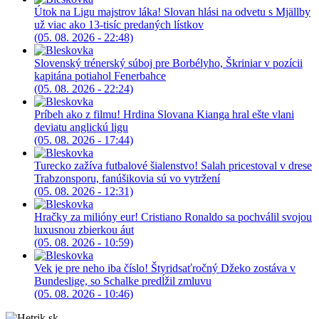
Útok na Ligu majstrov láka! Slovan hlási na odvetu s Mjällby
už viac ako 13-tisíc predaných lístkov
(05. 08. 2026 - 22:48)
Slovenský trénerský súboj pre Borbélyho, Škriniar v pozícii
kapitána potiahol Fenerbahce
(05. 08. 2026 - 22:24)
Príbeh ako z filmu! Hrdina Slovana Kianga hral ešte vlani
deviatu anglickú ligu
(05. 08. 2026 - 17:44)
Turecko zažíva futbalové šialenstvo! Salah pricestoval v drese
Trabzonsporu, fanúšikovia sú vo vytržení
(05. 08. 2026 - 12:31)
Hračky za milióny eur! Cristiano Ronaldo sa pochválil svojou
luxusnou zbierkou áut
(05. 08. 2026 - 10:59)
Vek je pre neho iba číslo! Štyridsaťročný Džeko zostáva v
Bundeslige, so Schalke predĺžil zmluvu
(05. 08. 2026 - 10:46)