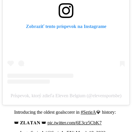
Zobraziť tento príspevok na Instagrame
Príspevok, ktorý zdieľa Eleven Belgium (@elevensportsbe)
Introducing the oldest goalscorer in
#SerieA
💎 history:
👑 𝐙𝐋𝐀𝐓𝐀𝐍 👑
pic.twitter.com/6E3cz5CbK7