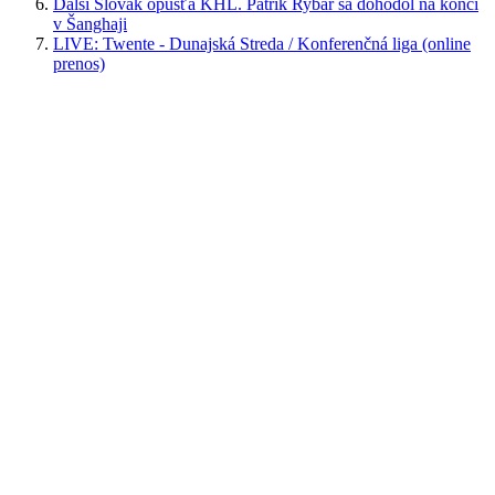
Ďalší Slovák opúšťa KHL. Patrik Rybár sa dohodol na konci
v Šanghaji
LIVE: Twente - Dunajská Streda / Konferenčná liga (online
prenos)