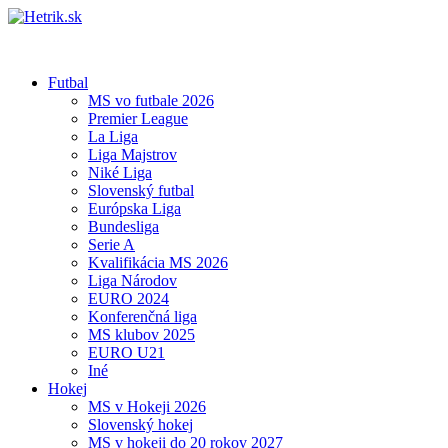
Futbal
MS vo futbale 2026
Premier League
La Liga
Liga Majstrov
Niké Liga
Slovenský futbal
Európska Liga
Bundesliga
Serie A
Kvalifikácia MS 2026
Liga Národov
EURO 2024
Konferenčná liga
MS klubov 2025
EURO U21
Iné
Hokej
MS v Hokeji 2026
Slovenský hokej
MS v hokeji do 20 rokov 2027