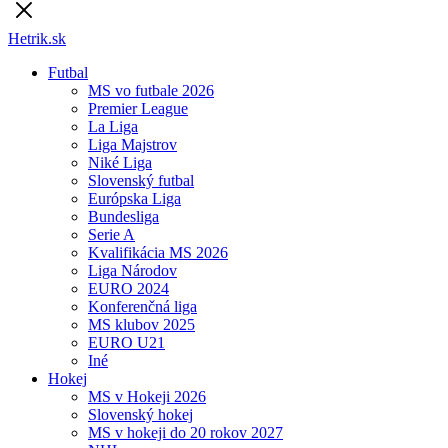
Hetrik.sk
Futbal
MS vo futbale 2026
Premier League
La Liga
Liga Majstrov
Niké Liga
Slovenský futbal
Európska Liga
Bundesliga
Serie A
Kvalifikácia MS 2026
Liga Národov
EURO 2024
Konferenčná liga
MS klubov 2025
EURO U21
Iné
Hokej
MS v Hokeji 2026
Slovenský hokej
MS v hokeji do 20 rokov 2027