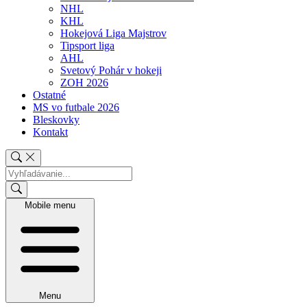
NHL
KHL
Hokejová Liga Majstrov
Tipsport liga
AHL
Svetový Pohár v hokeji
ZOH 2026
Ostatné
MS vo futbale 2026
Bleskovky
Kontakt
Mobile menu
Menu