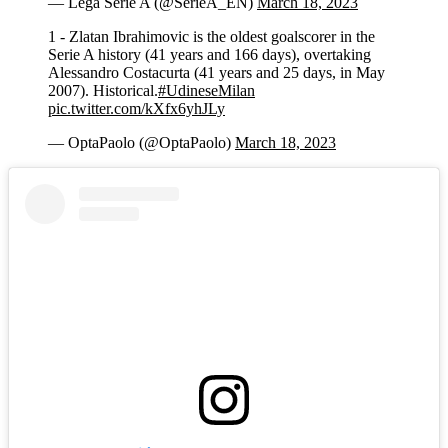
— Lega Serie A (@SerieA_EN)
March 18, 2023
1 - Zlatan Ibrahimovic is the oldest goalscorer in the
Serie A history (41 years and 166 days), overtaking
Alessandro Costacurta (41 years and 25 days, in May
2007). Historical.
#UdineseMilan
pic.twitter.com/kXfx6yhJLy
— OptaPaolo (@OptaPaolo)
March 18, 2023