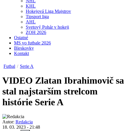
NHL
KHL
Hokejová Liga Majstrov
Tipsport liga
AHL
Svetový Pohár v hokeji
ZOH 2026
Ostatné
MS vo futbale 2026
Bleskovky
Kontakt
Futbal
/
Serie A
VIDEO
Zlatan Ibrahimovič sa
stal najstarším strelcom
histórie Serie A
Autor:
Redakcia
18. 03. 2023 - 21:48