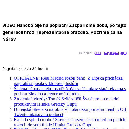
VIDEO Hancko bije na poplach! Zaspali sme dobu, po tejto
generácii hrozí reprezentačné prázdno. Pozrime sa na
Nórov
Najčítanejšie za 24 hodín
OFICIÁLNE: Real Madrid rozbil bank. Z Lipska prichádza
najdrahšia posila v klubovej histórii
Šialená náhoda alebo osud? Našla sa 11 rokov stará reklama s
posilou Slovana a trénerom Tourém
Zrodenie hviezdy: Tomáš Selič zničil Švajčiarov a ovládol
produktivitu Hlinka Gretzky Cupu
Dunajská Streda si narobila v Holandsku poriadnu hanbu. Od
Twente inkasovala poltucet
Kanada splnila úlohu! Slovenská osemnástka mieri po piatich
rokoch do semifinále Hlinka Gretzky Cupu