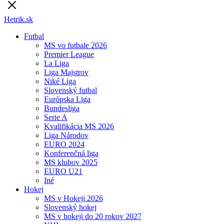
Hetrik.sk
Futbal
MS vo futbale 2026
Premier League
La Liga
Liga Majstrov
Niké Liga
Slovenský futbal
Európska Liga
Bundesliga
Serie A
Kvalifikácia MS 2026
Liga Národov
EURO 2024
Konferenčná liga
MS klubov 2025
EURO U21
Iné
Hokej
MS v Hokeji 2026
Slovenský hokej
MS v hokeji do 20 rokov 2027