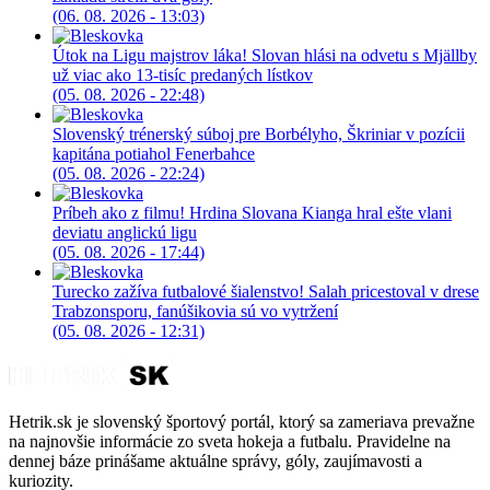
(06. 08. 2026 - 13:03)
Útok na Ligu majstrov láka! Slovan hlási na odvetu s Mjällby
už viac ako 13-tisíc predaných lístkov
(05. 08. 2026 - 22:48)
Slovenský trénerský súboj pre Borbélyho, Škriniar v pozícii
kapitána potiahol Fenerbahce
(05. 08. 2026 - 22:24)
Príbeh ako z filmu! Hrdina Slovana Kianga hral ešte vlani
deviatu anglickú ligu
(05. 08. 2026 - 17:44)
Turecko zažíva futbalové šialenstvo! Salah pricestoval v drese
Trabzonsporu, fanúšikovia sú vo vytržení
(05. 08. 2026 - 12:31)
Hetrik.sk je slovenský športový portál, ktorý sa zameriava prevažne
na najnovšie informácie zo sveta hokeja a futbalu. Pravidelne na
dennej báze prinášame aktuálne správy, góly, zaujímavosti a
kuriozity.