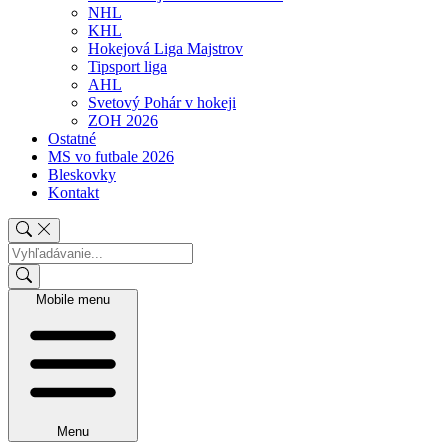
NHL
KHL
Hokejová Liga Majstrov
Tipsport liga
AHL
Svetový Pohár v hokeji
ZOH 2026
Ostatné
MS vo futbale 2026
Bleskovky
Kontakt
Mobile menu
Menu