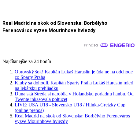
Real Madrid na skok od Slovenska: Borbélyho
Ferencváros vyzve Mourinhove hviezdy
Najčítanejšie za 24 hodín
Obrovský šok! Kapitán Lukáš Haraslín je údajne na odchode
zo Sparty Praha
Kluby sa dohodli. Kapitán Sparty Praha Lukáš Haraslín mieri
na lekársku prehliadku
Dunajská Streda si narobila v Holandsku poriadnu hanbu. Od
Twente inkasovala poltucet
LIVE: USA U18 - Slovensko U18 / Hlinka-Gretzky Cup
(online prenos)
Real Madrid na skok od Slovenska: Borbélyho Ferencváros
vyzve Mourinhove hviezdy