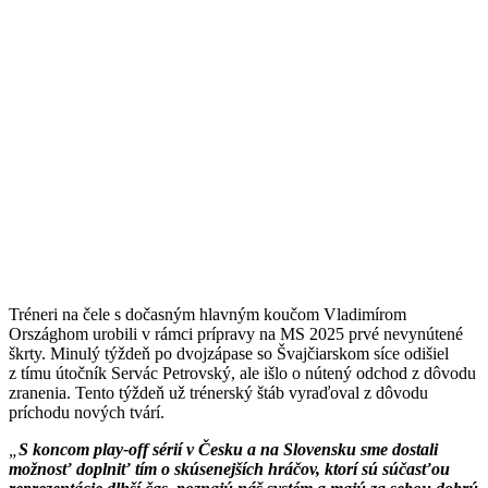
Tréneri na čele s dočasným hlavným koučom Vladimírom
Országhom urobili v rámci prípravy na MS 2025 prvé nevynútené
škrty. Minulý týždeň po dvojzápase so Švajčiarskom síce odišiel
z tímu útočník Servác Petrovský, ale išlo o nútený odchod z dôvodu
zranenia. Tento týždeň už trénerský štáb vyraďoval z dôvodu
príchodu nových tvárí.
S koncom play-off sérií v Česku a na Slovensku sme dostali
možnosť doplniť tím o skúsenejších hráčov, ktorí sú súčasťou