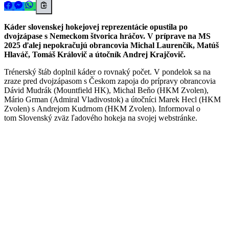
Káder slovenskej hokejovej reprezentácie opustila po
dvojzápase s Nemeckom štvorica hráčov. V príprave na MS
2025 ďalej nepokračujú obrancovia Michal Laurenčík, Matúš
Hlaváč, Tomáš Královič a útočník Andrej Krajčovič.
Trénerský štáb doplnil káder o rovnaký počet. V pondelok sa na
zraze pred dvojzápasom s Českom zapoja do prípravy obrancovia
Dávid Mudrák (Mountfield HK), Michal Beňo (HKM Zvolen),
Mário Grman (Admiral Vladivostok) a útočníci Marek Hecl (HKM
Zvolen) s Andrejom Kudrnom (HKM Zvolen). Informoval o
tom Slovenský zväz ľadového hokeja na svojej webstránke.