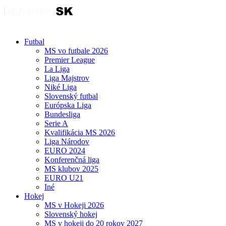
Futbal
MS vo futbale 2026
Premier League
La Liga
Liga Majstrov
Niké Liga
Slovenský futbal
Európska Liga
Bundesliga
Serie A
Kvalifikácia MS 2026
Liga Národov
EURO 2024
Konferenčná liga
MS klubov 2025
EURO U21
Iné
Hokej
MS v Hokeji 2026
Slovenský hokej
MS v hokeji do 20 rokov 2027