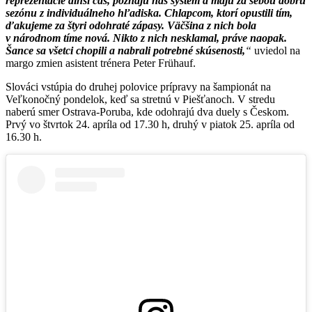
reprezentácie dlhší čas, poznajú náš systém a majú za sebou dobrú
sezónu z individuálneho hľadiska. Chlapcom, ktorí opustili tím,
ďakujeme za štyri odohraté zápasy. Väčšina z nich bola
v národnom tíme nová. Nikto z nich nesklamal, práve naopak.
Šance sa všetci chopili a nabrali potrebné skúsenosti,
uviedol na
margo zmien asistent trénera Peter Frühauf.
Slováci vstúpia do druhej polovice prípravy na šampionát na
Veľkonočný pondelok, keď sa stretnú v Piešťanoch. V stredu
naberú smer Ostrava-Poruba, kde odohrajú dva duely s Českom.
Prvý vo štvrtok 24. apríla od 17.30 h, druhý v piatok 25. apríla od
16.30 h.