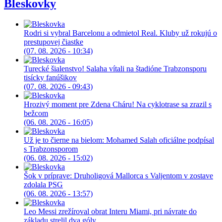
Bleskovky
Rodri si vybral Barcelonu a odmietol Real. Kluby už rokujú o
prestupovej čiastke
(07. 08. 2026 - 10:34)
Turecké šialenstvo! Salaha vítali na štadióne Trabzonsporu
tisícky fanúšikov
(07. 08. 2026 - 09:43)
Hrozivý moment pre Zdena Cháru! Na cyklotrase sa zrazil s
bežcom
(06. 08. 2026 - 16:05)
Už je to čierne na bielom: Mohamed Salah oficiálne podpísal
s Trabzonsporom
(06. 08. 2026 - 15:02)
Šok v príprave: Druholigová Mallorca s Valjentom v zostave
zdolala PSG
(06. 08. 2026 - 13:57)
Leo Messi zrežíroval obrat Interu Miami, pri návrate do
základu strelil dva góly