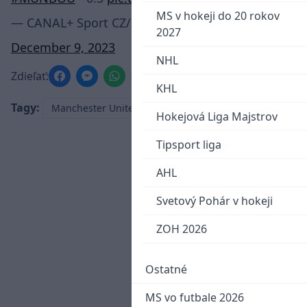
MS v hokeji do 20 rokov
— CANAL+ Sport CZ/SK (@CANALSportCZ)
2027
December 9, 2023
NHL
Zdieľať:
KHL
Tagy:
Manchester United
Hokejová Liga Majstrov
Tipsport liga
AHL
Svetový Pohár v hokeji
ZOH 2026
Ostatné
MS vo futbale 2026