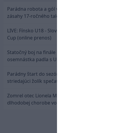
Parádna robota a gól v oslabení! Pozrite si oba
zásahy 17-ročného talentu Rychlíka proti USA
LIVE: Fínsko U18 - Slovensko U18 / Hlinka-Gretzky
Cup (online prenos)
Statočný boj na finále nestačil: Slovenská
osemnástka padla s USA a zabojuje o bronz
Parádny štart do sezóny: Rýchlik Boženík ako
striedajúci žolík spečatil postup Stoke
Zomrel otec Lionela Messiho. Jorge podľahol
dlhodobej chorobe vo veku 68 rokov