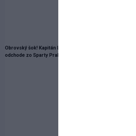
Obrovský šok! Kapitán Lukáš Haraslín je údajne na
odchode zo Sparty Praha