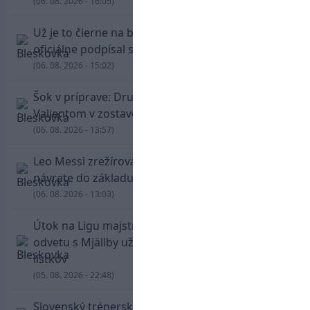
(06. 08. 2026 - 16:05)
Už je to čierne na bielom: Mohamed Salah
oficiálne podpísal s Trabzonsporom
(06. 08. 2026 - 15:02)
Šok v príprave: Druholigová Mallorca s
Valjentom v zostave zdolala PSG
(06. 08. 2026 - 13:57)
Leo Messi zrežíroval obrat Interu Miami, pri
návrate do základu strelil dva góly
(06. 08. 2026 - 13:03)
Útok na Ligu majstrov láka! Slovan hlási na
odvetu s Mjällby už viac ako 13-tisíc predaných
lístkov
(05. 08. 2026 - 22:48)
Slovenský trénerský súboj pre Borbélyho,