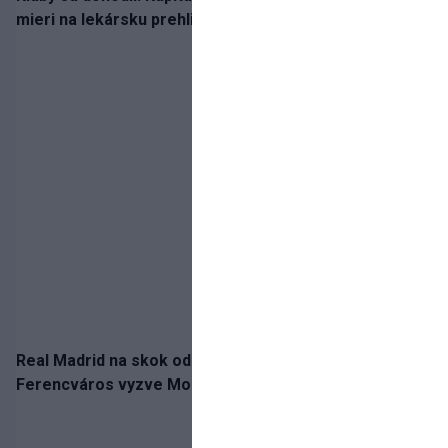
mieri na lekársku prehliadku
Real Madrid na skok od Slovenska: Borbélyho
Ferencváros vyzve Mourinhove hviezdy