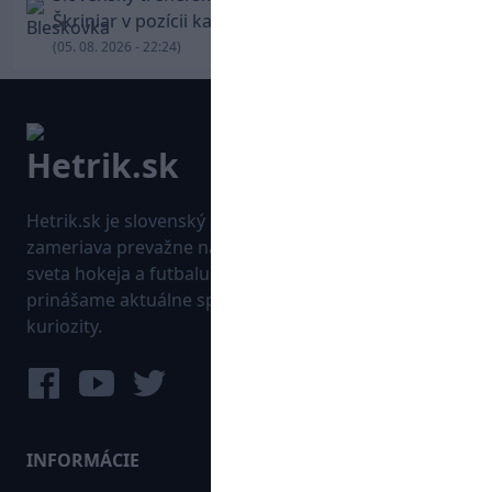
Škriniar v pozícii kapitána potiahol Fenerbahce
(05. 08. 2026 - 22:24)
Hetrik.sk je slovenský športový portál, ktorý sa
zameriava prevažne na najnovšie informácie zo
sveta hokeja a futbalu. Pravidelne na dennej báze
prinášame aktuálne správy, góly, zaujímavosti a
kuriozity.
INFORMÁCIE
MAPA WEBU: