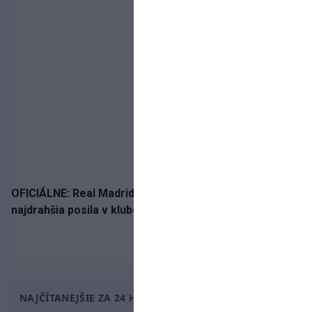
OFICIÁLNE: Real Madrid rozbil bank. Z Lipska prichádza
najdrahšia posila v klubovej histórii
NAJČÍTANEJŠIE ZA 24 HODÍN