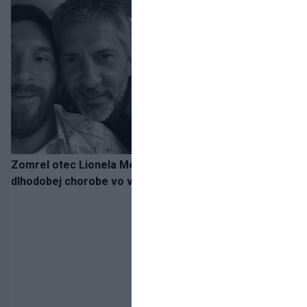
Zomrel otec Lionela Messiho. Jorge podľahol
dlhodobej chorobe vo veku 68 rokov