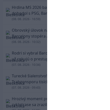
Hrdina MS 2026 balí kufre! Ferran Torres sa
dohodol s PSG, Barcelona mu brániť nebude
(08. 08. 2026 - 16:59)
Obrovský úlovok na Anfielde: Liverpool získal z
Barcelony stopéra Arauja
(08. 08. 2026 - 10:32)
Rodri si vybral Barcelonu a odmietol Real. Kluby
už rokujú o prestupovej čiastke
(07. 08. 2026 - 10:34)
Turecké šialenstvo! Salaha vítali na štadióne
Trabzonsporu tisícky fanúšikov
(07. 08. 2026 - 09:43)
Hrozivý moment pre Zdena Cháru! Na
cyklotrase sa zrazil s bežcom