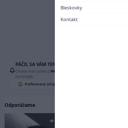
Bleskovky
Kontakt
PÁČIL SA VÁM TENTO ČLÁNOK?
Chcete mať správy z
Hetrik.sk
vždy ako prví? Pridajte si nás
na Google.
Preferovaný zdroj
Google News
Odporúčame