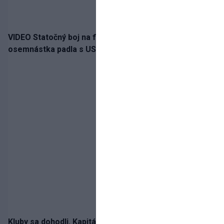
VIDEO Statočný boj na finále nestačil: Slovenská
osemnástka padla s USA a zabojuje o bronz
Kluby sa dohodli. Kapitán Sparty Praha Lukáš Haraslín