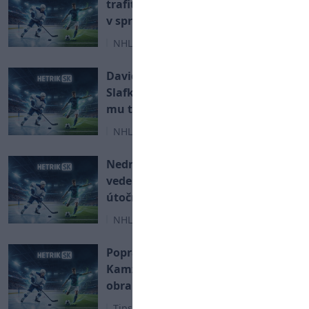
trafiť všetky kluby Jaromíra Jágra
v správnom poradí
NHL
David Pastrňák o Jurajovi
Slafkovskom: Je dobrý, ale chýba
mu trochu viac pokory
NHL
Nedraftovaný Slovák zaujal
vedenie tímu z NHL. Mladý
útočník smeruje do kempu
NHL
Poprad získal obrovskú posilu.
Kamzíci podpísali bývalého
obrancu z NHL
Tipsport liga