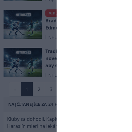
Dva fantastické góly
VIDEO
Brada Marchanda proti
Edmontonu
NHL
Tradične úprimný Slafkovský o
novej sezóne: Aj mama mi hovorí,
aby som viac strieľal
NHL
«
1
2
3
4
...
24
25
»
NAJČÍTANEJŠIE ZA 24 HODÍN
Kluby sa dohodli. Kapitán Sparty Praha Lukáš
Haraslín mieri na lekársku prehliadku