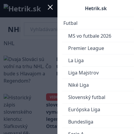
Mobile menu
Menu
Hetrik.sk
Futbal
NHL
MS vo futbale 2026
NHL
Premier League
Dvaja Slováci sú voľní na
La Liga
trhu NHL. Čo bude s
Liga Majstrov
Hlavajom a Regendom?
NHL
Niké Liga
Slovenský futbal
Historický zápis
VIDEO
slovenského klenotu: Slafkovský
Európska Liga
vymazal 68-ročné maximum
legendy a pomohol zdolať
Bundesliga
Ottawu