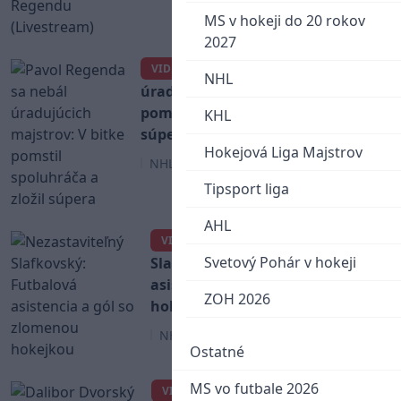
MS v hokeji do 20 rokov
2027
Pavol Regenda sa nebál
VIDEO
NHL
úradujúcich majstrov: V bitke
pomstil spoluhráča a zložil
KHL
súpera
Hokejová Liga Majstrov
NHL
Tipsport liga
AHL
Nezastaviteľný
VIDEO
Svetový Pohár v hokeji
Slafkovský: Futbalová
asistencia a gól so zlomenou
ZOH 2026
hokejkou
NHL
Ostatné
MS vo futbale 2026
Dalibor Dvorský strelil
VIDEO