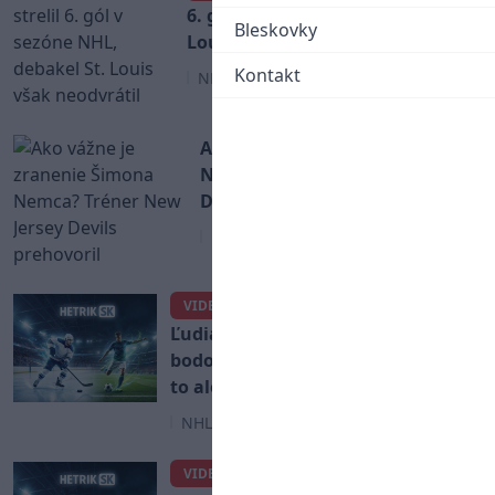
6. gól v sezóne NHL, debakel St.
Bleskovky
Louis však neodvrátil
Kontakt
NHL
Ako vážne je zranenie Šimona
Nemca? Tréner New Jersey
Devils prehovoril
NHL
Sekera o Slafkovskom:
VIDEO
Ľudia si mysleli, že bude mať 100-
bodové sezóny ako McDavid, tak
to ale nefunguje!
NHL
Juraj Slafkovský sa snaží
VIDEO