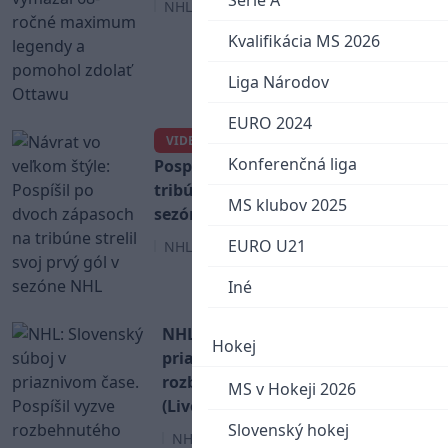
Serie A
NHL
Kvalifikácia MS 2026
Liga Národov
EURO 2024
Návrat vo veľkom štýle:
VIDEO
Konferenčná liga
Pospíšil po dvoch zápasoch na
tribúne strelil svoj prvý gól v
MS klubov 2025
sezóne NHL
EURO U21
NHL
Iné
NHL: Slovenský súboj v
Hokej
priaznivom čase. Pospíšil vyzve
rozbehnutého Regendu
MS v Hokeji 2026
(Livestream)
Slovenský hokej
NHL