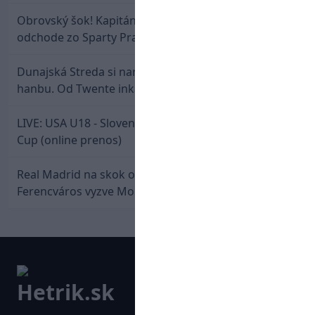
Obrovský šok! Kapitán Lukáš Haraslín je údajne na
odchode zo Sparty Praha
Dunajská Streda si narobila v Holandsku poriadnu
hanbu. Od Twente inkasovala poltucet
LIVE: USA U18 - Slovensko U18 / Hlinka-Gretzky
Cup (online prenos)
Real Madrid na skok od Slovenska: Borbélyho
Ferencváros vyzve Mourinhove hviezdy