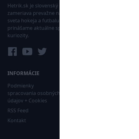
Hetrik.sk je slovenský športový portál, ktorý sa
zameriava prevažne na najnovšie informácie zo
sveta hokeja a futbalu. Pravidelne na dennej báze
prinášame aktuálne správy, góly, zaujímavosti a
kuriozity.
INFORMÁCIE
MAPA WEBU:
Podmienky
Futbal
spracovania osobných
Hokej
údajov + Cookies
Ostatné
RSS Feed
Bleskovky
Kontakt