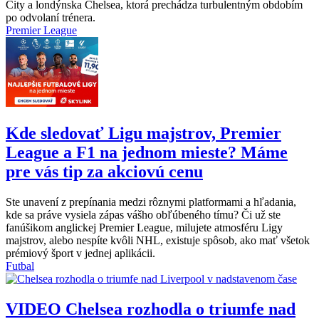
City a londýnska Chelsea, ktorá prechádza turbulentným obdobím
po odvolaní trénera.
Premier League
Kde sledovať Ligu majstrov, Premier
League a F1 na jednom mieste? Máme
pre vás tip za akciovú cenu
Ste unavení z prepínania medzi rôznymi platformami a hľadania,
kde sa práve vysiela zápas vášho obľúbeného tímu? Či už ste
fanúšikom anglickej Premier League, milujete atmosféru Ligy
majstrov, alebo nespíte kvôli NHL, existuje spôsob, ako mať všetok
prémiový šport v jednej aplikácii.
Futbal
VIDEO
Chelsea rozhodla o triumfe nad