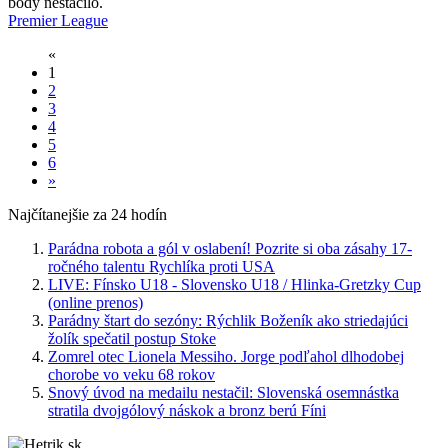
body nestačilo.
Premier League
«
1
2
3
4
5
6
»
Najčítanejšie za 24 hodín
Parádna robota a gól v oslabení! Pozrite si oba zásahy 17-
ročného talentu Rychlíka proti USA
LIVE: Fínsko U18 - Slovensko U18 / Hlinka-Gretzky Cup
(online prenos)
Parádny štart do sezóny: Rýchlik Boženík ako striedajúci
žolík spečatil postup Stoke
Zomrel otec Lionela Messiho. Jorge podľahol dlhodobej
chorobe vo veku 68 rokov
Snový úvod na medailu nestačil: Slovenská osemnástka
stratila dvojgólový náskok a bronz berú Fíni