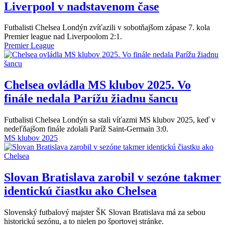
Liverpool v nadstavenom čase
Futbalisti Chelsea Londýn zvíťazili v sobotňajšom zápase 7. kola
Premier league nad Liverpoolom 2:1.
Premier League
Chelsea ovládla MS klubov 2025. Vo
finále nedala Parížu žiadnu šancu
Futbalisti Chelsea Londýn sa stali víťazmi MS klubov 2025, keď v
nedeľňajšom finále zdolali Paríž Saint-Germain 3:0.
MS klubov 2025
Slovan Bratislava zarobil v sezóne takmer
identickú čiastku ako Chelsea
Slovenský futbalový majster ŠK Slovan Bratislava má za sebou
historickú sezónu, a to nielen po športovej stránke.