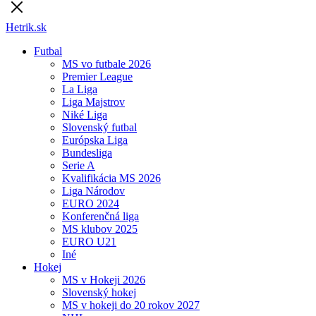
Hetrik.sk
Futbal
MS vo futbale 2026
Premier League
La Liga
Liga Majstrov
Niké Liga
Slovenský futbal
Európska Liga
Bundesliga
Serie A
Kvalifikácia MS 2026
Liga Národov
EURO 2024
Konferenčná liga
MS klubov 2025
EURO U21
Iné
Hokej
MS v Hokeji 2026
Slovenský hokej
MS v hokeji do 20 rokov 2027