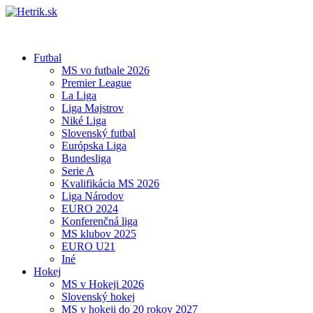
Futbal
MS vo futbale 2026
Premier League
La Liga
Liga Majstrov
Niké Liga
Slovenský futbal
Európska Liga
Bundesliga
Serie A
Kvalifikácia MS 2026
Liga Národov
EURO 2024
Konferenčná liga
MS klubov 2025
EURO U21
Iné
Hokej
MS v Hokeji 2026
Slovenský hokej
MS v hokeji do 20 rokov 2027