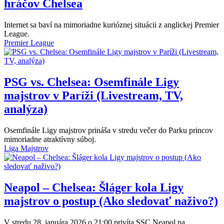
hráčov Chelsea
Internet sa baví na mimoriadne kurióznej situácii z anglickej Premier
League.
Premier League
PSG vs. Chelsea: Osemfinále Ligy
majstrov v Paríži (Livestream, TV,
analýza)
Osemfinále Ligy majstrov prináša v stredu večer do Parku princov
mimoriadne atraktívny súboj.
Liga Majstrov
Neapol – Chelsea: Šláger kola Ligy
majstrov o postup (Ako sledovať naživo?)
V stredu 28. januára 2026 o 21:00 privíta SSC Neapol na