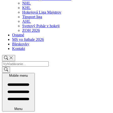
NHL
KHL
Hokejová Liga Majstrov
Tipsport liga
AHL
Svetový Pohár v hokeji
ZOH 2026
Ostatné
MS vo futbale 2026
Bleskovky
Kontakt
Mobile menu
Menu