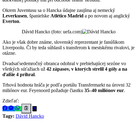
Okrem Juventusu sa o Hancka údajne zaujíma aj nemecký
Leverkusen
, španielske
Atlético Madrid
a po novom aj anglický
Everton
.
Dávid Hancko (foto: uefa.com)
Ako je však dobre známe, slovenský reprezentant je fanúšikom
Liverpoolu. Či by teda súhlasil s transferom k mestskému rivalovi, je
otázne.
Dvadsaťsedemročný obranca odohral v prebiehajúcej sezóne vo
všetkých súťažiach už
42 zápasov, v ktorých strelil 4 góly a na
ďalšie 4 prihral
.
Trhová hodnota hráča je podľa portálu Transfermarkt na úrovni 32
miliónov eur. Feyenoord požaduje čiastku
35–40 miliónov eur
.
Zdieľať:
Tagy:
Dávid Hancko