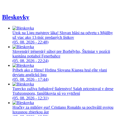
Bleskovky
Útok na Ligu majstrov láka! Slovan hlási na odvetu s Mjällby
už viac ako 13-tisíc predaných lístkov
(05. 08. 2026 - 22:48)
Slovenský trénerský súboj pre Borbélyho, Škriniar v pozícii
kapitána potiahol Fenerbahce
(05. 08. 2026 - 22:24)
Príbeh ako z filmu! Hrdina Slovana Kianga hral ešte vlani
deviatu anglickú ligu
(05. 08. 2026 - 17:44)
Turecko zažíva futbalové šialenstvo! Salah pricestoval v drese
Trabzonsporu, fanúšikovia sú vo vytržení
(05. 08. 2026 - 12:31)
Hračky za milióny eur! Cristiano Ronaldo sa pochválil svojou
luxusnou zbierkou áut