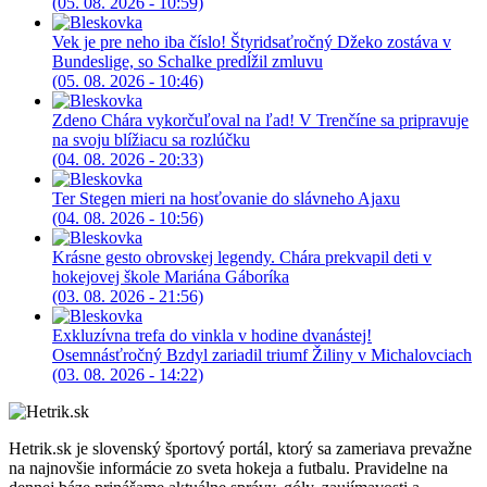
(05. 08. 2026 - 10:59)
Vek je pre neho iba číslo! Štyridsaťročný Džeko zostáva v
Bundeslige, so Schalke predĺžil zmluvu
(05. 08. 2026 - 10:46)
Zdeno Chára vykorčuľoval na ľad! V Trenčíne sa pripravuje
na svoju blížiacu sa rozlúčku
(04. 08. 2026 - 20:33)
Ter Stegen mieri na hosťovanie do slávneho Ajaxu
(04. 08. 2026 - 10:56)
Krásne gesto obrovskej legendy. Chára prekvapil deti v
hokejovej škole Mariána Gáboríka
(03. 08. 2026 - 21:56)
Exkluzívna trefa do vinkla v hodine dvanástej!
Osemnásťročný Bzdyl zariadil triumf Žiliny v Michalovciach
(03. 08. 2026 - 14:22)
Hetrik.sk je slovenský športový portál, ktorý sa zameriava prevažne
na najnovšie informácie zo sveta hokeja a futbalu. Pravidelne na