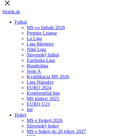
Hetrik.sk
Futbal
MS vo futbale 2026
Premier League
La Liga
Liga Majstrov
Niké Liga
Slovenský futbal
Európska Liga
Bundesliga
Serie A
Kvalifikácia MS 2026
Liga Národov
EURO 2024
Konferenčná liga
MS klubov 2025
EURO U21
Iné
Hokej
MS v Hokeji 2026
Slovenský hokej
MS v hokeji do 20 rokov 2027