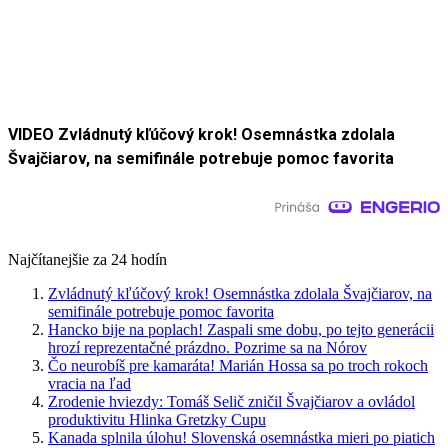
VIDEO Zvládnutý kľúčový krok! Osemnástka zdolala
Švajčiarov, na semifinále potrebuje pomoc favorita
Najčítanejšie za 24 hodín
Zvládnutý kľúčový krok! Osemnástka zdolala Švajčiarov, na
semifinále potrebuje pomoc favorita
Hancko bije na poplach! Zaspali sme dobu, po tejto generácii
hrozí reprezentačné prázdno. Pozrime sa na Nórov
Čo neurobíš pre kamaráta! Marián Hossa sa po troch rokoch
vracia na ľad
Zrodenie hviezdy: Tomáš Selič zničil Švajčiarov a ovládol
produktivitu Hlinka Gretzky Cupu
Kanada splnila úlohu! Slovenská osemnástka mieri po piatich