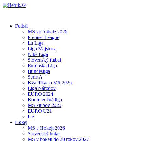
Futbal
MS vo futbale 2026
Premier League
La Liga
Liga Majstrov
Niké Liga
Slovenský futbal
Európska Liga
Bundesliga
Serie A
Kvalifikácia MS 2026
Liga Národov
EURO 2024
Konferenčná liga
MS klubov 2025
EURO U21
Iné
Hokej
MS v Hokeji 2026
Slovenský hokej
MS v hokeji do 20 rokov 2027