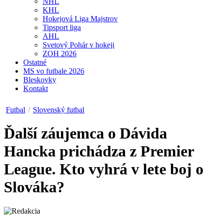
NHL
KHL
Hokejová Liga Majstrov
Tipsport liga
AHL
Svetový Pohár v hokeji
ZOH 2026
Ostatné
MS vo futbale 2026
Bleskovky
Kontakt
Futbal
/
Slovenský futbal
Ďalší záujemca o Dávida
Hancka prichádza z Premier
League. Kto vyhrá v lete boj o
Slováka?