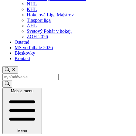
NHL
KHL
Hokejová Liga Majstrov
Tipsport liga
AHL
Svetový Pohár v hokeji
ZOH 2026
Ostatné
MS vo futbale 2026
Bleskovky
Kontakt
Mobile menu
Menu