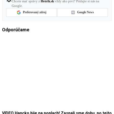
Chcete mať správy z
Hetrik.sk
vždy ako prví? Pridajte si nás na
Google.
Preferovaný zdroj
Google News
Odporúčame
VIDEO Hancko bije na poplach! Zaspali sme dobu, po tejto