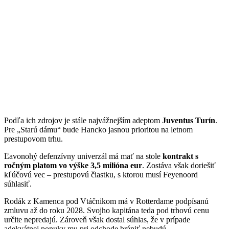
Podľa ich zdrojov je stále najvážnejším adeptom
Juventus Turín
.
Pre
Starú dámu
bude Hancko jasnou prioritou na letnom
prestupovom trhu.
Ľavonohý defenzívny univerzál má mať na stole
kontrakt s
ročným platom vo výške 3,5 milióna eur
. Zostáva však doriešiť
kľúčovú vec – prestupovú čiastku, s ktorou musí Feyenoord
súhlasiť.
Rodák z Kamenca pod Vtáčnikom má v Rotterdame podpísanú
zmluvu až do roku 2028. Svojho kapitána teda pod trhovú cenu
určite nepredajú. Zároveň však dostal súhlas, že v prípade
adekvátnej ponuky mu pri odchode brániť nebudú.