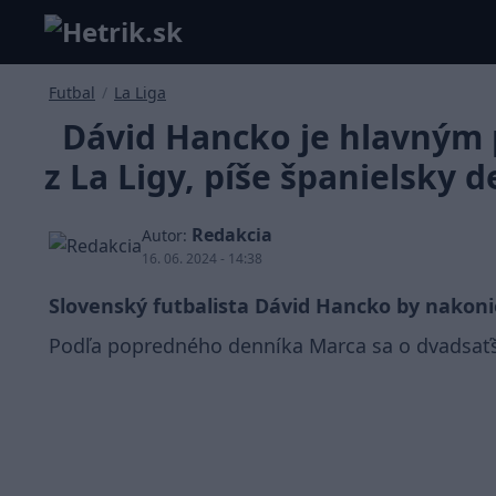
Futbal
/
La Liga
Dávid Hancko je hlavným 
z La Ligy, píše španielsky 
Redakcia
Autor:
16. 06. 2024 - 14:38
Slovenský futbalista Dávid Hancko by nakonie
Podľa popredného denníka Marca sa o dvadsať