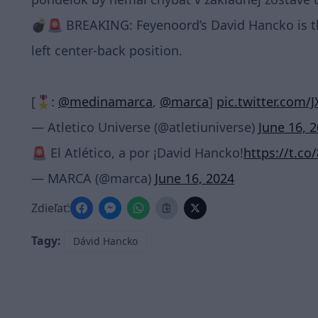
💣🚨 BREAKING: Feyenoord’s David Hancko is the
left center-back position.
[🎖️:
@medinamarca
,
@marca
]
pic.twitter.com/
— Atletico Universe (@atletiuniverse)
June 16, 
🚨 El Atlético, a por ¡David Hancko!
https://t.c
— MARCA (@marca)
June 16, 2024
Zdieľať:
Tagy:
Dávid Hancko