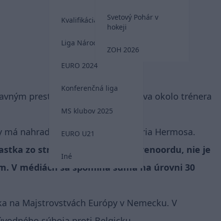
Svetový Pohár v
Kvalifikácia MS 2026
hokeji
Liga Národov
ZOH 2026
EURO 2024
Konferenčná liga
avným prestupovým cieľom mužstva okolo trénera
MS klubov 2025
zóny má nahradiť odchádzajúceho Maria Hermosa.
EURO U21
iastka zo strany holandského Feyenoordu, nie je
Iné
m. V médiách sa spomína suma na úrovni 30
ka na Majstrovstvách Európy v Nemecku. V
úvodného súboja proti Belgicku.