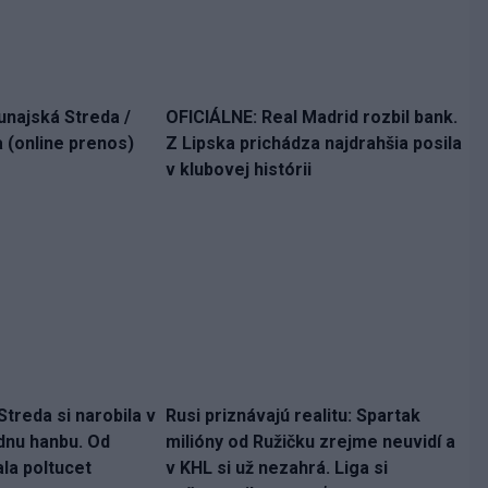
unajská Streda /
OFICIÁLNE: Real Madrid rozbil bank.
 (online prenos)
Z Lipska prichádza najdrahšia posila
v klubovej histórii
treda si narobila v
Rusi priznávajú realitu: Spartak
dnu hanbu. Od
milióny od Ružičku zrejme neuvidí a
la poltucet
v KHL si už nezahrá. Liga si