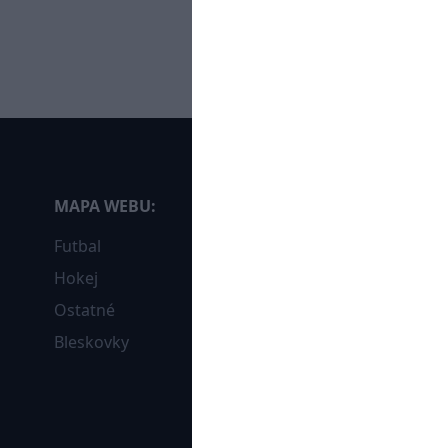
MAPA WEBU:
Futbal
Hokej
Ostatné
Bleskovky