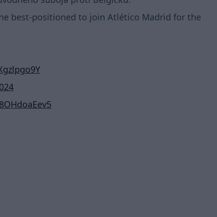
 best-positioned to join Atlético Madrid for the
JXgzlpgo9Y
2024
o/8OHdoaEev5