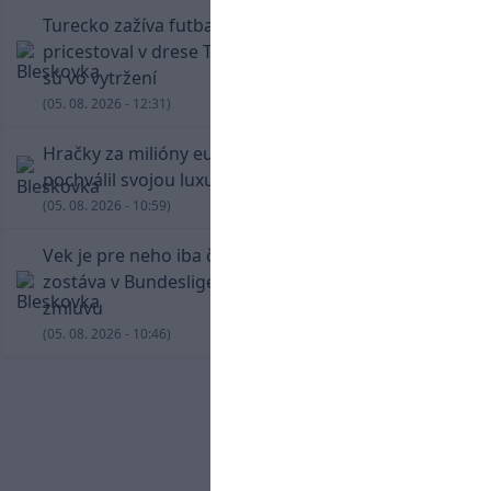
Turecko zažíva futbalové šialenstvo! Salah
pricestoval v drese Trabzonsporu, fanúšikovia
sú vo vytržení
(05. 08. 2026 - 12:31)
Hračky za milióny eur! Cristiano Ronaldo sa
pochválil svojou luxusnou zbierkou áut
(05. 08. 2026 - 10:59)
Vek je pre neho iba číslo! Štyridsaťročný Džeko
zostáva v Bundeslige, so Schalke predĺžil
zmluvu
(05. 08. 2026 - 10:46)