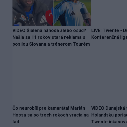
VIDEO Šialená náhoda alebo osud?
LIVE: Twente - D
Našla sa 11 rokov stará reklama s
Konferenčná liga
posilou Slovana a trénerom Tourém
Čo neurobíš pre kamaráta! Marián
VIDEO Dunajská S
Hossa sa po troch rokoch vracia na
Holandsku poria
ľad
Twente inkasova