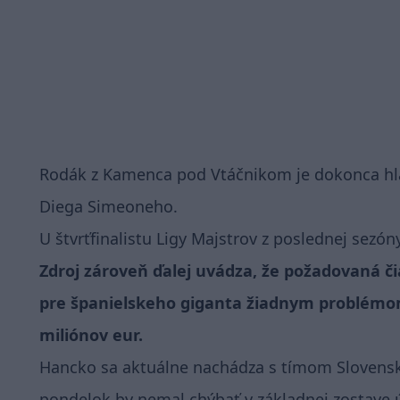
Rodák z Kamenca pod Vtáčnikom je dokonca hl
Diega Simeoneho.
U štvrťfinalistu Ligy Majstrov z poslednej se
Zdroj zároveň ďalej uvádza, že požadovaná č
pre španielskeho giganta žiadnym problémo
miliónov eur.
Hancko sa aktuálne nachádza s tímom Slovens
pondelok by nemal chýbať v základnej zostave 