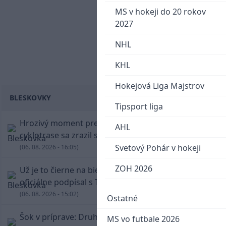
MS v hokeji do 20 rokov
2027
NHL
KHL
Hokejová Liga Majstrov
BLESKOVKY
Tipsport liga
Hrozivý moment pre Zdena Cháru! Na
AHL
cyklotrase sa zrazil s bežcom
Svetový Pohár v hokeji
(06. 08. 2026 - 16:05)
ZOH 2026
Už je to čierne na bielom: Mohamed Salah
oficiálne podpísal s Trabzonsporom
(06. 08. 2026 - 15:02)
Ostatné
Šok v príprave: Druholigová Mallorca s
MS vo futbale 2026