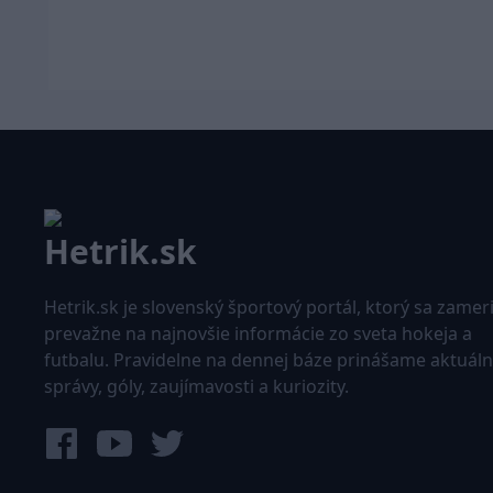
Hetrik.sk je slovenský športový portál, ktorý sa zamer
prevažne na najnovšie informácie zo sveta hokeja a
futbalu. Pravidelne na dennej báze prinášame aktuál
správy, góly, zaujímavosti a kuriozity.