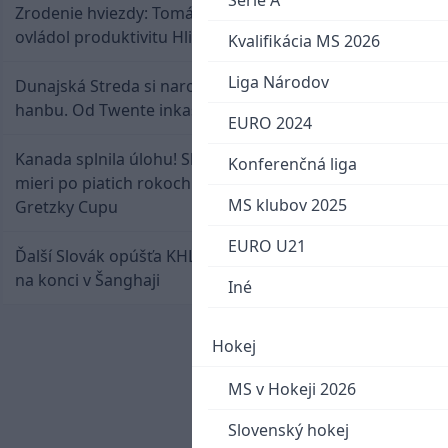
Serie A
Zrodenie hviezdy: Tomáš Selič zničil Švajčiarov a
ovládol produktivitu Hlinka Gretzky Cupu
Kvalifikácia MS 2026
Liga Národov
Dunajská Streda si narobila v Holandsku poriadnu
hanbu. Od Twente inkasovala poltucet
EURO 2024
Kanada splnila úlohu! Slovenská osemnástka
Konferenčná liga
mieri po piatich rokoch do semifinále Hlinka
MS klubov 2025
Gretzky Cupu
EURO U21
Ďalší Slovák opúšťa KHL. Patrik Rybár sa dohodol
na konci v Šanghaji
Iné
Hokej
MS v Hokeji 2026
Slovenský hokej