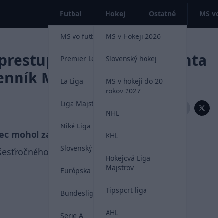
Futbal
Hokej
Ostatné
MS vo
MS vo futbale 2026
MS v Hokeji 2026
prestupovým cieľom giganta
Premier League
Slovenský hokej
denník Marca
La Liga
MS v hokeji do 20
rokov 2027
Liga Majstrov
Zdieľať:
NHL
Niké Liga
c mohol zamieriť do španielskej La Ligy.
KHL
Slovenský futbal
šesťročného obrancu usiluje
Atletico Madrid
.
Hokejová Liga
Majstrov
Európska Liga
Tipsport liga
Bundesliga
AHL
Serie A