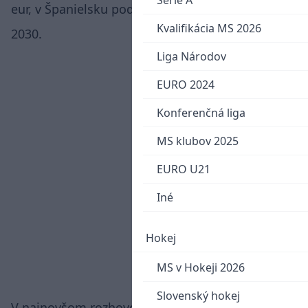
Serie A
eur, v Španielsku podpísal kontrakt až do roku
Kvalifikácia MS 2026
2030.
Liga Národov
EURO 2024
Konferenčná liga
MS klubov 2025
EURO U21
Iné
Hokej
MS v Hokeji 2026
Slovenský hokej
V najnovšom rozhovore pre
Denník Šport