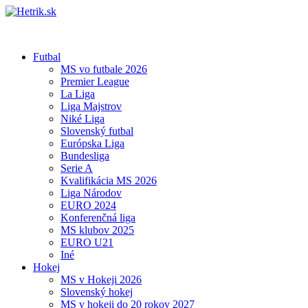
Futbal
MS vo futbale 2026
Premier League
La Liga
Liga Majstrov
Niké Liga
Slovenský futbal
Európska Liga
Bundesliga
Serie A
Kvalifikácia MS 2026
Liga Národov
EURO 2024
Konferenčná liga
MS klubov 2025
EURO U21
Iné
Hokej
MS v Hokeji 2026
Slovenský hokej
MS v hokeji do 20 rokov 2027