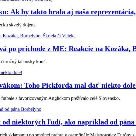
u: Ak by takto hrala aj naša reprezentácia
ecku skvelý dojem.
ová po príchode z ME: Reakcie na Kozáka, Bo
 55-ročný taliansky kouč.
vákom: Toho Pickforda mal dať niekto dole
 futbale s favorizovaným Anglickom prežívalo celé Slovensko.
od niektorých ľudí, ako napríklad od pána
priek sklamaniu po smolnej prehre v osemfinále Majstrovstiev Európy 