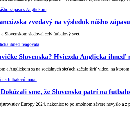
ancúzska zvedavý na výsledok nášho zápasu
a Slovenskom sledoval celý futbalový svet.
avičke Slovenska? Hviezda Anglicka ihneď 
a Anglickom sa na sociálnych sieťach začalo šíriť video, na ktorom 
 Dokázali sme, že Slovensko patrí na futba
 Majstrovstiev Európy 2024, nakoniec to po smolnom závere nevyšlo a z