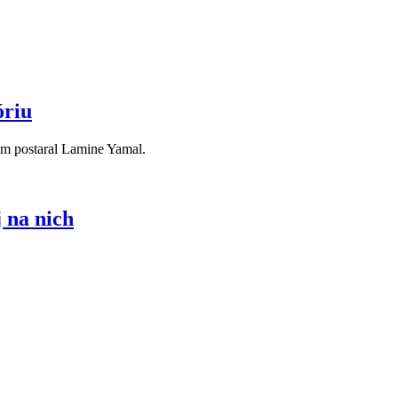
óriu
om postaral Lamine Yamal.
j na nich