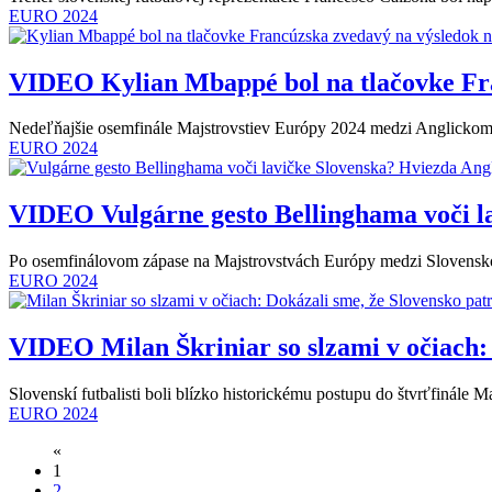
EURO 2024
VIDEO
Kylian Mbappé bol na tlačovke Fr
Nedeľňajšie osemfinále Majstrovstiev Európy 2024 medzi Anglickom 
EURO 2024
VIDEO
Vulgárne gesto Bellinghama voči l
Po osemfinálovom zápase na Majstrovstvách Európy medzi Slovenskom 
EURO 2024
VIDEO
Milan Škriniar so slzami v očiach:
Slovenskí futbalisti boli blízko historickému postupu do štvrťfinále
EURO 2024
«
1
2