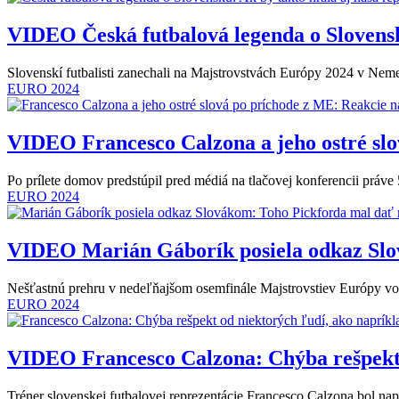
VIDEO
Česká futbalová legenda o Slovensk
Slovenskí futbalisti zanechali na Majstrovstvách Európy 2024 v Nem
EURO 2024
VIDEO
Francesco Calzona a jeho ostré sl
Po prílete domov predstúpil pred médiá na tlačovej konferencii práve
EURO 2024
VIDEO
Marián Gáborík posiela odkaz Slo
Nešťastnú prehru v nedeľňajšom osemfinále Majstrovstiev Európy vo
EURO 2024
VIDEO
Francesco Calzona: Chýba rešpekt 
Tréner slovenskej futbalovej reprezentácie Francesco Calzona bol na