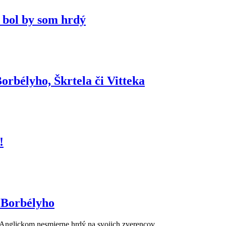
, bol by som hrdý
rbélyho, Škrtela či Vitteka
!
 Borbélyho
s Anglickom nesmierne hrdý na svojich zverencov.