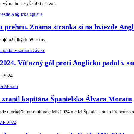
 výhra bola vyše 50-tisíc eur.
ú prehru. Známa stránka si na hviezde Angl
akajú už dlhých 58 rokov.
2024. Víťazný gól proti Anglicku padol v 
ku 2024.
zranil kapitána Španielska Álvara Moratu
hvizde utorňajšieho semifinále ME 2024 medzi Španielskom a Francúzsk