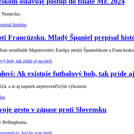
zskom oslavuje postup do finále ME 2024
 v Nemecku.
i Francúzsku. Mladý Španiel prepísal hist
ajšom semifinále Majstrovstiev Európy medzi Španielskom a Francúzsk
dovi: Ak existuje futbalový boh, tak príde a
 2024, a to aj napriek nepresvedčivým výkonom.
voje gesto v zápase proti Slovensku
e Bellinghama.