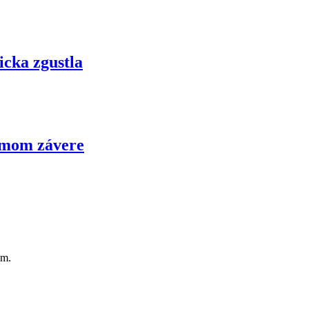
icka zgustla
samom závere
om.