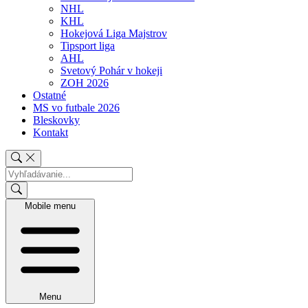
NHL
KHL
Hokejová Liga Majstrov
Tipsport liga
AHL
Svetový Pohár v hokeji
ZOH 2026
Ostatné
MS vo futbale 2026
Bleskovky
Kontakt
Mobile menu
Menu