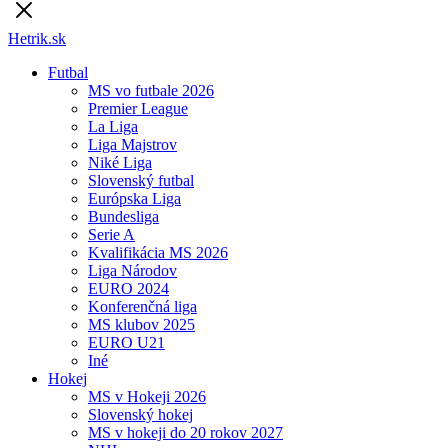
Hetrik.sk
Futbal
MS vo futbale 2026
Premier League
La Liga
Liga Majstrov
Niké Liga
Slovenský futbal
Európska Liga
Bundesliga
Serie A
Kvalifikácia MS 2026
Liga Národov
EURO 2024
Konferenčná liga
MS klubov 2025
EURO U21
Iné
Hokej
MS v Hokeji 2026
Slovenský hokej
MS v hokeji do 20 rokov 2027