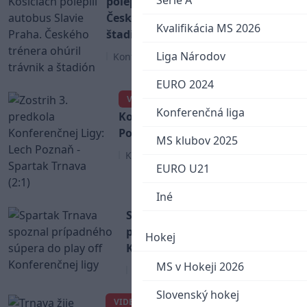
Serie A
polepili autobus Slavie Praha.
Českého trénera ohúril trávnik a
Kvalifikácia MS 2026
štadión
Liga Národov
Konferenčná liga
EURO 2024
Zostrih 3. predkola
VIDEO
Konferenčná liga
Konferenčnej Ligy: Lech
Poznaň - Spartak Trnava (2:1)
MS klubov 2025
Konferenčná liga
EURO U21
Iné
Spartak Trnava spoznal
prípadného súpera do play off
Hokej
Konferenčnej ligy
MS v Hokeji 2026
Konferenčná liga
Slovenský hokej
Trnava žije futbalom:
VIDEO