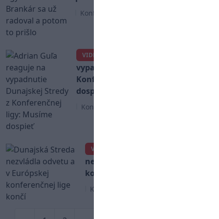
Konferenčná liga
Adrian Guľa reaguje na
VIDEO
vypadnutie Dunajskej Stredy z
Konferenčnej ligy: Musíme
dospieť
Konferenčná liga
Dunajská Streda
VIDEO
nezvládla odvetu a v Európskej
konferenčnej lige končí
Konferenčná liga