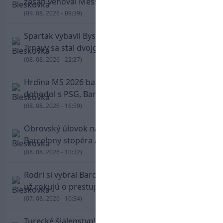
zásah venoval Messimu po strate otca
(09. 08. 2026 - 09:39)
Spartak vybavil Bystricu za pár minút: Hrdinom
Trnavy sa stal dvojgólový Polťák
(08. 08. 2026 - 22:27)
Hrdina MS 2026 balí kufre! Ferran Torres sa
dohodol s PSG, Barcelona mu brániť nebude
(08. 08. 2026 - 16:59)
Obrovský úlovok na Anfielde: Liverpool získal z
Barcelony stopéra Arauja
(08. 08. 2026 - 10:32)
Rodri si vybral Barcelonu a odmietol Real. Kluby
už rokujú o prestupovej čiastke
(07. 08. 2026 - 10:34)
Turecké šialenstvo! Salaha vítali na štadióne