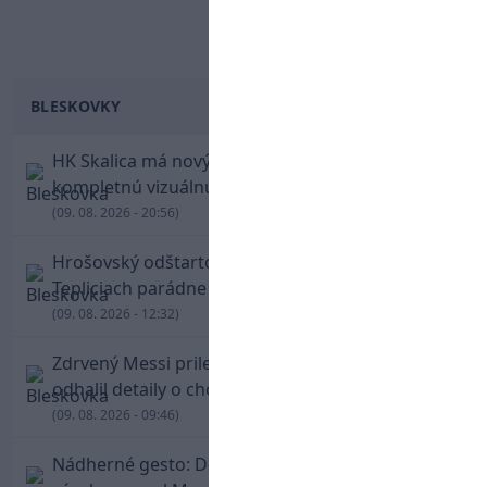
BLESKOVKY
HK Skalica má nový znak. Klub predstavil
kompletnú vizuálnu identitu
(09. 08. 2026 - 20:56)
Hrošovský odštartoval šialenú prestrelku! V
Tepliciach parádne skóroval už v prvej minúte
(09. 08. 2026 - 12:32)
Zdrvený Messi priletel do Argentíny, denník
odhalil detaily o chorobe jeho otca
(09. 08. 2026 - 09:46)
Nádherné gesto: De Paul po góle odhalil dres,