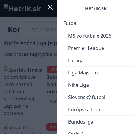
Mobile menu
Menu
Hetrik.sk
Futbal
Konferenčná liga
MS vo futbale 2026
Konferenčná liga je po Lige Majstrov a Európskej
Premier League
lige tretia najvyššia súťaž pod hlavičkou UEFA.
La Liga
Spartak Trnava gólom
VIDEO
Liga Majstrov
šokoval Lech Poznaň. Predkolo
Konferenčnej Ligy začína
Niké Liga
odznova
Slovenský futbal
Konferenčná liga
Európska Liga
Bundesliga
Slováci v Košiciach
VIDEO