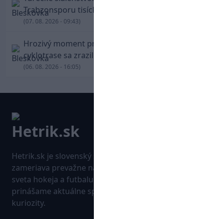
Trabzonsporu tisícky fanúšikov
(07. 08. 2026 - 09:43)
Hrozivý moment pre Zdena Cháru! Na
cyklotrase sa zrazil s bežcom
(06. 08. 2026 - 16:05)
Hetrik.sk je slovenský športový portál, ktorý sa
zameriava prevažne na najnovšie informácie zo
sveta hokeja a futbalu. Pravidelne na dennej báze
prinášame aktuálne správy, góly, zaujímavosti a
kuriozity.