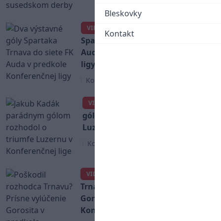
Bleskovky
Dva výstavné góly
VIDEO
Kontakt
Spartaka Trnava do siete FK
Auda v predkole Konferenčnej
ligy
Konferenčná liga
Jakub Kadák parádnym
VIDEO
gólom rozhodol o triumfe
Luzernu v Konferenčnej lige
Konferenčná liga
Poškodil rozhodca
VIDEO
Trnavu? Prísne vylúčenie
Gorosita v predkole
Konferenčnej ligy