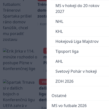
Trénerovi Spartaka prišiel ráno
MS v hokeji do 20 rokov
domov fanúšik, chcel mu poradiť
2027
zostavu
NHL
Konferenčná liga
KHL
Hokejová Liga Majstrov
Erik Jirka v 114.
VIDEO
Tipsport liga
minúte rozhodol o postupe
AHL
Plzne v Konferenčnej lige
Konferenčná liga
Svetový Pohár v hokeji
ZOH 2026
Spartak Trnava si v
VIDEO
ďalších bojoch o Konferenčnú
ligu UEFA zahrá v susedskom
Ostatné
derby
MS vo futbale 2026
Konferenčná liga