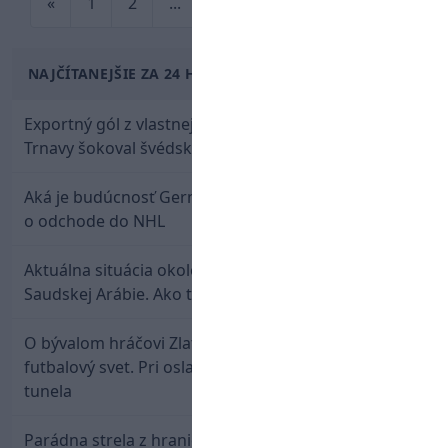
«
1
2
...
8
9
10
11
»
NAJČÍTANEJŠIE ZA 24 HODÍN
Exportný gól z vlastnej polovice: Bývalý útočník
Trnavy šokoval švédskeho giganta
Aká je budúcnosť Gernáta a Pánika? Rusi špekulujú
o odchode do NHL
Aktuálna situácia okolo prestupu Haraslína do
Saudskej Arábie. Ako to je?
O bývalom hráčovi Zlatých Moraviec hovorí celý
futbalový svet. Pri oslave gólu sa prepadol do
tunela
Parádna strela z hranice šestnástky: Rusnák