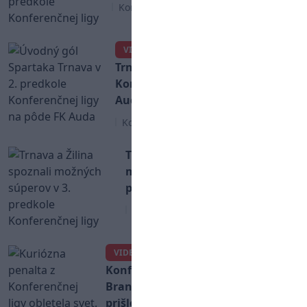
Konferenčná liga
Úvodný gól Spartaka
VIDEO
Trnava v 2. predkole
Konferenčnej ligy na pôde FK
Auda
Konferenčná liga
Trnava a Žilina spoznali
možných súperov v 3.
predkole Konferenčnej ligy
Konferenčná liga
Kuriózna penalta z
VIDEO
Konferenčnej ligy obletela svet.
Brankár sa už radoval a potom to
prišlo