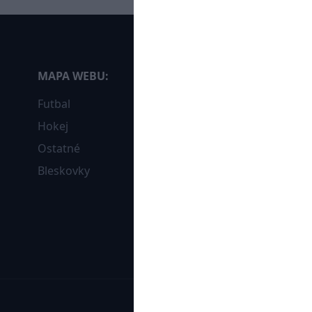
MAPA WEBU:
Futbal
Hokej
Ostatné
Bleskovky