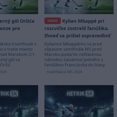
rný gól Oršića
Kylian Mbappé pri
VIDEO
ronze pre
rozcvičke zostrelil fanúšika.
Ihneď sa prišiel ospravedlniť
átska triumfovali v
Kylianovi Mbappému sa pred
 o tretie miesto
zápasom semifinále MS proti
 nad Marokom 2:1.
Maroku podarilo nešťastnou
zný gól sa
náhodou zasiahnuť jedného z
Oršić.
fanúšikov Francúzska do hlavy.
2026
Kvalifikácia MS 2026