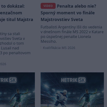
to dokázal:
Penalta alebo nie?
VIDEO
 senzačnom
Sporný moment vo finále
je titul Majstra
Majstrovstiev Sveta
Futbalisti Argentíny išli do vedenia
v dnešnom finále MS 2022 v Katare
íny sa stali
po úspešnej penalte Lionela
vstiev Sveta v
Messiho.
ozhodol o tom
 Lusail nad
Kvalifikácia MS 2026
:3 po penaltovom
2026