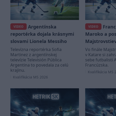
Argentínska
Franc
VIDEO
VIDEO
reportérka dojala krásnymi
Maroko a post
slovami Lionela Messiho
Majstrovstie
Televízna reportérka Sofia
Vo finále Majst
Martinez z argentínskej
v Katare si zahr
televízie Televisión Pública
sebe futbalisti 
Argentina to povedala za celú
Francúzska.
krajinu.
Kvalifikácia MS 
Kvalifikácia MS 2026