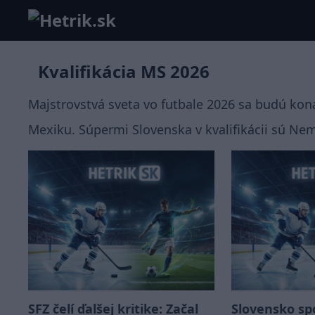
Kvalifikácia MS 2026
Majstrovstvá sveta vo futbale 2026 sa budú kona
Mexiku. Súpermi Slovenska v kvalifikácii sú Ne
SFZ čelí ďalšej kritike: Začal
Slovensko sp