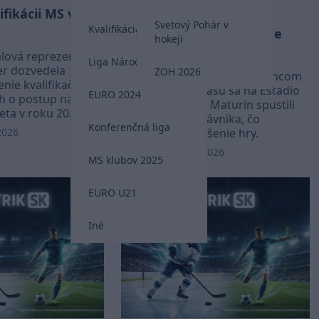
ifikácii MS vo
posledných sekundách
Svetový Pohár v
Kvalifikácia MS 2026
rozhodnúť. Vo Venezuele
hokeji
spustili postrekovače
lová reprezentácia
Liga Národov
er dozvedela
ZOH 2026
Približne 90 sekúnd pred koncom
nie kvalifikačnej A-
nadstaveného času sa na Estadio
EURO 2024
h o postup na
Monumental de Maturín spustili
eta v roku 2026.
postrekovače trávnika, čo
Konferenčná liga
2026
spôsobilo prerušenie hry.
Kvalifikácia MS 2026
MS klubov 2025
EURO U21
Iné