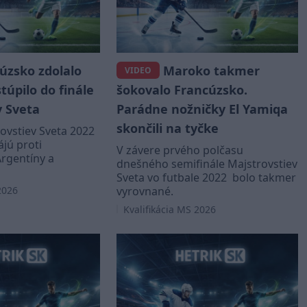
úzsko zdolalo
Maroko takmer
VIDEO
úpilo do finále
šokovalo Francúzsko.
v Sveta
Parádne nožničky El Yamiqa
skončili na tyčke
rovstiev Sveta 2022
ájú proti
V závere prvého polčasu
Argentíny a
dnešného semifinále Majstrovstiev
Sveta vo futbale 2022 bolo takmer
2026
vyrovnané.
Kvalifikácia MS 2026