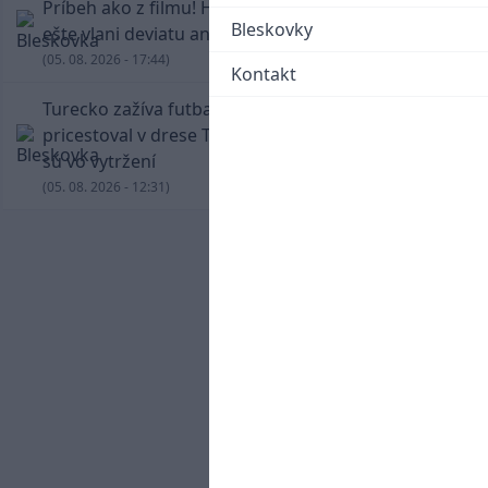
Príbeh ako z filmu! Hrdina Slovana Kianga hral
Bleskovky
ešte vlani deviatu anglickú ligu
(05. 08. 2026 - 17:44)
Kontakt
Turecko zažíva futbalové šialenstvo! Salah
pricestoval v drese Trabzonsporu, fanúšikovia
sú vo vytržení
(05. 08. 2026 - 12:31)