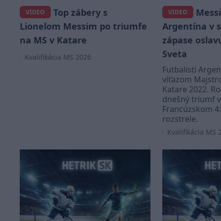
Top zábery s
Messi 
VIDEO
VIDEO
Lionelom Messim po triumfe
Argentína v
na MS v Katare
zápase oslavu
Sveta
Kvalifikácia MS 2026
Futbalisti Argent
víťazom Majstro
Katare 2022. R
dnešný triumf v
Francúzskom 4
rozstrele.
Kvalifikácia MS 