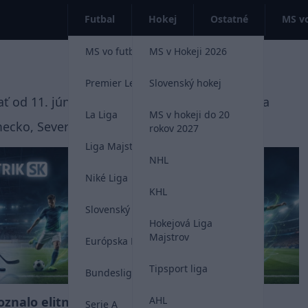
Futbal
Hokej
Ostatné
MS vo
MS vo futbale 2026
MS v Hokeji 2026
Premier League
Slovenský hokej
ť od 11. júna do 19. júla 2026 v USA, Kanade a
La Liga
MS v hokeji do 20
mecko, Severné Írsko a Luxembursko.
rokov 2027
Liga Majstrov
NHL
Niké Liga
KHL
Slovenský futbal
Hokejová Liga
Majstrov
Európska Liga
Tipsport liga
Bundesliga
oznalo elitného
Brazília chcela v
AHL
VIDEO
Serie A