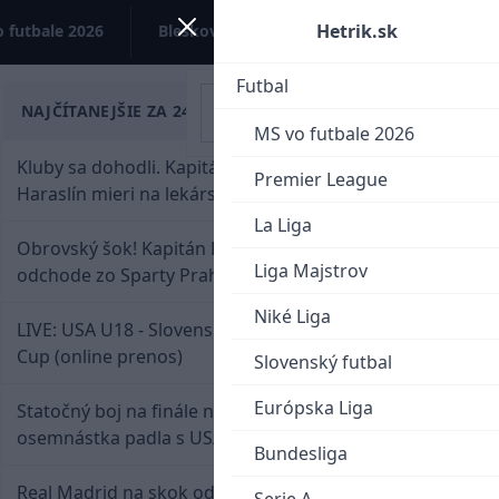
Hetrik.sk
 futbale 2026
Bleskovky
Kontakt
Futbal
NAJČÍTANEJŠIE ZA 24 HODÍN
MS vo futbale 2026
Kluby sa dohodli. Kapitán Sparty Praha Lukáš
Premier League
Haraslín mieri na lekársku prehliadku
La Liga
Obrovský šok! Kapitán Lukáš Haraslín je údajne na
Liga Majstrov
odchode zo Sparty Praha
Niké Liga
LIVE: USA U18 - Slovensko U18 / Hlinka-Gretzky
Cup (online prenos)
Slovenský futbal
Európska Liga
Statočný boj na finále nestačil: Slovenská
osemnástka padla s USA a zabojuje o bronz
Bundesliga
Real Madrid na skok od Slovenska: Borbélyho