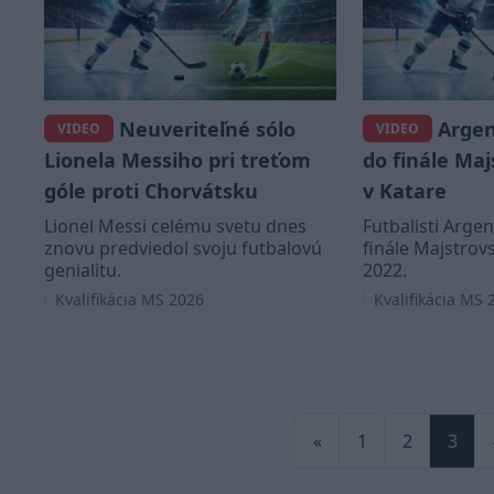
Neuveriteľné sólo
Argen
VIDEO
VIDEO
Lionela Messiho pri treťom
do finále Maj
góle proti Chorvátsku
v Katare
Lionel Messi celému svetu dnes
Futbalisti Argen
znovu predviedol svoju futbalovú
finále Majstrovs
genialitu.
2022.
Kvalifikácia MS 2026
Kvalifikácia MS 
«
1
2
3