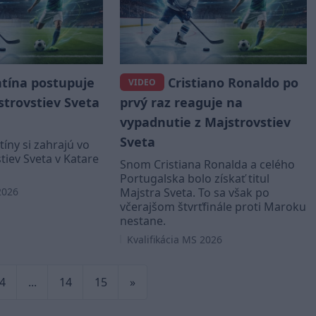
tína postupuje
Cristiano Ronaldo po
VIDEO
strovstiev Sveta
prvý raz reaguje na
vypadnutie z Majstrovstiev
Sveta
tíny si zahrajú vo
tiev Sveta v Katare
Snom Cristiana Ronalda a celého
Portugalska bolo získať titul
2026
Majstra Sveta. To sa však po
včerajšom štvrťfinále proti Maroku
nestane.
Kvalifikácia MS 2026
4
...
14
15
»