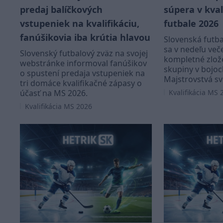
predaj balíčkových
súpera v kval
vstupeniek na kvalifikáciu,
futbale 2026
fanúšikovia iba krútia hlavou
Slovenská futba
sa v nedeľu več
Slovenský futbalový zväz na svojej
kompletné zlože
webstránke informoval fanúšikov
skupiny v bojoc
o spustení predaja vstupeniek na
Majstrovstvá sv
tri domáce kvalifikačné zápasy o
účasť na MS 2026.
Kvalifikácia MS 
Kvalifikácia MS 2026