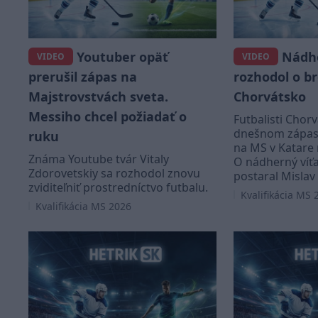
Youtuber opäť
Nádhe
VIDEO
VIDEO
prerušil zápas na
rozhodol o b
Majstrovstvách sveta.
Chorvátsko
Messiho chcel požiadať o
Futbalisti Chorv
dnešnom zápase
ruku
na MS v Katare
Známa Youtube tvár Vitaly
O nádherný víťa
Zdorovetskiy sa rozhodol znovu
postaral Mislav 
zviditeľniť prostredníctvo futbalu.
Kvalifikácia MS 
Kvalifikácia MS 2026