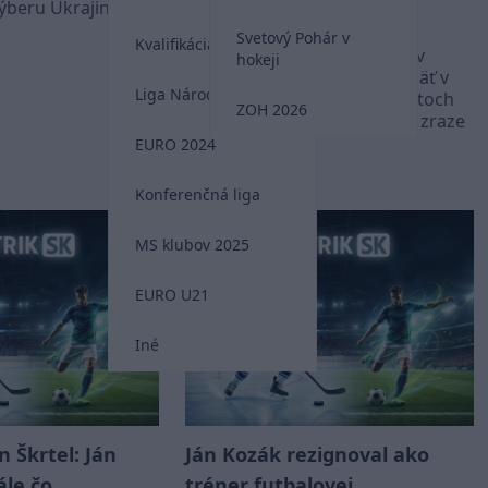
u Ukrajiny. ​​​​​​​
(VIDEO)
Svetový Pohár v
Kvalifikácia MS 2026
Slovenský futbalista Miroslav
hokeji
Stoch je od dnes oficiálne späť v
Liga Národov
reprezentácii. O svojich pocitoch
ZOH 2026
prehovoril pred médiami na zraze
v Šamoríne.
EURO 2024
Liga Národov
Konferenčná liga
MS klubov 2025
EURO U21
Iné
 Škrtel: Ján
Ján Kozák rezignoval ako
ále čo
tréner futbalovej