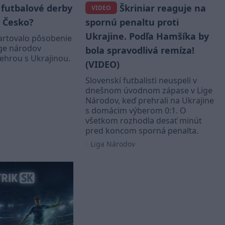
 futbalové derby
Škriniar reaguje na
VIDEO
. Česko?
spornú penaltu proti
Ukrajine. Podľa Hamšíka by
artovalo pôsobenie
ige národov
bola spravodlivá remíza!
ehrou s Ukrajinou.
(VIDEO)
Slovenskí futbalisti neuspeli v
dnešnom úvodnom zápase v Lige
Národov, keď prehrali na Ukrajine
s domácim výberom 0:1. O
všetkom rozhodla desať minút
pred koncom sporná penalta.
Liga Národov