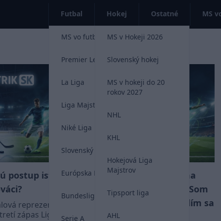
Futbal
Hokej
Ostatné
MS vo
MS vo futbale 2026
MS v Hokeji 2026
Premier League
Slovenský hokej
La Liga
MS v hokeji do 20
rokov 2027
Liga Majstrov
NHL
Niké Liga
KHL
Slovenský futbal
Hokejová Liga
Majstrov
Európska Liga
ú postup istý.
Miroslav Stoch na
VIDEO
ováci?
reprezentačnom zraze: Som
Tipsport liga
Bundesliga
zodpovednejší a sústredím sa
lová reprezentácia
tretí zápas Ligy
iba na futbal a rodinu!
AHL
Serie A