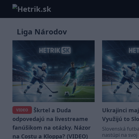
Liga Národov
Škrtel a Duda
Ukrajinci maj
VIDEO
odpovedajú na livestreame
Využijú to Sl
fanúšikom na otázky. Názor
Slovenská futba
nastúpi na svoj 
na Costu a Kloppa? (VIDEO)