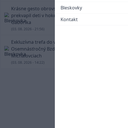
Bleskovky
Krásne gesto obrovskej legendy. Chára
prekvapil deti v hokejovej škole Mariána
Kontakt
Gáboríka
(03. 08. 2026 - 21:56)
Exkluzívna trefa do vinkla v hodine dvanástej!
Osemnásťročný Bzdyl zariadil triumf Žiliny v
Michalovciach
(03. 08. 2026 - 14:22)