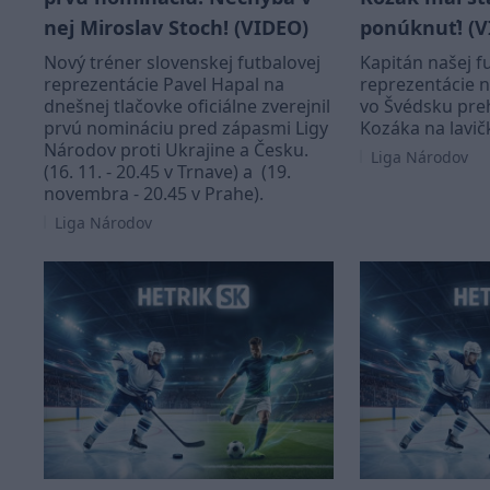
nej Miroslav Stoch! (VIDEO)
ponúknuť! (V
Nový tréner slovenskej futbalovej
Kapitán našej f
reprezentácie Pavel Hapal na
reprezentácie n
dnešnej tlačovke oficiálne zverejnil
vo Švédsku preh
prvú nomináciu pred zápasmi Ligy
Kozáka na lavič
Národov proti Ukrajine a Česku.
Liga Národov
(16. 11. - 20.45 v Trnave) a (19.
novembra - 20.45 v Prahe).
Liga Národov