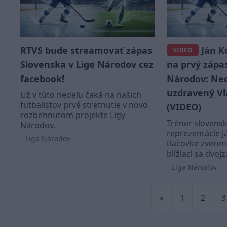
RTVS bude streamovať zápas
Ján K
VIDEO
Slovenska v Lige Národov cez
na prvý zápas
facebook!
Národov: Ne
uzdravený Vl
Už v túto nedeľu čaká na našich
futbalistov prvé stretnutie v novo
(VIDEO)
rozbehnutom projekte Ligy
Tréner slovensk
Národov.
reprezentácie J
Liga Národov
tlačovke zveren
blížiaci sa dvoj
Liga Národov
«
1
2
3