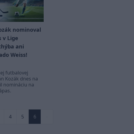
ozák nominoval
 v Lige
chýba ani
ado Weiss!
ej futbalovej
án Kozák dnes na
il nomináciu na
zápas.
4
5
6
»