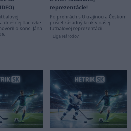
IDEO)
reprezentácie!
utbalovej
Po prehrách s Ukrajinou a Českom
a dnešnej tlačovke
prišiel zásadný krok v našej
ovoril o konci Jána
futbalovej reprezentácii.
ke.
Liga Národov