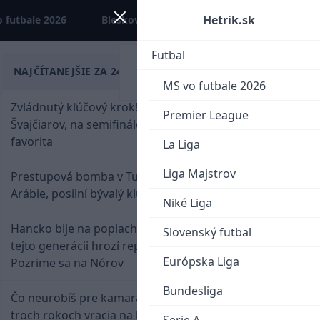
Hetrik.sk
 futbale 2026
Bleskovky
Kontakt
Futbal
NAJČÍTANEJŠIE ZA 24 HODÍN
MS vo futbale 2026
Zvládnutý kľúčový krok! Osemnástka zdolala
Premier League
Švajčiarov, na semifinále potrebuje pomoc
favorita
La Liga
Liga Majstrov
Prestupová bomba v Turecku! Salah nepôjde do
Arábie, posilní bývalý klub Hamšíka
Niké Liga
Hancko bije na poplach! Zaspali sme dobu, po
Slovenský futbal
tejto generácii hrozí reprezentačné prázdno.
Európska Liga
Pozrime sa na Nórov
Bundesliga
Čo neurobíš pre kamaráta! Marián Hossa sa po
troch rokoch vracia na ľad