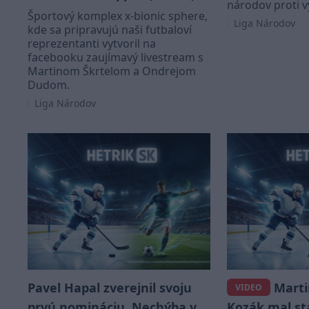
národov proti výber
Športový komplex x-bionic sphere,
Liga Národov
kde sa pripravujú naši futbaloví
reprezentanti vytvoril na
facebooku zaujímavý livestream s
Martinom Škrtelom a Ondrejom
Dudom.
Liga Národov
Pavel Hapal zverejnil svoju
Martin
VIDEO
prvú nomináciu. Nechýba v
Kozák mal st