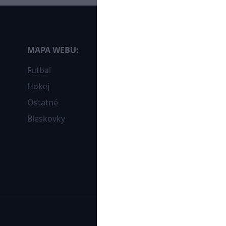
MAPA WEBU:
Futbal
Hokej
Ostatné
Bleskovky