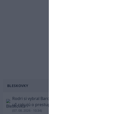
BLESKOVKY
Rodri si vybral Barcelonu a odmietol Real. Kluby
už rokujú o prestupovej čiastke
(07. 08. 2026 - 10:34)