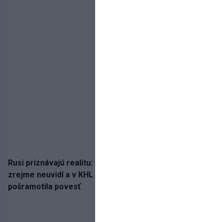
Rusi priznávajú realitu: Spartak milióny od Ružičku
zrejme neuvidí a v KHL si už nezahrá. Liga si
pošramotila povesť