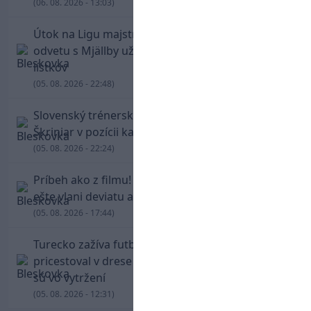
(06. 08. 2026 - 13:03)
Útok na Ligu majstrov láka! Slovan hlási na
odvetu s Mjällby už viac ako 13-tisíc predaných
lístkov
(05. 08. 2026 - 22:48)
Slovenský trénerský súboj pre Borbélyho,
Škriniar v pozícii kapitána potiahol Fenerbahce
(05. 08. 2026 - 22:24)
Príbeh ako z filmu! Hrdina Slovana Kianga hral
ešte vlani deviatu anglickú ligu
(05. 08. 2026 - 17:44)
Turecko zažíva futbalové šialenstvo! Salah
pricestoval v drese Trabzonsporu, fanúšikovia
sú vo vytržení
(05. 08. 2026 - 12:31)