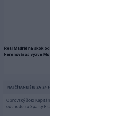
Real Madrid na skok od Slovenska: Borbélyho
Ferencváros vyzve Mourinhove hviezdy
NAJČÍTANEJŠIE ZA 24 HODÍN
Obrovský šok! Kapitán Lukáš Haraslín je údajne na
odchode zo Sparty Praha