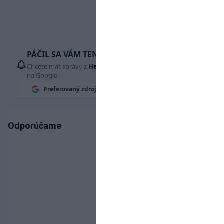
PÁČIL SA VÁM TENTO ČLÁNOK?
Chcete mať správy z
Hetrik.sk
vždy ako prví? Pridajte si nás
na Google.
Preferovaný zdroj
Google News
Odporúčame