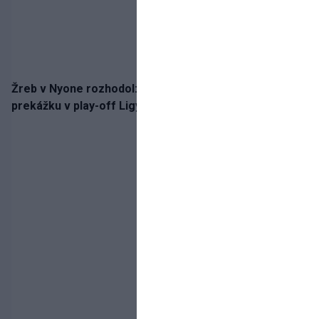
Žreb v Nyone rozhodol: Slovan spoznal potenciálnu
prekážku v play-off Ligy majstrov