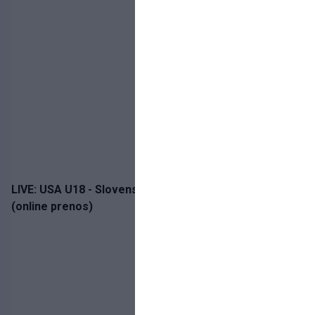
LIVE: USA U18 - Slovensko U18 / Hlinka-Gretzky Cup
(online prenos)