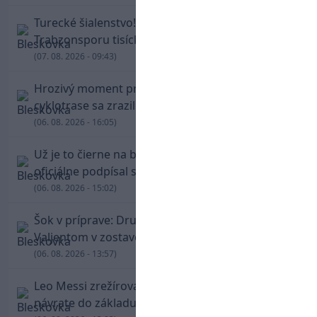
Turecké šialenstvo! Salaha vítali na štadióne
Trabzonsporu tisícky fanúšikov
(07. 08. 2026 - 09:43)
Hrozivý moment pre Zdena Cháru! Na
cyklotrase sa zrazil s bežcom
(06. 08. 2026 - 16:05)
Už je to čierne na bielom: Mohamed Salah
oficiálne podpísal s Trabzonsporom
(06. 08. 2026 - 15:02)
Šok v príprave: Druholigová Mallorca s
Valjentom v zostave zdolala PSG
(06. 08. 2026 - 13:57)
Leo Messi zrežíroval obrat Interu Miami, pri
návrate do základu strelil dva góly