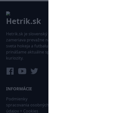
Hetrik.sk je slovenský športový portál, ktorý sa
zameriava prevažne na najnovšie informácie zo
sveta hokeja a futbalu. Pravidelne na dennej báze
prinášame aktuálne správy, góly, zaujímavosti a
kuriozity.
INFORMÁCIE
MAPA WEBU:
Podmienky
Futbal
spracovania osobných
Hokej
údajov + Cookies