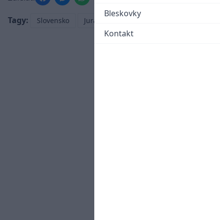
Bleskovky
Tagy:
Slovensko
Juraj Slafkovský
NHL
Kontakt