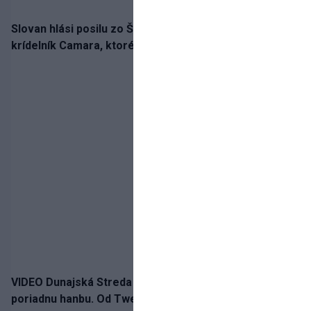
Slovan hlási posilu zo Španielska! Belasých posilní
krídelník Camara, ktorého povedie jeho detský vzor
VIDEO Dunajská Streda si narobila v Holandsku
poriadnu hanbu. Od Twente inkasovala poltucet