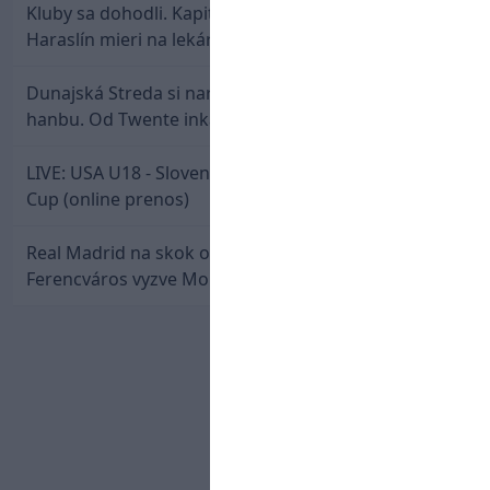
Kluby sa dohodli. Kapitán Sparty Praha Lukáš
Haraslín mieri na lekársku prehliadku
Dunajská Streda si narobila v Holandsku poriadnu
hanbu. Od Twente inkasovala poltucet
LIVE: USA U18 - Slovensko U18 / Hlinka-Gretzky
Cup (online prenos)
Real Madrid na skok od Slovenska: Borbélyho
Ferencváros vyzve Mourinhove hviezdy