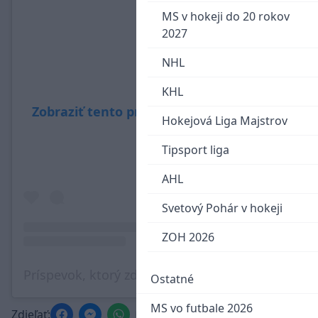
MS v hokeji do 20 rokov
2027
NHL
KHL
Zobraziť tento príspevok na Instagrame
Hokejová Liga Majstrov
Tipsport liga
AHL
Svetový Pohár v hokeji
ZOH 2026
Príspevok, ktorý zdieľa Canadiens de Montréal (@canadiensmtl)
Ostatné
MS vo futbale 2026
Zdieľať: