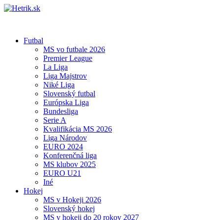
Futbal
MS vo futbale 2026
Premier League
La Liga
Liga Majstrov
Niké Liga
Slovenský futbal
Európska Liga
Bundesliga
Serie A
Kvalifikácia MS 2026
Liga Národov
EURO 2024
Konferenčná liga
MS klubov 2025
EURO U21
Iné
Hokej
MS v Hokeji 2026
Slovenský hokej
MS v hokeji do 20 rokov 2027