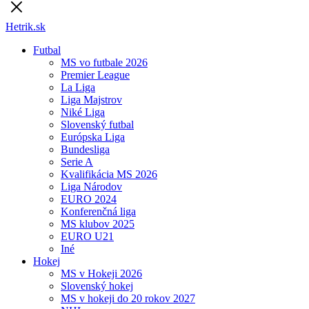
Hetrik.sk
Futbal
MS vo futbale 2026
Premier League
La Liga
Liga Majstrov
Niké Liga
Slovenský futbal
Európska Liga
Bundesliga
Serie A
Kvalifikácia MS 2026
Liga Národov
EURO 2024
Konferenčná liga
MS klubov 2025
EURO U21
Iné
Hokej
MS v Hokeji 2026
Slovenský hokej
MS v hokeji do 20 rokov 2027