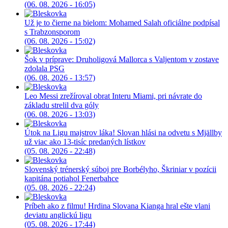
(06. 08. 2026 - 16:05)
Už je to čierne na bielom: Mohamed Salah oficiálne podpísal
s Trabzonsporom
(06. 08. 2026 - 15:02)
Šok v príprave: Druholigová Mallorca s Valjentom v zostave
zdolala PSG
(06. 08. 2026 - 13:57)
Leo Messi zrežíroval obrat Interu Miami, pri návrate do
základu strelil dva góly
(06. 08. 2026 - 13:03)
Útok na Ligu majstrov láka! Slovan hlási na odvetu s Mjällby
už viac ako 13-tisíc predaných lístkov
(05. 08. 2026 - 22:48)
Slovenský trénerský súboj pre Borbélyho, Škriniar v pozícii
kapitána potiahol Fenerbahce
(05. 08. 2026 - 22:24)
Príbeh ako z filmu! Hrdina Slovana Kianga hral ešte vlani
deviatu anglickú ligu
(05. 08. 2026 - 17:44)