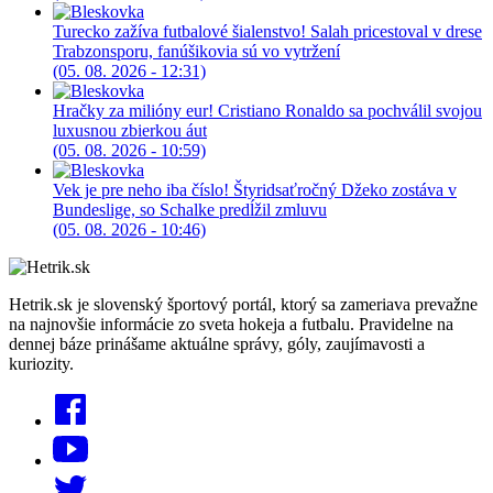
Turecko zažíva futbalové šialenstvo! Salah pricestoval v drese
Trabzonsporu, fanúšikovia sú vo vytržení
(05. 08. 2026 - 12:31)
Hračky za milióny eur! Cristiano Ronaldo sa pochválil svojou
luxusnou zbierkou áut
(05. 08. 2026 - 10:59)
Vek je pre neho iba číslo! Štyridsaťročný Džeko zostáva v
Bundeslige, so Schalke predĺžil zmluvu
(05. 08. 2026 - 10:46)
Hetrik.sk je slovenský športový portál, ktorý sa zameriava prevažne
na najnovšie informácie zo sveta hokeja a futbalu. Pravidelne na
dennej báze prinášame aktuálne správy, góly, zaujímavosti a
kuriozity.