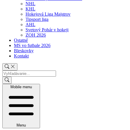
NHL
KHL
Hokejová Liga Majstrov
Tipsport liga
AHL
Svetový Pohár v hokeji
ZOH 2026
Ostatné
MS vo futbale 2026
Bleskovky
Kontakt
Mobile menu
Menu