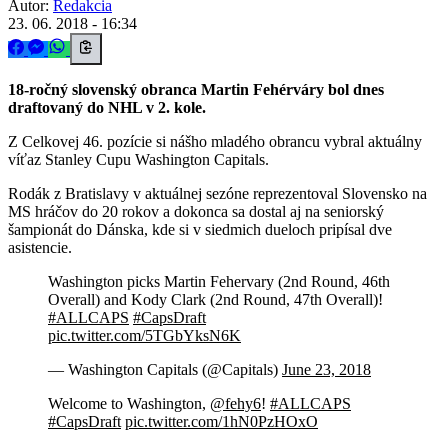
Autor:
Redakcia
23. 06. 2018 - 16:34
18-ročný slovenský obranca Martin Fehérváry bol dnes
draftovaný do NHL v 2. kole.
Z Celkovej 46. pozície si nášho mladého obrancu vybral aktuálny
víťaz Stanley Cupu Washington Capitals.
Rodák z Bratislavy v aktuálnej sezóne reprezentoval Slovensko na
MS hráčov do 20 rokov a dokonca sa dostal aj na seniorský
šampionát do Dánska, kde si v siedmich dueloch pripísal dve
asistencie.
Washington picks Martin Fehervary (2nd Round, 46th
Overall) and Kody Clark (2nd Round, 47th Overall)!
#ALLCAPS
#CapsDraft
pic.twitter.com/5TGbYksN6K
— Washington Capitals (@Capitals)
June 23, 2018
Welcome to Washington,
@fehy6
!
#ALLCAPS
#CapsDraft
pic.twitter.com/1hN0PzHOxO