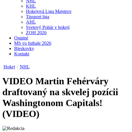
NHL
KHL
Hokejová Liga Majstrov
Tipsport liga
AHL
Svetový Pohár v hokeji
ZOH 2026
Ostatné
MS vo futbale 2026
Bleskovky
Kontakt
Hokej
/
NHL
VIDEO
Martin Fehérváry
draftovaný na skvelej pozícii
Washingtonom Capitals!
(VIDEO)