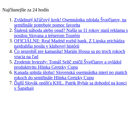
Najčítanejšie za 24 hodín
Zvládnutý kľúčový krok! Osemnástka zdolala Švajčiarov, na
semifinále potrebuje pomoc favorita
Šialená náhoda alebo osud? Našla sa 11 rokov stará reklama s
posilou Slovana a trénerom Tourém
OFICIÁLNE: Real Madrid rozbil bank. Z Lipska prichádza
najdrahšia posila v klubovej histórii
Čo neurobíš pre kamaráta! Marián Hossa sa po troch rokoch
vracia na ľad
Zrodenie hviezdy: Tomáš Selič zničil Švajčiarov a ovládol
produktivitu Hlinka Gretzky Cupu
Kanada splnila úlohu! Slovenská osemnástka mieri po piatich
rokoch do semifinále Hlinka Gretzky Cupu
Ďalší Slovák opúšťa KHL. Patrik Rybár sa dohodol na konci
v Šanghaji