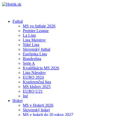
Futbal
MS vo futbale 2026
Premier League
La Liga
Liga Majstrov
Niké Liga
Slovenský futbal
Európska Liga
Bundesliga
Serie A
Kvalifikácia MS 2026
Liga Národov
EURO 2024
Konferenčná liga
MS klubov 2025
EURO U21
Iné
Hokej
MS v Hokeji 2026
Slovenský hokej
MS v hokeji do 20 rokov 2027