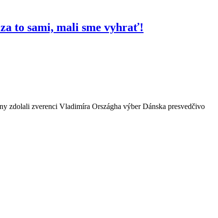
za to sami, mali sme vyhrať!
piny zdolali zverenci Vladimíra Országha výber Dánska presvedčivo