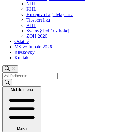
NHL
KHL
Hokejová Liga Majstrov
Tipsport liga
AHL
Svetový Pohár v hokeji
ZOH 2026
Ostatné
MS vo futbale 2026
Bleskovky
Kontakt
Mobile menu
Menu