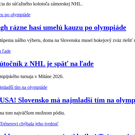
racia do súťažného kolotoča zámorskej NHL.
ágh rázne hasí umelú kauzu po olympiáde
stúpenia nášho výberu, doma na Slovensku musel hokejový zväz riešiť 
 útočník z NHL je späť na ľade
ympijského turnaja v Miláne 2026.
 USA! Slovensko má najmladší tím na olym
o na tom najväčšom možnom pódiu.