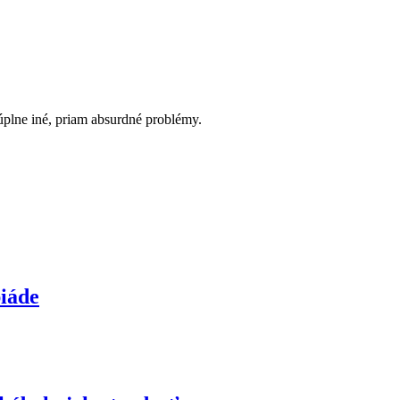
úplne iné, priam absurdné problémy.
piáde