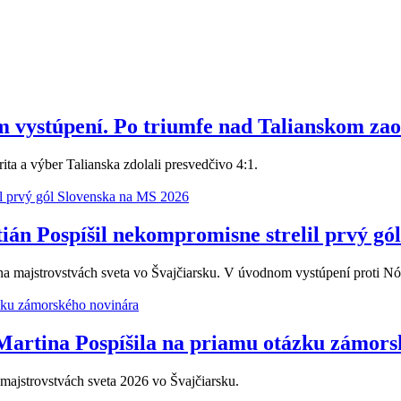
m vystúpení. Po triumfe nad Talianskom za
ita a výber Talianska zdolali presvedčivo 4:1.
ián Pospíšil nekompromisne strelil prvý gó
majstrovstvách sveta vo Švajčiarsku. V úvodnom vystúpení proti Nórsk
artina Pospíšila na priamu otázku zámors
 majstrovstvách sveta 2026 vo Švajčiarsku.