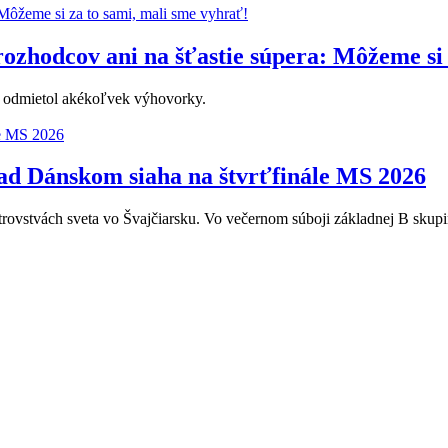
ozhodcov ani na šťastie súpera: Môžeme si 
o odmietol akékoľvek výhovorky.
ad Dánskom siaha na štvrťfinále MS 2026
jstrovstvách sveta vo Švajčiarsku. Vo večernom súboji základnej B sku