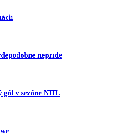
uácii
vdepodobne nepríde
vý gól v sezóne NHL
awe