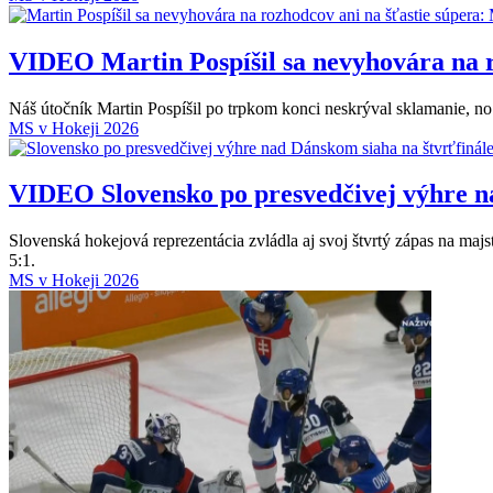
VIDEO
Martin Pospíšil sa nevyhovára na r
Náš útočník Martin Pospíšil po trpkom konci neskrýval sklamanie, n
MS v Hokeji 2026
VIDEO
Slovensko po presvedčivej výhre n
Slovenská hokejová reprezentácia zvládla aj svoj štvrtý zápas na ma
5:1.
MS v Hokeji 2026