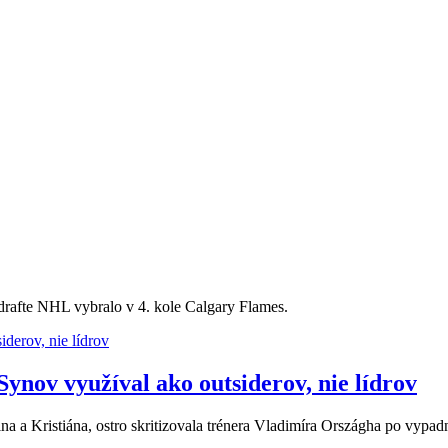
 drafte NHL vybralo v 4. kole Calgary Flames.
ynov využíval ako outsiderov, nie lídrov
a a Kristiána, ostro skritizovala trénera Vladimíra Országha po vypad