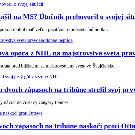
íšil na MS? Útočník prehovoril o svojej sit
napokon mohol mať veľmi pozitívnu reprezentačnú bodku.
ová opora z NHL na majstrovstvá sveta pra
trata pred blížiacimi sa majstrovstvami sveta vo Švajčiarsku.
o dvoch zápasoch na tribúne strelil svoj pr
ný návrat do zostavy Calgary Flames.
dvoch zápasoch na tribúne naskočí proti Ott