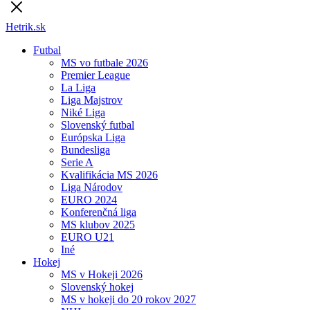
Hetrik.sk
Futbal
MS vo futbale 2026
Premier League
La Liga
Liga Majstrov
Niké Liga
Slovenský futbal
Európska Liga
Bundesliga
Serie A
Kvalifikácia MS 2026
Liga Národov
EURO 2024
Konferenčná liga
MS klubov 2025
EURO U21
Iné
Hokej
MS v Hokeji 2026
Slovenský hokej
MS v hokeji do 20 rokov 2027