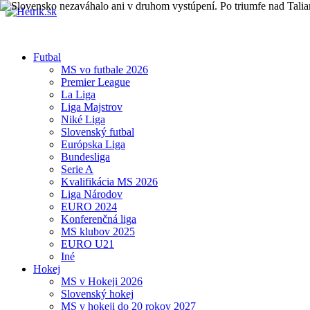
Futbal
MS vo futbale 2026
Premier League
La Liga
Liga Majstrov
Niké Liga
Slovenský futbal
Európska Liga
Bundesliga
Serie A
Kvalifikácia MS 2026
Liga Národov
EURO 2024
Konferenčná liga
MS klubov 2025
EURO U21
Iné
Hokej
MS v Hokeji 2026
Slovenský hokej
MS v hokeji do 20 rokov 2027