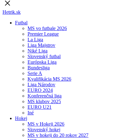
Hetrik.sk
Futbal
MS vo futbale 2026
Premier League
La Liga
Liga Majstrov
Niké Liga
Slovenský futbal
Európska Liga
Bundesliga
Serie A
Kvalifikácia MS 2026
Liga Národov
EURO 2024
Konferenčná liga
MS klubov 2025
EURO U21
Iné
Hokej
MS v Hokeji 2026
Slovenský hokej
MS v hokeji do 20 rokov 2027