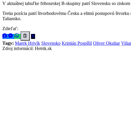
V aktuálnej tabuľke fribourskej B-skupiny patrí Slovensku so ziskom
Tretia pozícia patrí štvorbodovému Česku a elitnú postupovú štvorku
Taliansko.
Zdieľať:
Tagy:
Marek Hrivík
Slovensko
Kristián Pospíšil
Oliver Okuliar
Vili
Zdroj informácií:
Hetrik.sk