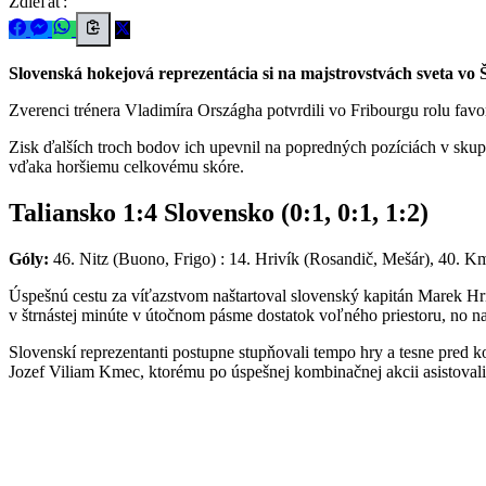
Zdieľať:
Slovenská hokejová reprezentácia si na majstrovstvách sveta vo Š
Zverenci trénera Vladimíra Országha potvrdili vo Fribourgu rolu favor
Zisk ďalších troch bodov ich upevnil na popredných pozíciách v sku
vďaka horšiemu celkovému skóre.
Taliansko 1:4 Slovensko (0:1, 0:1, 1:2)
Góly:
46. Nitz (Buono, Frigo) : 14. Hrivík (Rosandič, Mešár), 40. Km
Úspešnú cestu za víťazstvom naštartoval slovenský kapitán Marek Hr
v štrnástej minúte v útočnom pásme dostatok voľného priestoru, no na
Slovenskí reprezentanti postupne stupňovali tempo hry a tesne pred
Jozef Viliam Kmec, ktorému po úspešnej kombinačnej akcii asistoval