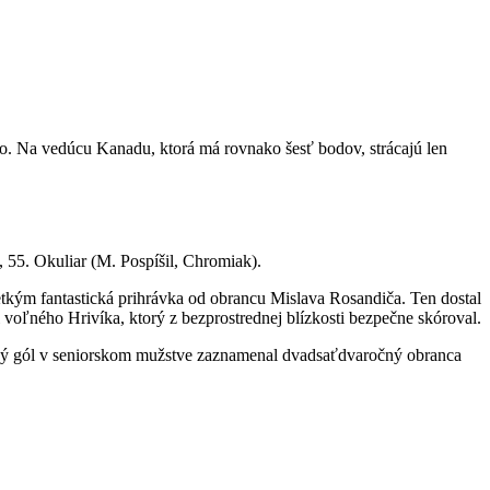
o. Na vedúcu Kanadu, ktorá má rovnako šesť bodov, strácajú len
, 55. Okuliar (M. Pospíšil, Chromiak).
tkým fantastická prihrávka od obrancu Mislava Rosandiča. Ten dostal
 voľného Hrivíka, ktorý z bezprostrednej blízkosti bezpečne skóroval.
tačný gól v seniorskom mužstve zaznamenal dvadsaťdvaročný obranca