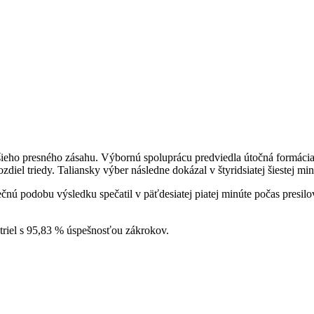
ďalšieho presného zásahu. Výbornú spoluprácu predviedla útočná formáci
diel triedy. Taliansky výber následne dokázal v štyridsiatej šiestej mi
nú podobu výsledku spečatil v päťdesiatej piatej minúte počas presilov
triel s 95,83 % úspešnosťou zákrokov.