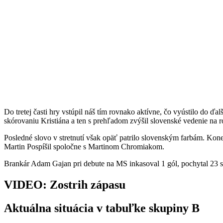
Do tretej časti hry vstúpil náš tím rovnako aktívne, čo vyústilo do 
skórovaniu Kristiána a ten s prehľadom zvýšil slovenské vedenie na roz
Posledné slovo v stretnutí však opäť patrilo slovenským farbám. Koneč
Martin Pospíšil spoločne s Martinom Chromiakom.
Brankár Adam Gajan pri debute na MS inkasoval 1 gól, pochytal 23 s
VIDEO: Zostrih zápasu
Aktuálna situácia v tabuľke skupiny B