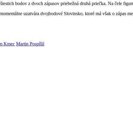
 šiestich bodov z dvoch zápasov priebežná druhá priečka. Na čele figu
 momentálne uzatvára dvojbodové Slovinsko, ktoré má však o zápas men
am Kmec
Martin Pospíšil