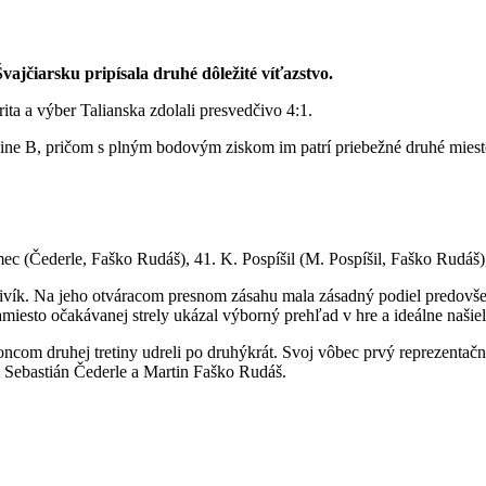
vajčiarsku pripísala druhé dôležité víťazstvo.
ita a výber Talianska zdolali presvedčivo 4:1.
pine B, pričom s plným bodovým ziskom im patrí priebežné druhé miest
ec (Čederle, Faško Rudáš), 41. K. Pospíšil (M. Pospíšil, Faško Rudáš)
ivík. Na jeho otváracom presnom zásahu mala zásadný podiel predovše
miesto očakávanej strely ukázal výborný prehľad v hre a ideálne našiel
 koncom druhej tretiny udreli po druhýkrát. Svoj vôbec prvý reprezen
i Sebastián Čederle a Martin Faško Rudáš.