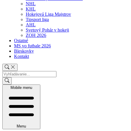
NHL
KHL
Hokejová Liga Majstrov
Tipsport liga
AHL
Svetový Pohár v hokeji
ZOH 2026
Ostatné
MS vo futbale 2026
Bleskovky
Kontakt
Mobile menu
Menu