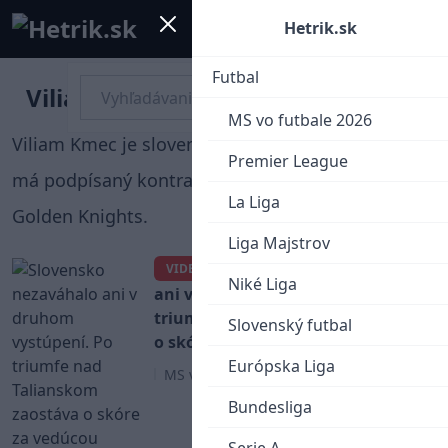
Mobile menu
Menu
Hetrik.sk
Futbal
Viliam Kmec
MS vo futbale 2026
Viliam Kmec je slovenský hokejový obranca, ktorý
Premier League
má podpísaný kontrakt s tímom NHL Vegas
La Liga
Golden Knights.
Liga Majstrov
Slovensko nezaváhalo
VIDEO
Niké Liga
ani v druhom vystúpení. Po
triumfe nad Talianskom zaostáva
Slovenský futbal
o skóre za vedúcou Kanadou
Európska Liga
MS v Hokeji 2026
Bundesliga