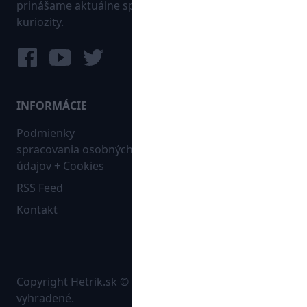
prinášame aktuálne správy, góly, zaujímavosti a
kuriozity.
INFORMÁCIE
MAPA WEBU:
Podmienky
Futbal
spracovania osobných
Hokej
údajov + Cookies
Ostatné
RSS Feed
Bleskovky
Kontakt
Copyright Hetrik.sk © 2026 Autorské práva sú
vyhradené.