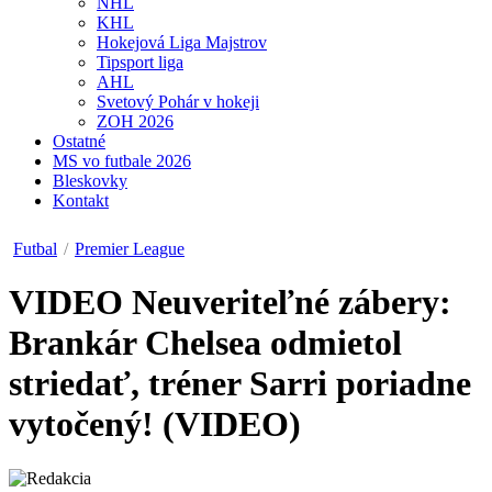
NHL
KHL
Hokejová Liga Majstrov
Tipsport liga
AHL
Svetový Pohár v hokeji
ZOH 2026
Ostatné
MS vo futbale 2026
Bleskovky
Kontakt
Futbal
/
Premier League
VIDEO
Neuveriteľné zábery:
Brankár Chelsea odmietol
striedať, tréner Sarri poriadne
vytočený! (VIDEO)