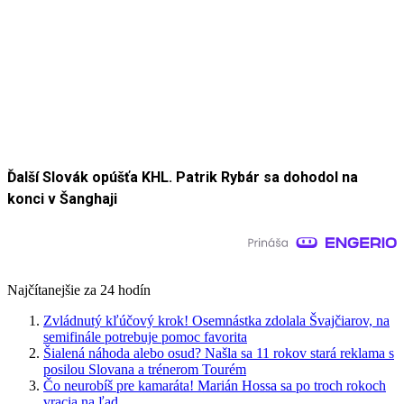
Ďalší Slovák opúšťa KHL. Patrik Rybár sa dohodol na
konci v Šanghaji
Najčítanejšie za 24 hodín
Zvládnutý kľúčový krok! Osemnástka zdolala Švajčiarov, na
semifinále potrebuje pomoc favorita
Šialená náhoda alebo osud? Našla sa 11 rokov stará reklama s
posilou Slovana a trénerom Tourém
Čo neurobíš pre kamaráta! Marián Hossa sa po troch rokoch
vracia na ľad