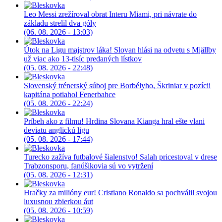
Leo Messi zrežíroval obrat Interu Miami, pri návrate do
základu strelil dva góly
(06. 08. 2026 - 13:03)
Útok na Ligu majstrov láka! Slovan hlási na odvetu s Mjällby
už viac ako 13-tisíc predaných lístkov
(05. 08. 2026 - 22:48)
Slovenský trénerský súboj pre Borbélyho, Škriniar v pozícii
kapitána potiahol Fenerbahce
(05. 08. 2026 - 22:24)
Príbeh ako z filmu! Hrdina Slovana Kianga hral ešte vlani
deviatu anglickú ligu
(05. 08. 2026 - 17:44)
Turecko zažíva futbalové šialenstvo! Salah pricestoval v drese
Trabzonsporu, fanúšikovia sú vo vytržení
(05. 08. 2026 - 12:31)
Hračky za milióny eur! Cristiano Ronaldo sa pochválil svojou
luxusnou zbierkou áut
(05. 08. 2026 - 10:59)