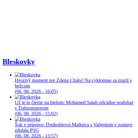
Bleskovky
Hrozivý moment pre Zdena Cháru! Na cyklotrase sa zrazil s
bežcom
(06. 08. 2026 - 16:05)
Už je to čierne na bielom: Mohamed Salah oficiálne podpísal
s Trabzonsporom
(06. 08. 2026 - 15:02)
Šok v príprave: Druholigová Mallorca s Valjentom v zostave
zdolala PSG
(06. 08. 2026 - 13:57)