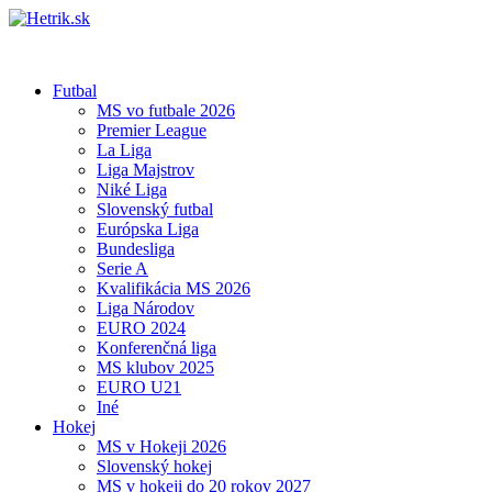
Futbal
MS vo futbale 2026
Premier League
La Liga
Liga Majstrov
Niké Liga
Slovenský futbal
Európska Liga
Bundesliga
Serie A
Kvalifikácia MS 2026
Liga Národov
EURO 2024
Konferenčná liga
MS klubov 2025
EURO U21
Iné
Hokej
MS v Hokeji 2026
Slovenský hokej
MS v hokeji do 20 rokov 2027