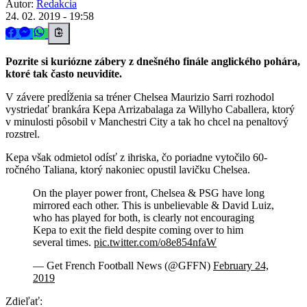
Autor:
Redakcia
24. 02. 2019 - 19:58
Pozrite si kuriózne zábery z dnešného finále anglického pohára,
ktoré tak často neuvidíte.
V závere predĺženia sa tréner Chelsea Maurizio Sarri rozhodol
vystriedať brankára Kepa Arrizabalaga za Willyho Caballera, ktorý
v minulosti pôsobil v Manchestri City a tak ho chcel na penaltový
rozstrel.
Kepa však odmietol odísť z ihriska, čo poriadne vytočilo 60-
ročného Taliana, ktorý nakoniec opustil lavičku Chelsea.
On the player power front, Chelsea & PSG have long
mirrored each other. This is unbelievable & David Luiz,
who has played for both, is clearly not encouraging
Kepa to exit the field despite coming over to him
several times.
pic.twitter.com/o8e854nfaW
— Get French Football News (@GFFN)
February 24,
2019
Zdieľať: