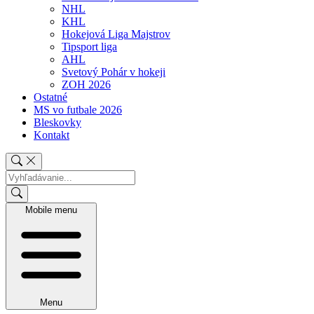
NHL
KHL
Hokejová Liga Majstrov
Tipsport liga
AHL
Svetový Pohár v hokeji
ZOH 2026
Ostatné
MS vo futbale 2026
Bleskovky
Kontakt
Mobile menu
Menu