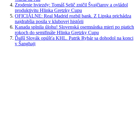
Zrodenie hviezdy: Tomáš Selič zničil Švajčiarov a ovládol
produktivitu Hlinka Gretzky Cupu
OFICIÁLNE: Real Madrid rozbil bank. Z Lipska prichádza
najdrahšia posila v klubovej histórii
Kanada splnila úlohu! Slovenská osemnástka mieri po piatich
rokoch do semifinále Hlinka Gretzky Cupu
Ďalší Slovák opúšťa KHL. Patrik Rybár sa dohodol na konci
v Šanghaji