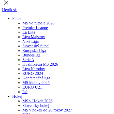
Hetrik.sk
Futbal
MS vo futbale 2026
Premier League
La Liga
Liga Majstrov
Niké Liga
Slovenský futbal
Európska Liga
Bundesliga
Serie A
Kvalifikácia MS 2026
Liga Národov
EURO 2024
Konferenčná liga
MS klubov 2025
EURO U21
Iné
Hokej
MS v Hokeji 2026
Slovenský hokej
MS v hokeji do 20 rokov 2027