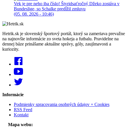
Vek je pre neho iba číslo! Štyridsaťročný Džeko zostáva v
Bundeslige, so Schalke predĺžil zmluvu
(05. 08. 2026 - 10:46)
Hetrik.sk je slovenský športový portál, ktorý sa zameriava prevažne
na najnovšie informácie zo sveta hokeja a futbalu. Pravidelne na
dennej báze prinášame aktuálne správy, góly, zaujímavosti a
kuriozity.
Informácie
Podmienky spracovania osobných údajov + Cookies
RSS Feed
Kontakt
Mapa webu: