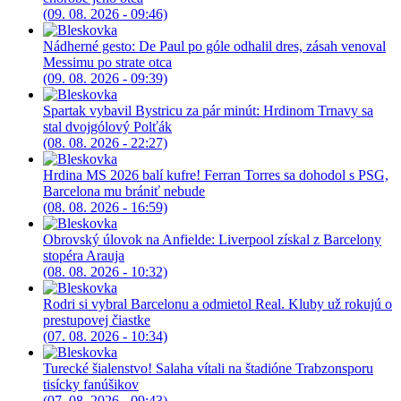
(09. 08. 2026 - 09:46)
Nádherné gesto: De Paul po góle odhalil dres, zásah venoval
Messimu po strate otca
(09. 08. 2026 - 09:39)
Spartak vybavil Bystricu za pár minút: Hrdinom Trnavy sa
stal dvojgólový Polťák
(08. 08. 2026 - 22:27)
Hrdina MS 2026 balí kufre! Ferran Torres sa dohodol s PSG,
Barcelona mu brániť nebude
(08. 08. 2026 - 16:59)
Obrovský úlovok na Anfielde: Liverpool získal z Barcelony
stopéra Arauja
(08. 08. 2026 - 10:32)
Rodri si vybral Barcelonu a odmietol Real. Kluby už rokujú o
prestupovej čiastke
(07. 08. 2026 - 10:34)
Turecké šialenstvo! Salaha vítali na štadióne Trabzonsporu
tisícky fanúšikov
(07. 08. 2026 - 09:43)