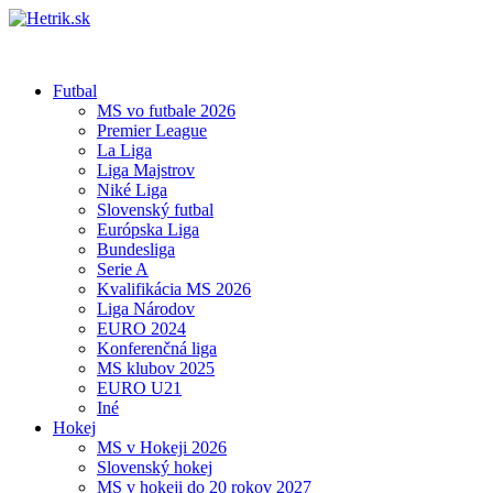
Futbal
MS vo futbale 2026
Premier League
La Liga
Liga Majstrov
Niké Liga
Slovenský futbal
Európska Liga
Bundesliga
Serie A
Kvalifikácia MS 2026
Liga Národov
EURO 2024
Konferenčná liga
MS klubov 2025
EURO U21
Iné
Hokej
MS v Hokeji 2026
Slovenský hokej
MS v hokeji do 20 rokov 2027