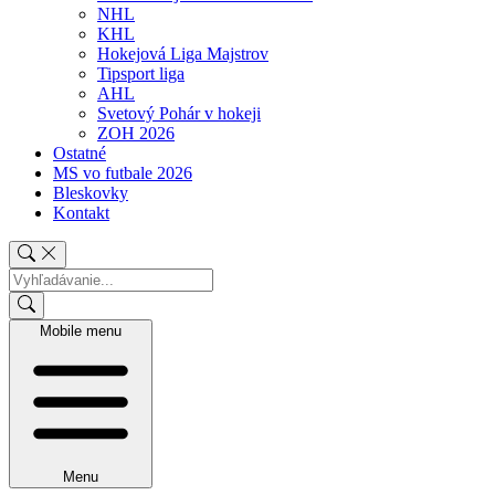
NHL
KHL
Hokejová Liga Majstrov
Tipsport liga
AHL
Svetový Pohár v hokeji
ZOH 2026
Ostatné
MS vo futbale 2026
Bleskovky
Kontakt
Mobile menu
Menu