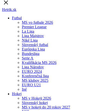
Hetrik.sk
Futbal
MS vo futbale 2026
Premier League
La Liga
Liga Majstrov
Niké Liga
Slovenský futbal
Európska Liga
Bundesliga
Serie A
Kvalifikácia MS 2026
Liga Národov
EURO 2024
Konferenčná liga
MS klubov 2025
EURO U21
Iné
Hokej
MS v Hokeji 2026
Slovenský hokej
MS v hokeji do 20 rokov 2027