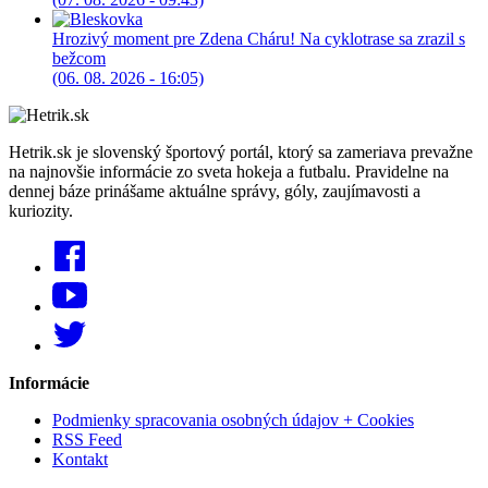
Hrozivý moment pre Zdena Cháru! Na cyklotrase sa zrazil s
bežcom
(06. 08. 2026 - 16:05)
Hetrik.sk je slovenský športový portál, ktorý sa zameriava prevažne
na najnovšie informácie zo sveta hokeja a futbalu. Pravidelne na
dennej báze prinášame aktuálne správy, góly, zaujímavosti a
kuriozity.
Informácie
Podmienky spracovania osobných údajov + Cookies
RSS Feed
Kontakt