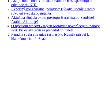
Aká je budúcnosť Gernáta a Pánika? Rusi špekulujú o
odchode do NHL
Exportný gól z vlastnej polovice: Bývalý útočník Trnavy
šokoval švédskeho giganta
Aktuálna situácia okolo prestupu Haraslína do Saudskej
Arábie. Ako to je?
O bývalom hráčovi Zlatých Moraviec hovorí celý futbalový
svet. Pri oslave gólu sa prepadol do tunela
Parádna strela z hranice šestnástky: Rusnák prispel k
hladkému triumfu Seattlu