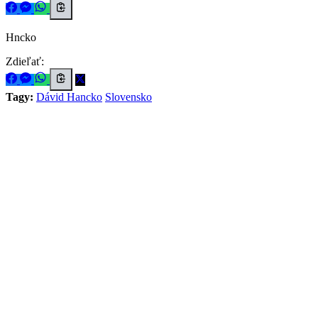
Hncko
Zdieľať:
Tagy:
Dávid Hancko
Slovensko