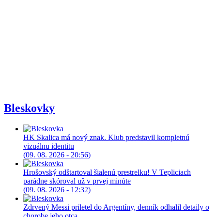
Bleskovky
HK Skalica má nový znak. Klub predstavil kompletnú
vizuálnu identitu
(09. 08. 2026 - 20:56)
Hrošovský odštartoval šialenú prestrelku! V Tepliciach
parádne skóroval už v prvej minúte
(09. 08. 2026 - 12:32)
Zdrvený Messi priletel do Argentíny, denník odhalil detaily o
chorobe jeho otca