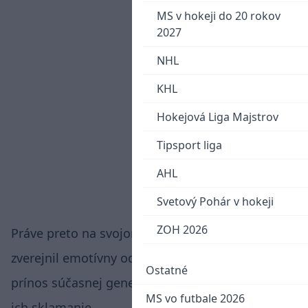
MS v hokeji do 20 rokov
2027
NHL
KHL
Hokejová Liga Majstrov
Tipsport liga
AHL
Svetový Pohár v hokeji
ZOH 2026
Práve preto na svojom profile na Instagrame
zverejnil emotívny odkaz, v ktorom vyzdvihol
Ostatné
prínos súčasnej generácie a snažil sa zmierniť
MS vo futbale 2026
ich sklamanie.