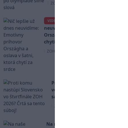
ZOH 2026
Nič lepšie už dnes
VIDEO
neuvidíme: Emotívny príhovor
Országha a oslava v šatni, ktorá
chytí za srdce
ZOH 2026
Proti komu nastúpi Slovensko
vo štvrťfinále ZOH 2026? Črtá
sa tento súboj!
ZOH 2026
Na naše mužstvo sa nechytá ani