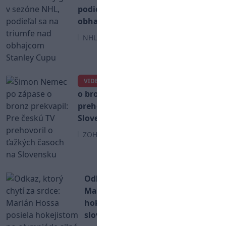
podieľal sa na triumfe nad
obhajcom Stanley Cupu
NHL
Šimon Nemec po zápase
VIDEO
o bronz prekvapil: Pre českú TV
prehovoril o ťažkých časoch na
Slovensku
ZOH 2026
Odkaz, ktorý chytí za srdce:
Marián Hossa posiela
hokejistom po olympiáde silné
slová