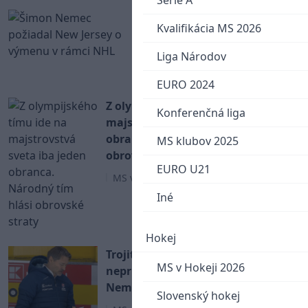
Serie A
Šimon Nemec požiadal
Kvalifikácia MS 2026
New Jersey o výmenu v
rámci NHL
Liga Národov
NHL
EURO 2024
Z olympijského tímu ide na
Konferenčná liga
majstrovstvá sveta iba jeden
obranca. Národný tím hlási
MS klubov 2025
obrovské straty
EURO U21
MS v Hokeji 2026
Iné
Hokej
Trojité nie! Na MS s určitosťou
MS v Hokeji 2026
neprídu Fehérváry, Ružička a ani
Nemec
Slovenský hokej