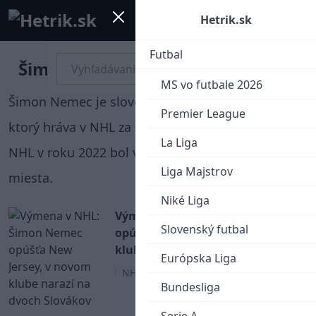
Mobile menu
Menu
Hetrik.sk
Futbal
Šimon Nemec
MS vo futbale 2026
Šimon Nemec je slovenský hokejový obranca,
Premier League
ktorý hráva v NHL za New Jersey Devils. Na drafte
La Liga
NHL v roku 2022 bol vybraný z celkového druhého
Liga Majstrov
miesta.
Niké Liga
Výmena v NHL: Šimon Nemec
Slovenský futbal
opúšťa New Jersey, v novom
klube narazí na dvoch Slovákov
Európska Liga
NHL
Bundesliga