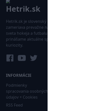
Hetrik.sk je slovenský športový portál, ktorý sa
zameriava prevažne na najnovšie informácie zo
sveta hokeja a futbalu. Pravidelne na dennej báze
prinášame aktuálne správy, góly, zaujímavosti a
kuriozity.
INFORMÁCIE
MAPA WEBU:
Podmienky
Futbal
spracovania osobných
Hokej
údajov + Cookies
Ostatné
RSS Feed
Bleskovky