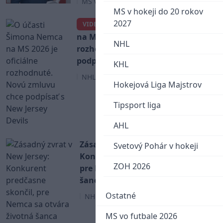
MS v Hokeji 2026
MS v hokeji do 20 rokov
2027
O účasti Šimona Nemca
VIDEO
na MS 2026 je oficiálne
NHL
rozhodnuté. Novú zmluvu chce
podpísať s New Jersey Devils
KHL
NHL
Hokejová Liga Majstrov
Tipsport liga
AHL
Zásadný zvrat v New Jersey:
Svetový Pohár v hokeji
Konkurent predčasne skončil,
ZOH 2026
pre Nemca sa otvára životná
šanca
Ostatné
NHL
MS vo futbale 2026