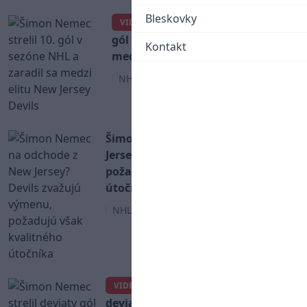
Bleskovky
Šimon Nemec strelil 10.
VIDEO
gól v sezóne NHL a zaradil sa
Kontakt
medzi elitu New Jersey Devils
NHL
Šimon Nemec na odchode z New
Jersey? Devils zvažujú výmenu,
požadujú však kvalitného
útočníka
NHL
Šimon Nemec strelil
VIDEO
deviaty gól v sezóne NHL,