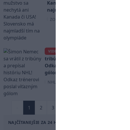
Kanada či USA! Slovensko má
najmladší tím na olympiáde
ZOH 2026
Šimon Nemec sa vrátil z
VIDEO
tribúny a prepísal históriu NHL!
Odkaz trénerovi poslal víťazným
gólom
NHL
«
1
2
3
4
...
8
9
»
NAJČÍTANEJŠIE ZA 24 HODÍN