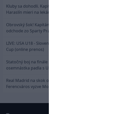
Kluby sa dohodli. Kapitán Sparty Praha Lukáš
Haraslín mieri na lekársku prehliadku
Obrovský šok! Kapitán Lukáš Haraslín je údajne na
odchode zo Sparty Praha
LIVE: USA U18 - Slovensko U18 / Hlinka-Gretzky
Cup (online prenos)
Statočný boj na finále nestačil: Slovenská
osemnástka padla s USA a zabojuje o bronz
Real Madrid na skok od Slovenska: Borbélyho
Ferencváros vyzve Mourinhove hviezdy