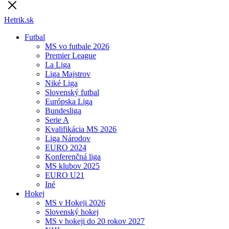
Hetrik.sk
Futbal
MS vo futbale 2026
Premier League
La Liga
Liga Majstrov
Niké Liga
Slovenský futbal
Európska Liga
Bundesliga
Serie A
Kvalifikácia MS 2026
Liga Národov
EURO 2024
Konferenčná liga
MS klubov 2025
EURO U21
Iné
Hokej
MS v Hokeji 2026
Slovenský hokej
MS v hokeji do 20 rokov 2027