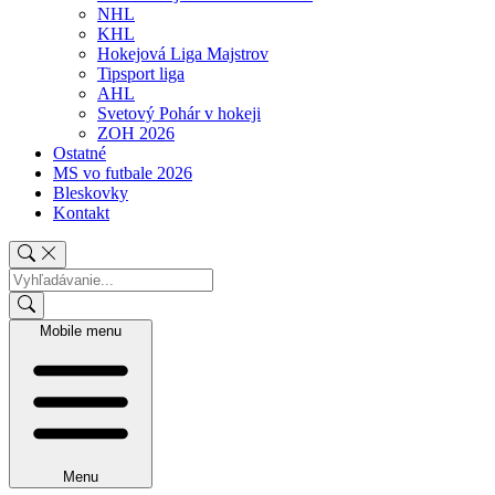
NHL
KHL
Hokejová Liga Majstrov
Tipsport liga
AHL
Svetový Pohár v hokeji
ZOH 2026
Ostatné
MS vo futbale 2026
Bleskovky
Kontakt
Mobile menu
Menu