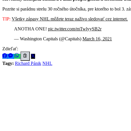
Pozrite si parádnu strelu 30 ročného útočníka, pre ktorého to bol 3. 
TIP:
Všetky zápasy NHL môžete teraz naživo sledovať cez internet.
ANOTHA ONE!
pic.twitter.com/mTwlyySB2r
— Washington Capitals (@Capitals)
March 16, 2021
Zdieľať:
Tagy:
Richard Pánik
NHL