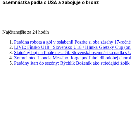
osemnástka padla s USA a zabojuje o bronz
Najčítanejšie za 24 hodín
Parádna robota a gól v oslabení! Pozrite si oba zásahy 17-ročn
LIVE: Fínsko U18 - Slovensko U18 / Hlinka-Gretzky Cup (onl
Statočný boj na finále nestačil: Slovenská osemnástka padla s
Zomrel otec Lionela Messiho. Jorge podľahol dlhodobej choro
Parádny štart do sezóny: Rýchlik Boženík ako striedajúci žolík 