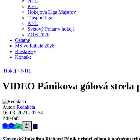
NHL
KHL
Hokejová Liga Majstrov
Tipsport liga
AHL
Svetový Pohár v hokeji
ZOH 2026
Ostatné
MS vo futbale 2026
Bleskovky
Kontakt
Hokej
/
NHL
VIDEO
Pánikova gólová strela
Autor:
Redakcia
16. 03. 2021 - 07:58
Zdieľať:
Slovenský hokejista Richard Pánik prispel gólom k nočnému tr