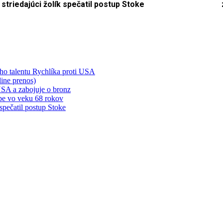
striedajúci žolík spečatil postup Stoke
ého talentu Rychlíka proti USA
ine prenos)
 USA a zabojuje o bronz
be vo veku 68 rokov
spečatil postup Stoke