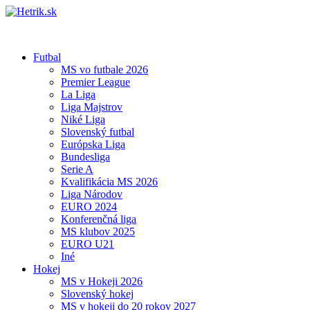
Futbal
MS vo futbale 2026
Premier League
La Liga
Liga Majstrov
Niké Liga
Slovenský futbal
Európska Liga
Bundesliga
Serie A
Kvalifikácia MS 2026
Liga Národov
EURO 2024
Konferenčná liga
MS klubov 2025
EURO U21
Iné
Hokej
MS v Hokeji 2026
Slovenský hokej
MS v hokeji do 20 rokov 2027