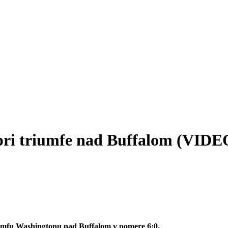
 pri triumfe nad Buffalom (VIDE
iumfu Washingtonu nad Buffalom v pomere 6:0.