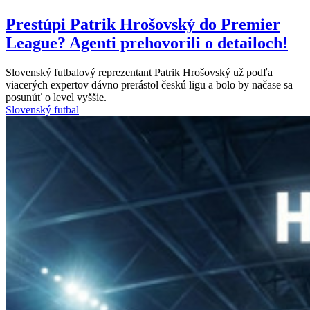
Prestúpi Patrik Hrošovský do Premier
League? Agenti prehovorili o detailoch!
Slovenský futbalový reprezentant Patrik Hrošovský už podľa
viacerých expertov dávno prerástol českú ligu a bolo by načase sa
posunúť o level vyššie.
Slovenský futbal