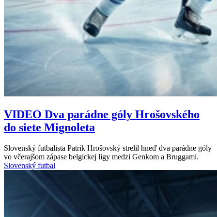
VIDEO
Dva parádne góly Hrošovského
do siete Mignoleta
Slovenský futbalista Patrik Hrošovský strelil hneď dva parádne góly
vo včerajšom zápase belgickej ligy medzi Genkom a Bruggami.
Slovenský futbal