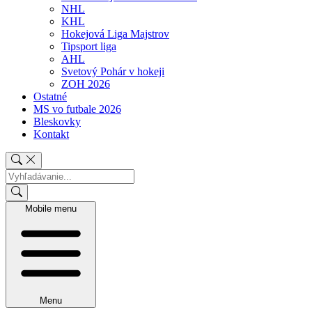
NHL
KHL
Hokejová Liga Majstrov
Tipsport liga
AHL
Svetový Pohár v hokeji
ZOH 2026
Ostatné
MS vo futbale 2026
Bleskovky
Kontakt
Mobile menu
Menu