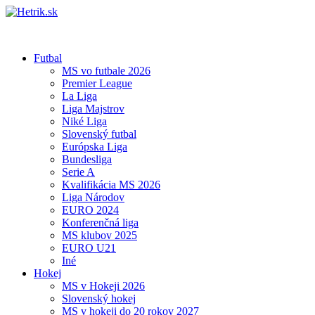
Futbal
MS vo futbale 2026
Premier League
La Liga
Liga Majstrov
Niké Liga
Slovenský futbal
Európska Liga
Bundesliga
Serie A
Kvalifikácia MS 2026
Liga Národov
EURO 2024
Konferenčná liga
MS klubov 2025
EURO U21
Iné
Hokej
MS v Hokeji 2026
Slovenský hokej
MS v hokeji do 20 rokov 2027