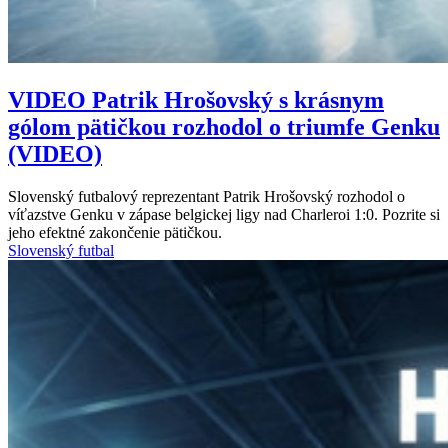
VIDEO
Patrik Hrošovský s krásnym
gólom pätičkou rozhodol o triumfe Genku
(VIDEO)
Slovenský futbalový reprezentant Patrik Hrošovský rozhodol o
víťazstve Genku v zápase belgickej ligy nad Charleroi 1:0. Pozrite si
jeho efektné zakončenie pätičkou.
Slovenský futbal