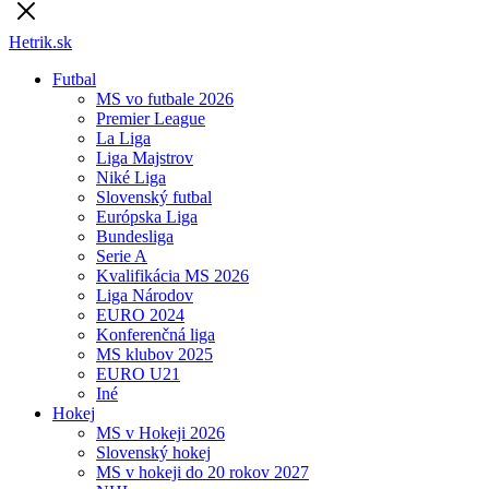
Hetrik.sk
Futbal
MS vo futbale 2026
Premier League
La Liga
Liga Majstrov
Niké Liga
Slovenský futbal
Európska Liga
Bundesliga
Serie A
Kvalifikácia MS 2026
Liga Národov
EURO 2024
Konferenčná liga
MS klubov 2025
EURO U21
Iné
Hokej
MS v Hokeji 2026
Slovenský hokej
MS v hokeji do 20 rokov 2027