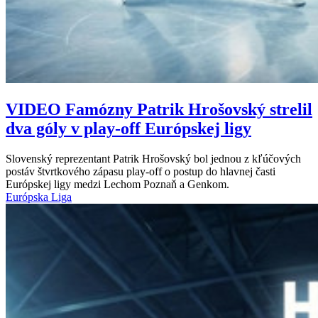
VIDEO
Famózny Patrik Hrošovský strelil
dva góly v play-off Európskej ligy
Slovenský reprezentant Patrik Hrošovský bol jednou z kľúčových
postáv štvrtkového zápasu play-off o postup do hlavnej časti
Európskej ligy medzi Lechom Poznaň a Genkom.
Európska Liga