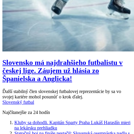
Slovensko má najdrahšieho futbalistu v
českej lige. Záujem už hlásia zo
Španielska a Anglicka!
Ďalší stabilný člen slovenskej futbalovej reprezentácie by sa vo
svojej kariére mohol posunúť o krok ďalej.
Slovenský futbal
Najčítanejšie za 24 hodín
Kluby sa dohodli. Kapitán Sparty Praha Lukáš Haraslín mieri
na lekársku prehliadku
Statočný boj na finále nestačil: Slovenská osemnástka padla s