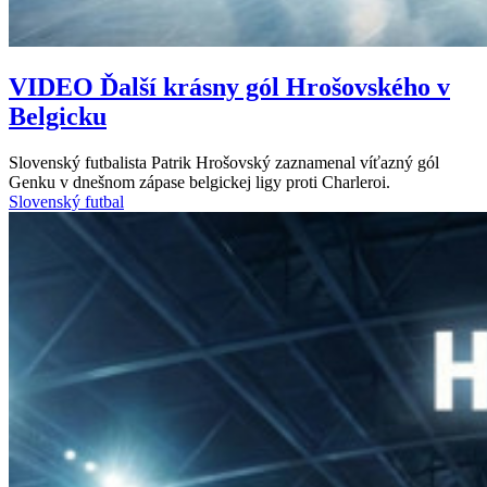
VIDEO
Ďalší krásny gól Hrošovského v
Belgicku
Slovenský futbalista Patrik Hrošovský zaznamenal víťazný gól
Genku v dnešnom zápase belgickej ligy proti Charleroi.
Slovenský futbal