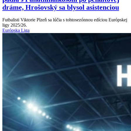
dráme, Hrošovský sa blysol asistenciou
Futbalisti Viktorie Plzeň sa lúčia s tohtosezónnou edíciou Európskej
ligy 2025/26.
Európska Liga