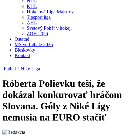
NHL
KHL
Hokejová Liga Majstrov
Tipsport liga
AHL
Svetový Pohár v hokeji
ZOH 2026
Ostatné
MS vo futbale 2026
Bleskovky
Kontakt
Futbal
/
Niké Liga
Róberta Polievku teší, že
dokázal konkurovať hráčom
Slovana. Góly z Niké Ligy
nemusia na EURO stačiť