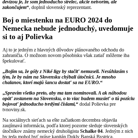
devízou je, že som jednoducho strelec, akcie netvorím, ale
zakončujem
, doplnil slovenský reprezentant.
Boj o miestenku na EURO 2024 do
Nemecka nebude jednoduchý, uvedomuje
si to aj Polievka
Aj to je jedným z hlavných dôvodov plánovaného odchodu do
zahraničia. O možnom novom pôsobisku však zatiaľ môžeme iba
špekulovať.
Bojím sa, že góly z Niké ligy by stačiť nemuseli. Nesúhlasím s
tým, že by nám na Slovensku chýbali útočníci. Je mnoho
chalanov, ktorí majú šancu dostať sa na EURO.
Spravím všetko preto, aby ma tam nominovali. A ak náhodou
opäť zostanem na Slovensku, o to viac budem musieť o tú pozíciu
bojovať jednoducho tvrdými číslami,
dodal Polievka pre
tvnoviny.sk.
Na sociálnych sieťach sa ešte začiatkom decembra objavila
zaujímavá informácia, podľa ktorej pozorne sleduje slovenských
útočníkov známy nemecký druholigista
Schalke 04
. Jedným z nich
by teda mohol byť práve kapitán Dukly Banská Bystrica.