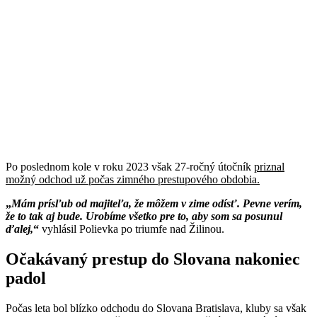
Po poslednom kole v roku 2023 však 27-ročný útočník
priznal
možný odchod už počas zimného prestupového obdobia.
Mám prísľub od majiteľa, že môžem v zime odísť. Pevne verím,
že to tak aj bude. Urobíme všetko pre to, aby som sa posunul
ďalej,
vyhlásil Polievka po triumfe nad Žilinou.
Očakávaný prestup do Slovana nakoniec
padol
Počas leta bol blízko odchodu do Slovana Bratislava, kluby sa však