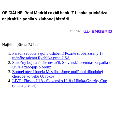
OFICIÁLNE: Real Madrid rozbil bank. Z Lipska prichádza
najdrahšia posila v klubovej histórii
Najčítanejšie za 24 hodín
Parádna robota a gól v oslabení! Pozrite si oba zásahy 17-
ročného talentu Rychlíka proti USA
Statočný boj na finále nestačil: Slovenská osemnástka padla s
USA a zabojuje o bronz
Zomrel otec Lionela Messiho. Jorge podľahol dlhodobej
chorobe vo veku 68 rokov
LIVE: Fínsko U18 - Slovensko U18 / Hlinka-Gretzky Cup
(online prenos)