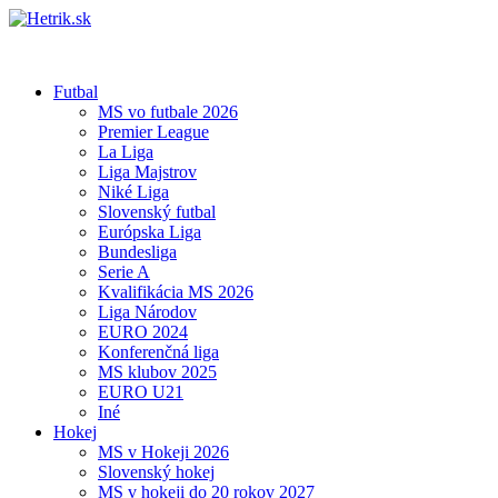
Futbal
MS vo futbale 2026
Premier League
La Liga
Liga Majstrov
Niké Liga
Slovenský futbal
Európska Liga
Bundesliga
Serie A
Kvalifikácia MS 2026
Liga Národov
EURO 2024
Konferenčná liga
MS klubov 2025
EURO U21
Iné
Hokej
MS v Hokeji 2026
Slovenský hokej
MS v hokeji do 20 rokov 2027