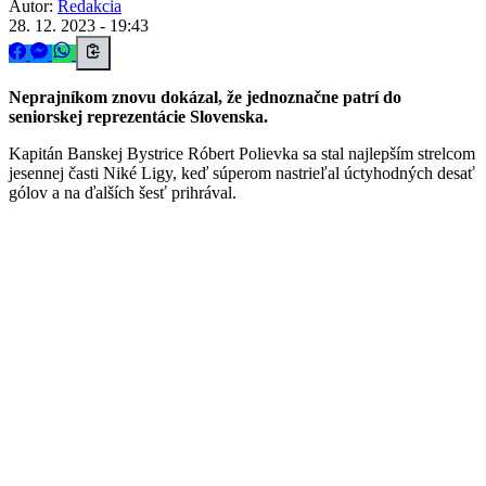
Autor:
Redakcia
28. 12. 2023 - 19:43
Neprajníkom znovu dokázal, že jednoznačne patrí do
seniorskej reprezentácie Slovenska.
Kapitán Banskej Bystrice Róbert Polievka sa stal najlepším strelcom
jesennej časti Niké Ligy, keď súperom nastrieľal úctyhodných desať
gólov a na ďalších šesť prihrával.