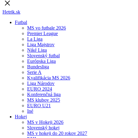
Hetrik.sk
Futbal
MS vo futbale 2026
Premier League
La Liga
Liga Majstrov
Niké Liga
Slovenský futbal
Európska Liga
Bundesliga
Serie A
Kvalifikácia MS 2026
Liga Národov
EURO 2024
Konferenčná liga
MS klubov 2025
EURO U21
Iné
Hokej
MS v Hokeji 2026
Slovenský hokej
MS v hokeji do 20 rokov 2027