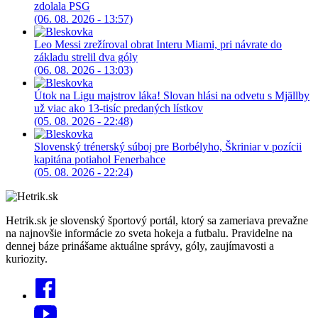
zdolala PSG
(06. 08. 2026 - 13:57)
Leo Messi zrežíroval obrat Interu Miami, pri návrate do
základu strelil dva góly
(06. 08. 2026 - 13:03)
Útok na Ligu majstrov láka! Slovan hlási na odvetu s Mjällby
už viac ako 13-tisíc predaných lístkov
(05. 08. 2026 - 22:48)
Slovenský trénerský súboj pre Borbélyho, Škriniar v pozícii
kapitána potiahol Fenerbahce
(05. 08. 2026 - 22:24)
Hetrik.sk je slovenský športový portál, ktorý sa zameriava prevažne
na najnovšie informácie zo sveta hokeja a futbalu. Pravidelne na
dennej báze prinášame aktuálne správy, góly, zaujímavosti a
kuriozity.