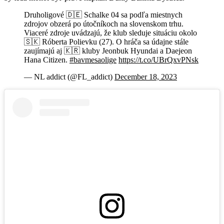
Druholigové 🇩🇪 Schalke 04 sa podľa miestnych
zdrojov obzerá po útočníkoch na slovenskom trhu.
Viaceré zdroje uvádzajú, že klub sleduje situáciu okolo
🇸🇰 Róberta Polievku (27). O hráča sa údajne stále
zaujímajú aj 🇰🇷 kluby Jeonbuk Hyundai a Daejeon
Hana Citizen.
#bavmesaolige
https://t.co/UBrQxvPNsk
— NL addict (@FL_addict)
December 18, 2023