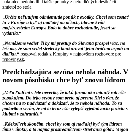
nakoniec nedohodli. Dalšie ponuky z netradičných destinácií
zmietol zo stola.
Určite neľutujem odmietnutie ponúk z exotiky. Chcel som zostať
tu v Európe a byť aj naďalej na očiach, hlavne kvôli
majstrovstvám Európy. Bolo to dobré rozhodnutie, jeseň sa
vydarila.
Nemôžeme vedieť či by mi prestup do Slovana prospel viac, no
teší ma, že som vedel strelecky konkurovať jeho hráčom aspoň na
diaľku,
reagoval rodák z Krupiny v najnovšom rozhovore pre
tvnoviny.sk
.
Predchádzajúca sezóna nebola náhoda. V
novom pôsobisku chce byť znovu lídrom
Veľa ľudí mi v lete neverilo, že takú formu ako minulý rok ešte
zopakujem. Do tejto sezóny som preto aj presne išiel s tým, že
chcem na to nadviazať a dokázať, že to nebola náhoda. To sa
podarilo a verím, že mi to teraz ešte vylepší vyjednávaciu pozíciu s
klubmi v zahraničí.
Kdekoľvek skončím, chcel by som aj naďalej byť tým lídrom
tímu v útoku, a to najmä prostredníctvom strieľania gólov. Mojou