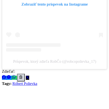
Zobraziť tento príspevok na Instagrame
Príspevok, ktorý zdieľa RobČo (@robcopolievka_17)
Zdieľať:
Tagy:
Róbert Polievka