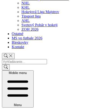
NHL
KHL
Hokejová Liga Majstrov
Tipsport liga
AHL
Svetový Pohár v hokeji
ZOH 2026
Ostatné
MS vo futbale 2026
Bleskovky
Kontakt
Mobile menu
Menu