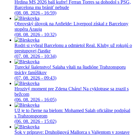
Hrdina MS 2026 balí kufre! Ferran Torres sa dohodol s PSG,
Barcelona mu brániť nebude
(08. 08. 2026 - 16:59)
Obrovský úlovok na Anfielde: Liverpool získal z Barcelony
stopéra Arauja
(08. 08. 2026 - 10:32)
Rodri si vybral Barcelonu a odmietol Real. Kluby už rokujú o
prestupovej čiastke
(07. 08. 2026 - 10:34)
Turecké šialenstvo! Salaha vítali na štadióne Trabzonsporu
tisícky fanúšikov
(07. 08. 2026 - 09:43)
Hrozivý moment pre Zdena Cháru! Na cyklotrase sa zrazil s
bežcom
(06. 08. 2026 - 16:05)
Už je to čierne na bielom: Mohamed Salah oficiálne podpísal
s Trabzonsporom
(06. 08. 2026 - 15:02)
Šok v príprave: Druholigová Mallorca s Valjentom v zostave