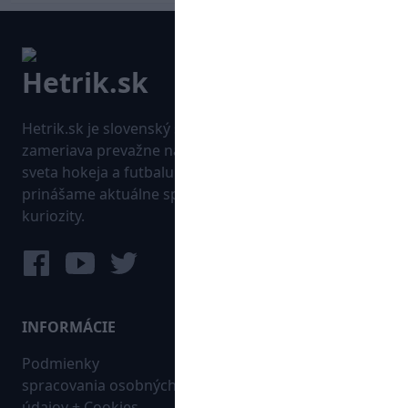
Hetrik.sk je slovenský športový portál, ktorý sa
zameriava prevažne na najnovšie informácie zo
sveta hokeja a futbalu. Pravidelne na dennej báze
prinášame aktuálne správy, góly, zaujímavosti a
kuriozity.
INFORMÁCIE
MAPA WEBU:
Podmienky
Futbal
spracovania osobných
Hokej
údajov + Cookies