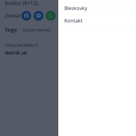
bodov (9+12).
Bleskovky
Zdieľať:
Kontakt
Tagy:
Šimon Nemec
ZDROJ INFORMÁCIÍ:
Hetrik.sk