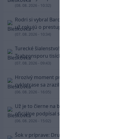
(08. 08. 2026 - 10:32)
Rodri si vybral Barcelonu a odmietol Real. Kluby
už rokujú o prestupovej čiastke
(07. 08. 2026 - 10:34)
Turecké šialenstvo! Salaha vítali na štadióne
Trabzonsporu tisícky fanúšikov
(07. 08. 2026 - 09:43)
Hrozivý moment pre Zdena Cháru! Na
cyklotrase sa zrazil s bežcom
(06. 08. 2026 - 16:05)
Už je to čierne na bielom: Mohamed Salah
oficiálne podpísal s Trabzonsporom
(06. 08. 2026 - 15:02)
Šok v príprave: Druholigová Mallorca s