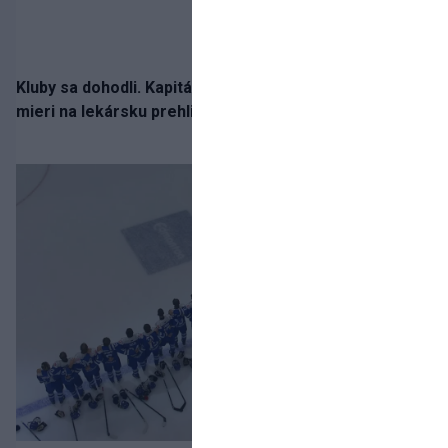
Kluby sa dohodli. Kapitán Sparty Praha Lukáš Haraslín
mieri na lekársku prehliadku