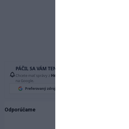
PÁČIL SA VÁM TENTO ČLÁNOK?
Chcete mať správy z
Hetrik.sk
vždy ako prví? Pridajte si nás
na Google.
Preferovaný zdroj
Google News
Odporúčame