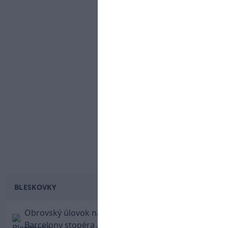
BLESKOVKY
Obrovský úlovok na Anfielde: Liverpool získal z
Barcelony stopéra Arauja