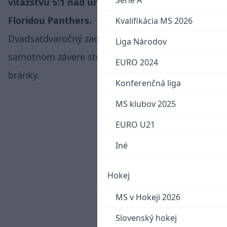
Serie A
víťazstvu 5:1 nad úradujúcim šampiónom
Floridou Panthers.
Kvalifikácia MS 2026
Dvadsaťdvaročný zadák pečatil triumf "diablov" v
Liga Národov
samotnom závere stretnutia gólom do prázdnej
EURO 2024
bránky.
Konferenčná liga
MS klubov 2025
EURO U21
Iné
Hokej
MS v Hokeji 2026
Slovenský hokej