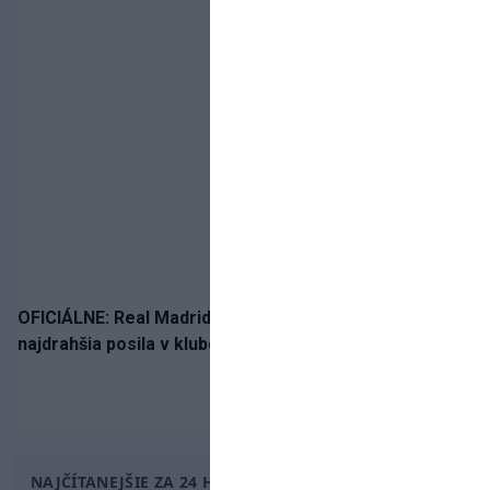
OFICIÁLNE: Real Madrid rozbil bank. Z Lipska prichádza
najdrahšia posila v klubovej histórii
NAJČÍTANEJŠIE ZA 24 HODÍN