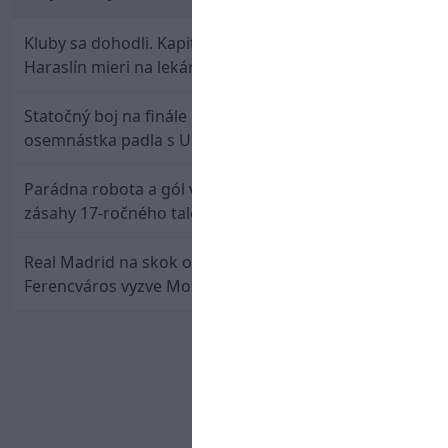
Kluby sa dohodli. Kapitán Sparty Praha Lukáš
Haraslín mieri na lekársku prehliadku
Statočný boj na finále nestačil: Slovenská
osemnástka padla s USA a zabojuje o bronz
Parádna robota a gól v oslabení! Pozrite si oba
zásahy 17-ročného talentu Rychlíka proti USA
Real Madrid na skok od Slovenska: Borbélyho
Ferencváros vyzve Mourinhove hviezdy