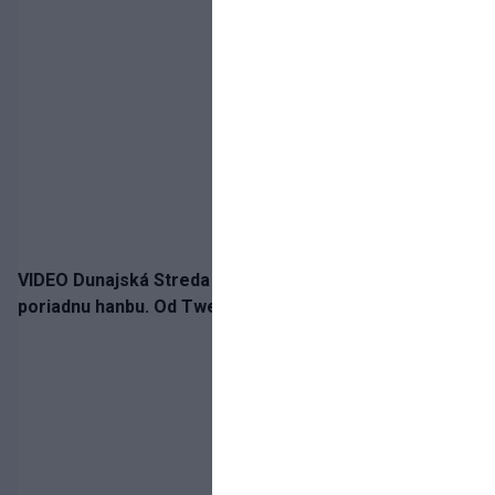
VIDEO Dunajská Streda si narobila v Holandsku
poriadnu hanbu. Od Twente inkasovala poltucet