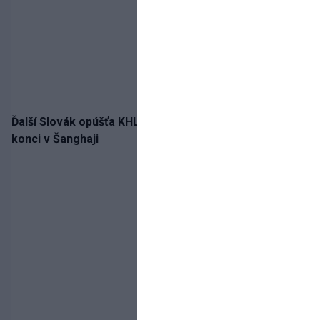
Ďalší Slovák opúšťa KHL. Patrik Rybár sa dohodol na
konci v Šanghaji