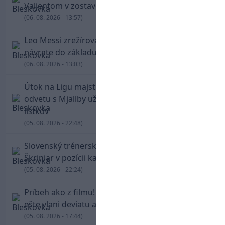
Valjentom v zostave zdolala PSG
(06. 08. 2026 - 13:57)
Leo Messi zrežíroval obrat Interu Miami, pri
návrate do základu strelil dva góly
(06. 08. 2026 - 13:03)
Útok na Ligu majstrov láka! Slovan hlási na
odvetu s Mjällby už viac ako 13-tisíc predaných
lístkov
(05. 08. 2026 - 22:48)
Slovenský trénerský súboj pre Borbélyho,
Škriniar v pozícii kapitána potiahol Fenerbahce
(05. 08. 2026 - 22:24)
Príbeh ako z filmu! Hrdina Slovana Kianga hral
ešte vlani deviatu anglickú ligu
(05. 08. 2026 - 17:44)