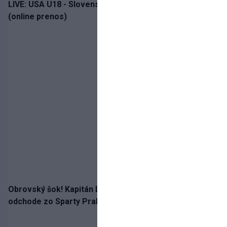
LIVE: USA U18 - Slovensko U18 / Hlinka-Gretzky Cup
(online prenos)
Obrovský šok! Kapitán Lukáš Haraslín je údajne na
odchode zo Sparty Praha