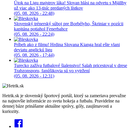
Útok na Ligu majstrov láka! Slovan hlási na odvetu s Mjällby
už viac ako 13-tisíc predaných lístkov
(05. 08. 2026 - 22:48)
Slovenský trénerský súboj pre Borbélyho, Škriniar v pozícii
kapitána potiahol Fenerbahce
(05. 08. 2026 - 22:24)
Príbeh ako z filmu! Hrdina Slovana Kianga hral ešte vlani
deviatu anglickú ligu
(05. 08. 2026 - 17:44)
Turecko zažíva futbalové šialenstvo! Salah pricestoval v drese
Trabzonsporu, fanúšikovia sú vo vytržení
(05. 08. 2026 - 12:31)
Hetrik.sk je slovenský športový portál, ktorý sa zameriava prevažne
na najnovšie informácie zo sveta hokeja a futbalu. Pravidelne na
dennej báze prinášame aktuálne správy, góly, zaujímavosti a
kuriozity.