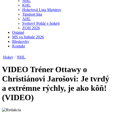
NHL
KHL
Hokejová Liga Majstrov
Tipsport liga
AHL
Svetový Pohár v hokeji
ZOH 2026
Ostatné
MS vo futbale 2026
Bleskovky
Kontakt
Hokej
/
NHL
VIDEO
Tréner Ottawy o
Christiánovi Jarošovi: Je tvrdý
a extrémne rýchly, je ako kôň!
(VIDEO)