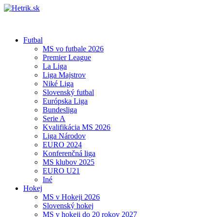
Futbal
MS vo futbale 2026
Premier League
La Liga
Liga Majstrov
Niké Liga
Slovenský futbal
Európska Liga
Bundesliga
Serie A
Kvalifikácia MS 2026
Liga Národov
EURO 2024
Konferenčná liga
MS klubov 2025
EURO U21
Iné
Hokej
MS v Hokeji 2026
Slovenský hokej
MS v hokeji do 20 rokov 2027