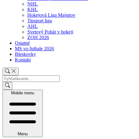
NHL
KHL
Hokejová Liga Majstrov
Tipsport liga
AHL
Svetový Pohár v hokeji
ZOH 2026
Ostatné
MS vo futbale 2026
Bleskovky
Kontakt
Mobile menu
Menu