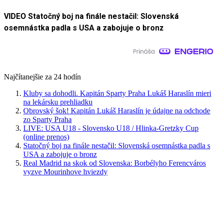
VIDEO Statočný boj na finále nestačil: Slovenská
osemnástka padla s USA a zabojuje o bronz
Najčítanejšie za 24 hodín
Kluby sa dohodli. Kapitán Sparty Praha Lukáš Haraslín mieri
na lekársku prehliadku
Obrovský šok! Kapitán Lukáš Haraslín je údajne na odchode
zo Sparty Praha
LIVE: USA U18 - Slovensko U18 / Hlinka-Gretzky Cup
(online prenos)
Statočný boj na finále nestačil: Slovenská osemnástka padla s
USA a zabojuje o bronz
Real Madrid na skok od Slovenska: Borbélyho Ferencváros
vyzve Mourinhove hviezdy