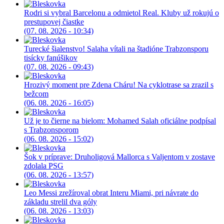
Rodri si vybral Barcelonu a odmietol Real. Kluby už rokujú o
prestupovej čiastke
(07. 08. 2026 - 10:34)
Turecké šialenstvo! Salaha vítali na štadióne Trabzonsporu
tisícky fanúšikov
(07. 08. 2026 - 09:43)
Hrozivý moment pre Zdena Cháru! Na cyklotrase sa zrazil s
bežcom
(06. 08. 2026 - 16:05)
Už je to čierne na bielom: Mohamed Salah oficiálne podpísal
s Trabzonsporom
(06. 08. 2026 - 15:02)
Šok v príprave: Druholigová Mallorca s Valjentom v zostave
zdolala PSG
(06. 08. 2026 - 13:57)
Leo Messi zrežíroval obrat Interu Miami, pri návrate do
základu strelil dva góly
(06. 08. 2026 - 13:03)