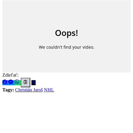
Zdieľať:
Tagy:
Christián Jaroš
NHL