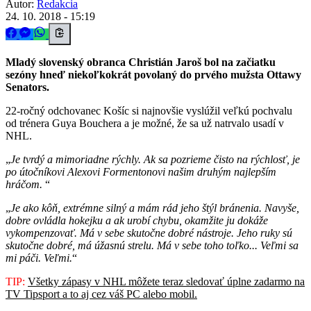
Autor:
Redakcia
24. 10. 2018 - 15:19
Mladý slovenský obranca Christián Jaroš bol na začiatku
sezóny hneď niekoľkokrát povolaný do prvého mužsta Ottawy
Senators.
22-ročný odchovanec Košíc si najnovšie vyslúžil veľkú pochvalu
od trénera Guya Bouchera a je možné, že sa už natrvalo usadí v
NHL.
Je tvrdý a mimoriadne rýchly. Ak sa pozrieme čisto na rýchlosť, je
po útočníkovi Alexovi Formentonovi našim druhým najlepším
hráčom.
Je ako kôň, extrémne silný a mám rád jeho štýl bránenia. Navyše,
dobre ovládla hokejku a ak urobí chybu, okamžite ju dokáže
vykompenzovať. Má v sebe skutočne dobré nástroje. Jeho ruky sú
skutočne dobré, má úžasnú strelu. Má v sebe toho toľko... Veľmi sa
mi páči. Veľmi.
TIP:
Všetky zápasy v NHL môžete teraz sledovať úplne zadarmo na
TV Tipsport a to aj cez váš PC alebo mobil.