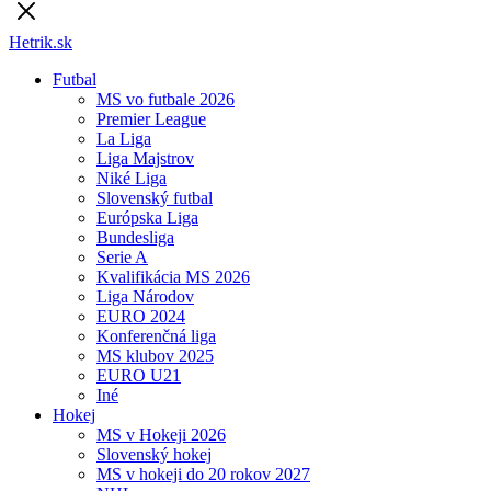
Hetrik.sk
Futbal
MS vo futbale 2026
Premier League
La Liga
Liga Majstrov
Niké Liga
Slovenský futbal
Európska Liga
Bundesliga
Serie A
Kvalifikácia MS 2026
Liga Národov
EURO 2024
Konferenčná liga
MS klubov 2025
EURO U21
Iné
Hokej
MS v Hokeji 2026
Slovenský hokej
MS v hokeji do 20 rokov 2027