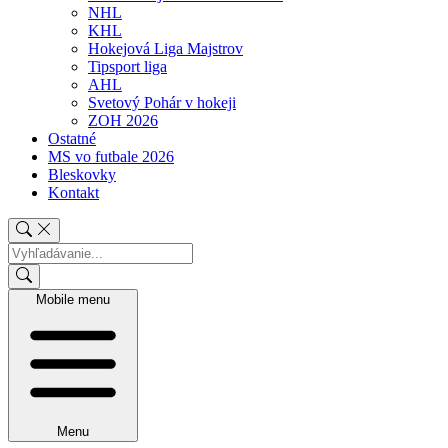
NHL
KHL
Hokejová Liga Majstrov
Tipsport liga
AHL
Svetový Pohár v hokeji
ZOH 2026
Ostatné
MS vo futbale 2026
Bleskovky
Kontakt
Mobile menu
Menu