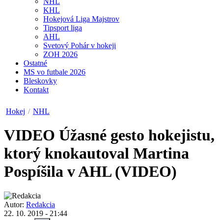
NHL
KHL
Hokejová Liga Majstrov
Tipsport liga
AHL
Svetový Pohár v hokeji
ZOH 2026
Ostatné
MS vo futbale 2026
Bleskovky
Kontakt
Hokej
/
NHL
VIDEO
Úžasné gesto hokejistu,
ktorý knokautoval Martina
Pospíšila v AHL (VIDEO)
Autor:
Redakcia
22. 10. 2019 - 21:44