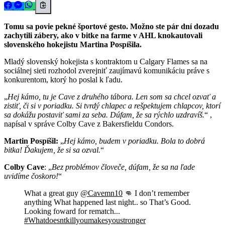
Tomu sa povie pekné športové gesto. Možno ste pár dní dozadu
zachytili zábery, ako v bitke na farme v AHL knokautovali
slovenského hokejistu Martina Pospíšila.
Mladý slovenský hokejista s kontraktom u Calgary Flames sa na
sociálnej sieti rozhodol zverejniť zaujímavú komunikáciu práve s
konkurentom, ktorý ho poslal k ľadu.
Hej kámo, tu je Cave z druhého tábora. Len som sa chcel ozvať a
zistiť, či si v poriadku. Si tvrdý chlapec a rešpektujem chlapcov, ktorí
sa dokážu postaviť sami za seba. Dúfam, že sa rýchlo uzdravíš.
,
napísal v správe Colby Cave z Bakersfieldu Condors.
Martin Pospíšil:
Hej kámo, budem v poriadku. Bola to dobrá
bitka! Ďakujem, že si sa ozval.
Colby Cave
:
Bez problémov človeče, dúfam, že sa na ľade
uvidíme čoskoro!
What a great guy
@Cavemn10
👊 I don’t remember
anything What happened last night.. so That’s Good.
Looking foward for rematch...
#Whatdoesntkillyoumakesyoustronger