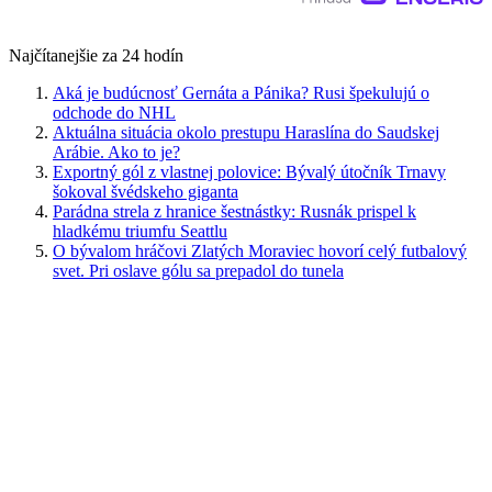
Najčítanejšie za 24 hodín
Aká je budúcnosť Gernáta a Pánika? Rusi špekulujú o
odchode do NHL
Aktuálna situácia okolo prestupu Haraslína do Saudskej
Arábie. Ako to je?
Exportný gól z vlastnej polovice: Bývalý útočník Trnavy
šokoval švédskeho giganta
Parádna strela z hranice šestnástky: Rusnák prispel k
hladkému triumfu Seattlu
O bývalom hráčovi Zlatých Moraviec hovorí celý futbalový
svet. Pri oslave gólu sa prepadol do tunela