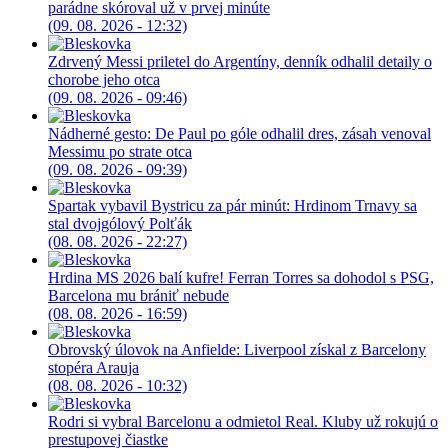
parádne skóroval už v prvej minúte
(09. 08. 2026 - 12:32)
Zdrvený Messi priletel do Argentíny, denník odhalil detaily o
chorobe jeho otca
(09. 08. 2026 - 09:46)
Nádherné gesto: De Paul po góle odhalil dres, zásah venoval
Messimu po strate otca
(09. 08. 2026 - 09:39)
Spartak vybavil Bystricu za pár minút: Hrdinom Trnavy sa
stal dvojgólový Polťák
(08. 08. 2026 - 22:27)
Hrdina MS 2026 balí kufre! Ferran Torres sa dohodol s PSG,
Barcelona mu brániť nebude
(08. 08. 2026 - 16:59)
Obrovský úlovok na Anfielde: Liverpool získal z Barcelony
stopéra Arauja
(08. 08. 2026 - 10:32)
Rodri si vybral Barcelonu a odmietol Real. Kluby už rokujú o
prestupovej čiastke