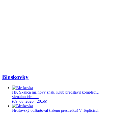
Bleskovky
HK Skalica má nový znak. Klub predstavil kompletnú
vizuálnu identitu
(09. 08. 2026 - 20:56)
Hrošovský odštartoval šialenú prestrelku! V Tepliciach