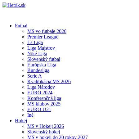
Futbal
MS vo futbale 2026
Premier League
La Liga
Liga Majstrov
Niké Liga
Slovenský futbal
Európska Liga
Bundesliga
Serie A
Kvalifikácia MS 2026
Liga Národov
EURO 2024
Konferenčná liga
MS klubov 2025
EURO U21
Iné
Hokej
MS v Hokeji 2026
Slovenský hokej
MS v hokeji do 20 rokov 2027