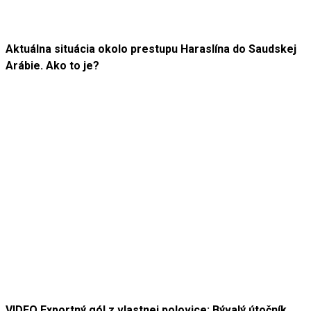
Aktuálna situácia okolo prestupu Haraslína do Saudskej
Arábie. Ako to je?
VIDEO Exportný gól z vlastnej polovice: Bývalý útočník