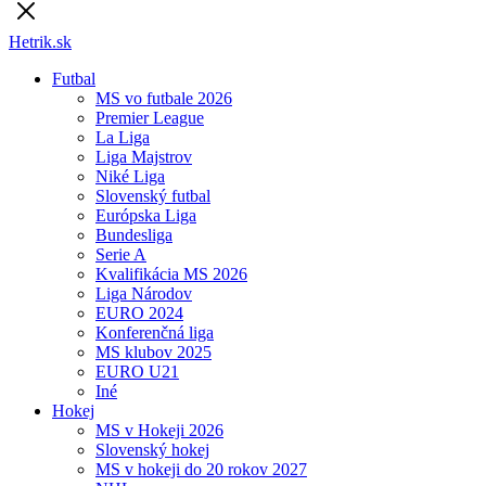
Hetrik.sk
Futbal
MS vo futbale 2026
Premier League
La Liga
Liga Majstrov
Niké Liga
Slovenský futbal
Európska Liga
Bundesliga
Serie A
Kvalifikácia MS 2026
Liga Národov
EURO 2024
Konferenčná liga
MS klubov 2025
EURO U21
Iné
Hokej
MS v Hokeji 2026
Slovenský hokej
MS v hokeji do 20 rokov 2027