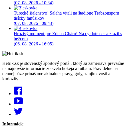
(07. 08. 2026 - 10:34)
Turecké šialenstvo! Salaha vítali na štadióne Trabzonsporu
tisícky fanúšikov
(07. 08. 2026 - 09:43)
Hrozivý moment pre Zdena Cháru! Na cyklotrase sa zrazil s
bežcom
(06. 08. 2026 - 16:05)
Hetrik.sk je slovenský športový portál, ktorý sa zameriava prevažne
na najnovšie informácie zo sveta hokeja a futbalu. Pravidelne na
dennej báze prinášame aktuálne správy, góly, zaujímavosti a
kuriozity.
Informácie