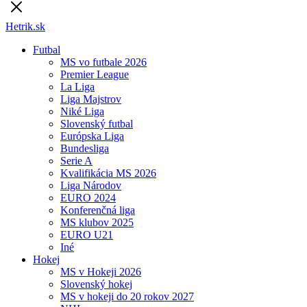
Hetrik.sk
Futbal
MS vo futbale 2026
Premier League
La Liga
Liga Majstrov
Niké Liga
Slovenský futbal
Európska Liga
Bundesliga
Serie A
Kvalifikácia MS 2026
Liga Národov
EURO 2024
Konferenčná liga
MS klubov 2025
EURO U21
Iné
Hokej
MS v Hokeji 2026
Slovenský hokej
MS v hokeji do 20 rokov 2027