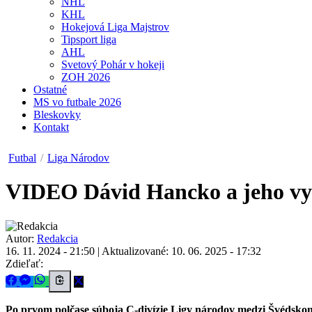
NHL
KHL
Hokejová Liga Majstrov
Tipsport liga
AHL
Svetový Pohár v hokeji
ZOH 2026
Ostatné
MS vo futbale 2026
Bleskovky
Kontakt
Futbal
/
Liga Národov
VIDEO
Dávid Hancko a jeho vyr
Autor:
Redakcia
16. 11. 2024 - 21:50
|
Aktualizované: 10. 06. 2025 - 17:32
Zdieľať:
Po prvom polčase súboja C-divízie Ligy národov medzi Švédskom