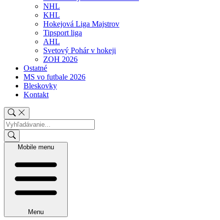
NHL
KHL
Hokejová Liga Majstrov
Tipsport liga
AHL
Svetový Pohár v hokeji
ZOH 2026
Ostatné
MS vo futbale 2026
Bleskovky
Kontakt
Mobile menu
Menu