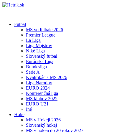
Futbal
MS vo futbale 2026
Premier League
La Liga
Liga Majstrov
Niké Liga
Slovenský futbal
Európska Liga
Bundesliga
Serie A
Kvalifikácia MS 2026
Liga Národov
EURO 2024
Konferenčná liga
MS klubov 2025
EURO U21
Iné
Hokej
MS v Hokeji 2026
Slovenský hokej
MS v hokeji do 20 rokov 2027