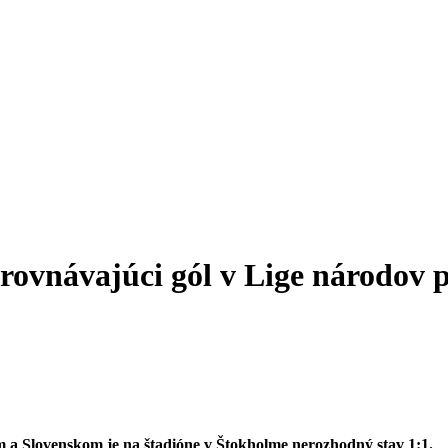
ovnávajúci gól v Lige národov p
 a Slovenskom je na štadióne v Štokholme nerozhodný stav 1:1.