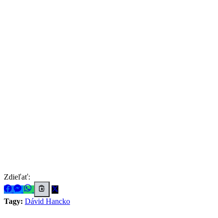
Zdieľať:
Tagy:
Dávid Hancko