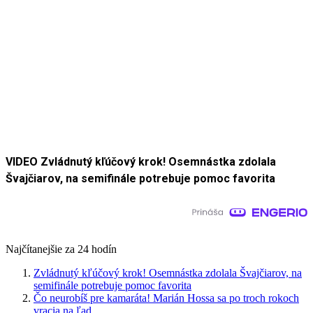
VIDEO Zvládnutý kľúčový krok! Osemnástka zdolala
Švajčiarov, na semifinále potrebuje pomoc favorita
Najčítanejšie za 24 hodín
Zvládnutý kľúčový krok! Osemnástka zdolala Švajčiarov, na
semifinále potrebuje pomoc favorita
Čo neurobíš pre kamaráta! Marián Hossa sa po troch rokoch
vracia na ľad