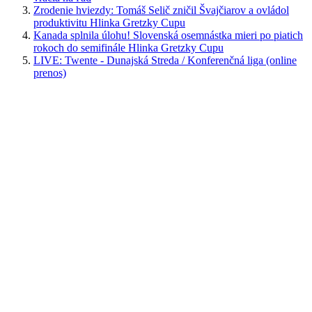
Zrodenie hviezdy: Tomáš Selič zničil Švajčiarov a ovládol
produktivitu Hlinka Gretzky Cupu
Kanada splnila úlohu! Slovenská osemnástka mieri po piatich
rokoch do semifinále Hlinka Gretzky Cupu
LIVE: Twente - Dunajská Streda / Konferenčná liga (online
prenos)