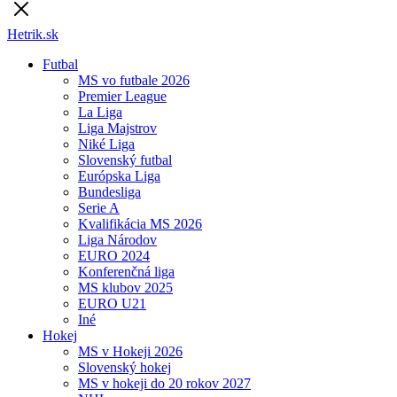
Hetrik.sk
Futbal
MS vo futbale 2026
Premier League
La Liga
Liga Majstrov
Niké Liga
Slovenský futbal
Európska Liga
Bundesliga
Serie A
Kvalifikácia MS 2026
Liga Národov
EURO 2024
Konferenčná liga
MS klubov 2025
EURO U21
Iné
Hokej
MS v Hokeji 2026
Slovenský hokej
MS v hokeji do 20 rokov 2027