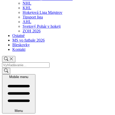
NHL
KHL
Hokejová Liga Majstrov
Tipsport liga
AHL
Svetový Pohár v hokeji
ZOH 2026
Ostatné
MS vo futbale 2026
Bleskovky
Kontakt
Mobile menu
Menu