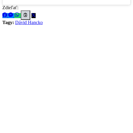
Zdieľať:
Tagy:
Dávid Hancko