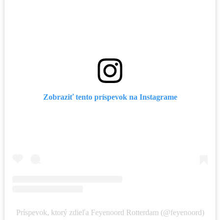
Zobraziť tento príspevok na Instagrame
Príspevok, ktorý zdieľa Feyenoord Rotterdam (@feyenoord)