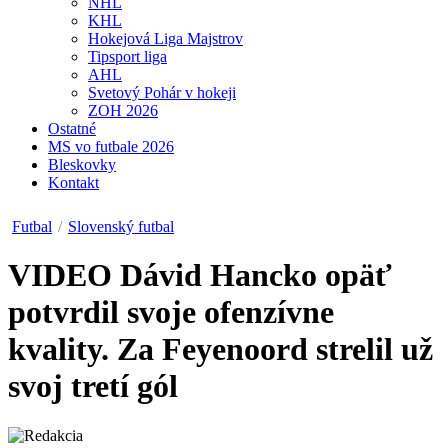
NHL
KHL
Hokejová Liga Majstrov
Tipsport liga
AHL
Svetový Pohár v hokeji
ZOH 2026
Ostatné
MS vo futbale 2026
Bleskovky
Kontakt
Futbal
/
Slovenský futbal
VIDEO
Dávid Hancko opäť
potvrdil svoje ofenzívne
kvality. Za Feyenoord strelil už
svoj tretí gól