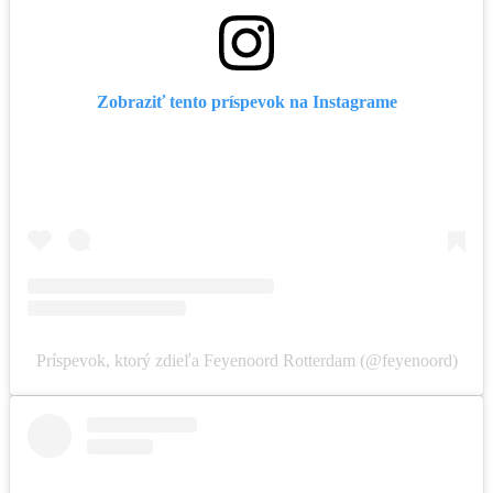
Zobraziť tento príspevok na Instagrame
Príspevok, ktorý zdieľa Feyenoord Rotterdam (@feyenoord)