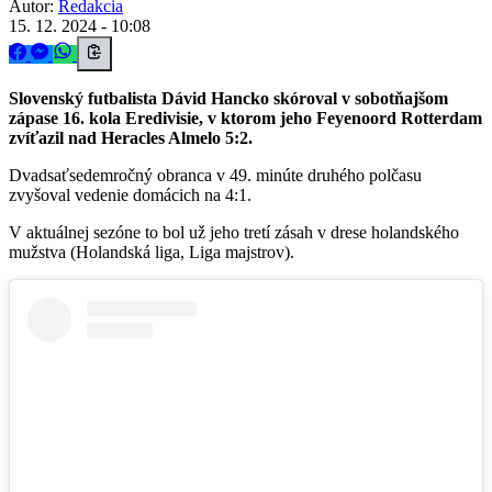
Autor:
Redakcia
15. 12. 2024 - 10:08
Slovenský futbalista Dávid Hancko skóroval v sobotňajšom
zápase 16. kola Eredivisie, v ktorom jeho Feyenoord Rotterdam
zvíťazil nad Heracles Almelo 5:2.
Dvadsaťsedemročný obranca v 49. minúte druhého polčasu
zvyšoval vedenie domácich na 4:1.
V aktuálnej sezóne to bol už jeho tretí zásah v drese holandského
mužstva (Holandská liga, Liga majstrov).