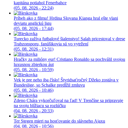
kapitána potiahol Fenerbahce
(05. 08. 2026 - 22:24)
Príbeh ako z filmu! Hrdina Slovana Kianga hral ešte vlani
deviatu anglickú ligu
(05. 08. 2026 - 17:44)
Turecko zažíva futbalové šialenstvo! Salah pricestoval v drese
Trabzonsporu, fanúšikovia sú vo vytržení
(05. 08. 2026 - 12:31)
Hračky za milióny eur! Cristiano Ronaldo sa pochválil svojou
luxusnou zbierkou áut
(05. 08. 2026 - 10:59)
Vek je pre neho iba číslo! Štyridsaťročný Džeko zostáva v
Bundeslige, so Schalke predĺžil zmluvu
(05. 08. 2026 - 10:46)
Zdeno Chára vykorčuľoval na ľad! V Trenčíne sa pripravuje
na svoju blížiacu sa rozlúčku
(04. 08. 2026 - 20:33)
Ter Stegen mieri na hosťovanie do slávneho Ajaxu
(04. 08. 2026 - 10:56)