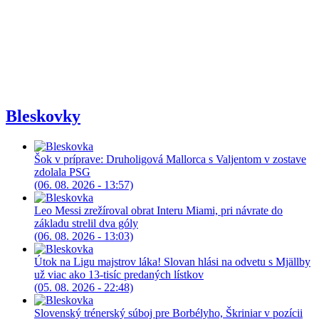
Bleskovky
Šok v príprave: Druholigová Mallorca s Valjentom v zostave
zdolala PSG
(06. 08. 2026 - 13:57)
Leo Messi zrežíroval obrat Interu Miami, pri návrate do
základu strelil dva góly
(06. 08. 2026 - 13:03)
Útok na Ligu majstrov láka! Slovan hlási na odvetu s Mjällby
už viac ako 13-tisíc predaných lístkov
(05. 08. 2026 - 22:48)
Slovenský trénerský súboj pre Borbélyho, Škriniar v pozícii