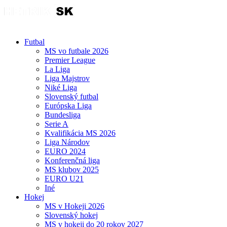
Futbal
MS vo futbale 2026
Premier League
La Liga
Liga Majstrov
Niké Liga
Slovenský futbal
Európska Liga
Bundesliga
Serie A
Kvalifikácia MS 2026
Liga Národov
EURO 2024
Konferenčná liga
MS klubov 2025
EURO U21
Iné
Hokej
MS v Hokeji 2026
Slovenský hokej
MS v hokeji do 20 rokov 2027