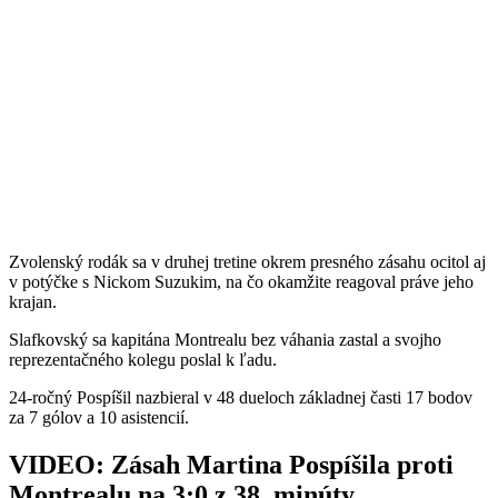
Zvolenský rodák sa v druhej tretine okrem presného zásahu ocitol aj
v potýčke s Nickom Suzukim, na čo okamžite reagoval práve jeho
krajan.
Slafkovský sa kapitána Montrealu bez váhania zastal a svojho
reprezentačného kolegu poslal k ľadu.
24-ročný Pospíšil nazbieral v 48 dueloch základnej časti 17 bodov
za 7 gólov a 10 asistencií.
VIDEO: Zásah Martina Pospíšila proti
Montrealu na 3:0 z 38. minúty