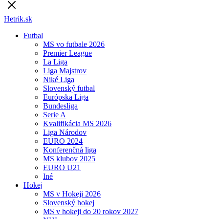
Hetrik.sk
Futbal
MS vo futbale 2026
Premier League
La Liga
Liga Majstrov
Niké Liga
Slovenský futbal
Európska Liga
Bundesliga
Serie A
Kvalifikácia MS 2026
Liga Národov
EURO 2024
Konferenčná liga
MS klubov 2025
EURO U21
Iné
Hokej
MS v Hokeji 2026
Slovenský hokej
MS v hokeji do 20 rokov 2027