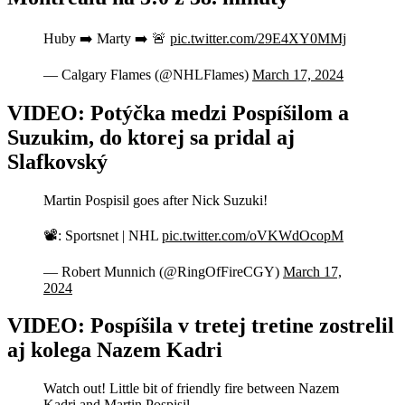
Huby ➡️ Marty ➡️ 🚨
pic.twitter.com/29E4XY0MMj
— Calgary Flames (@NHLFlames)
March 17, 2024
VIDEO: Potýčka medzi Pospíšilom a
Suzukim, do ktorej sa pridal aj
Slafkovský
Martin Pospisil goes after Nick Suzuki!
📽️: Sportsnet | NHL
pic.twitter.com/oVKWdOcopM
— Robert Munnich (@RingOfFireCGY)
March 17,
2024
VIDEO: Pospíšila v tretej tretine zostrelil
aj kolega Nazem Kadri
Watch out! Little bit of friendly fire between Nazem
Kadri and Martin Pospisil