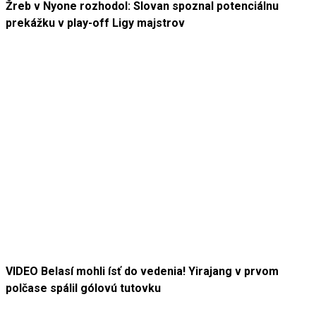
Žreb v Nyone rozhodol: Slovan spoznal potenciálnu
prekážku v play-off Ligy majstrov
VIDEO Belasí mohli ísť do vedenia! Yirajang v prvom
polčase spálil gólovú tutovku