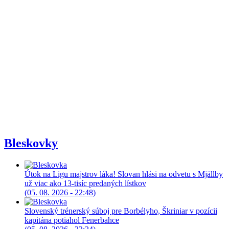
Bleskovky
Útok na Ligu majstrov láka! Slovan hlási na odvetu s Mjällby
už viac ako 13-tisíc predaných lístkov
(05. 08. 2026 - 22:48)
Slovenský trénerský súboj pre Borbélyho, Škriniar v pozícii
kapitána potiahol Fenerbahce