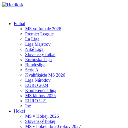
Futbal
MS vo futbale 2026
Premier League
La Liga
Liga Majstrov
Niké Liga
Slovenský futbal
Európska Liga
Bundesliga
Serie A
Kvalifikácia MS 2026
Liga Národov
EURO 2024
Konferenčná liga
MS klubov 2025
EURO U21
Iné
Hokej
MS v Hokeji 2026
Slovenský hokej
MS v hokeji do 20 rokov 2027