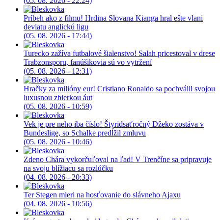
(05. 08. 2026 - 22:24)
Príbeh ako z filmu! Hrdina Slovana Kianga hral ešte vlani
deviatu anglickú ligu
(05. 08. 2026 - 17:44)
Turecko zažíva futbalové šialenstvo! Salah pricestoval v drese
Trabzonsporu, fanúšikovia sú vo vytržení
(05. 08. 2026 - 12:31)
Hračky za milióny eur! Cristiano Ronaldo sa pochválil svojou
luxusnou zbierkou áut
(05. 08. 2026 - 10:59)
Vek je pre neho iba číslo! Štyridsaťročný Džeko zostáva v
Bundeslige, so Schalke predĺžil zmluvu
(05. 08. 2026 - 10:46)
Zdeno Chára vykorčuľoval na ľad! V Trenčíne sa pripravuje
na svoju blížiacu sa rozlúčku
(04. 08. 2026 - 20:33)
Ter Stegen mieri na hosťovanie do slávneho Ajaxu
(04. 08. 2026 - 10:56)