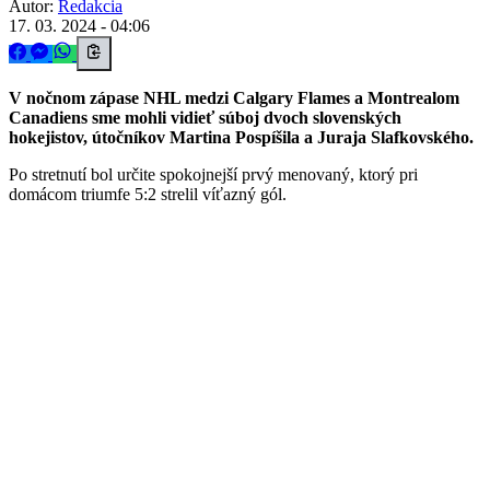
Autor:
Redakcia
17. 03. 2024 - 04:06
V nočnom zápase NHL medzi Calgary Flames a Montrealom
Canadiens sme mohli vidieť súboj dvoch slovenských
hokejistov, útočníkov Martina Pospíšila a Juraja Slafkovského.
Po stretnutí bol určite spokojnejší prvý menovaný, ktorý pri
domácom triumfe 5:2 strelil víťazný gól.