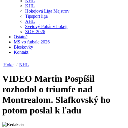
NHL
KHL
Hokejová Liga Majstrov
Tipsport liga
AHL
Svetový Pohár v hokeji
ZOH 2026
Ostatné
MS vo futbale 2026
Bleskovky
Kontakt
Hokej
/
NHL
VIDEO
Martin Pospíšil
rozhodol o triumfe nad
Montrealom. Slafkovský ho
potom poslal k ľadu