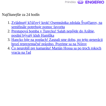
Najčítanejšie za 24 hodín
Zvládnutý kľúčový krok! Osemnástka zdolala Švajčiarov, na
semifinále potrebuje pomoc favorita
Prestupová bomba v Turecku! Salah nepôjde do Arábie,
posilní bývalý klub Hamšíka
Hancko bije na poplach! Zaspali sme dobu, po tejto generácii
hrozí reprezentačné prázdno. Pozrime sa na Nórov
Čo neurobíš pre kamaráta! Marián Hossa sa po troch rokoch
vracia na ľad