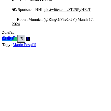
📽️: Sportsnet | NHL
pic.twitter.com/3T2SPyHEcT
— Robert Munnich (@RingOfFireCGY)
March 17,
2024
Zdieľať:
Tagy:
Martin Pospíšil