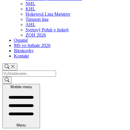
NHL
KHL
Hokejová Liga Majstrov
Tipsport liga
AHL
Svetový Pohár v hokeji
ZOH 2026
Ostatné
MS vo futbale 2026
Bleskovky
Kontakt
Mobile menu
Menu