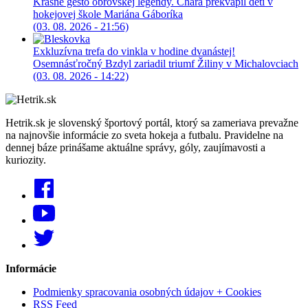
Krásne gesto obrovskej legendy. Chára prekvapil deti v
hokejovej škole Mariána Gáboríka
(03. 08. 2026 - 21:56)
Exkluzívna trefa do vinkla v hodine dvanástej!
Osemnásťročný Bzdyl zariadil triumf Žiliny v Michalovciach
(03. 08. 2026 - 14:22)
Hetrik.sk je slovenský športový portál, ktorý sa zameriava prevažne
na najnovšie informácie zo sveta hokeja a futbalu. Pravidelne na
dennej báze prinášame aktuálne správy, góly, zaujímavosti a
kuriozity.
Informácie
Podmienky spracovania osobných údajov + Cookies
RSS Feed