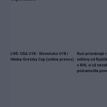
LIVE: USA U18 - Slovensko U18 /
Rusi priznávajú r
Hlinka-Gretzky Cup (online prenos)
milióny od Ružič
v KHL si už nezah
pošramotila pov