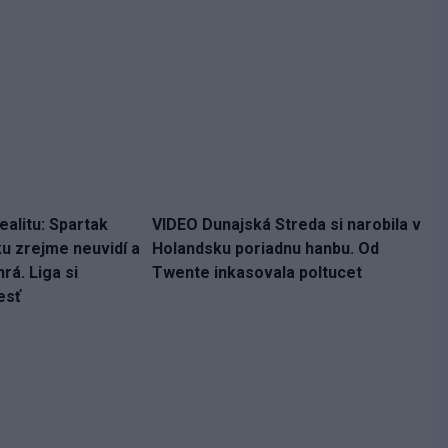
ealitu: Spartak
VIDEO Dunajská Streda si narobila v
ku zrejme neuvidí a
Holandsku poriadnu hanbu. Od
rá. Liga si
Twente inkasovala poltucet
esť