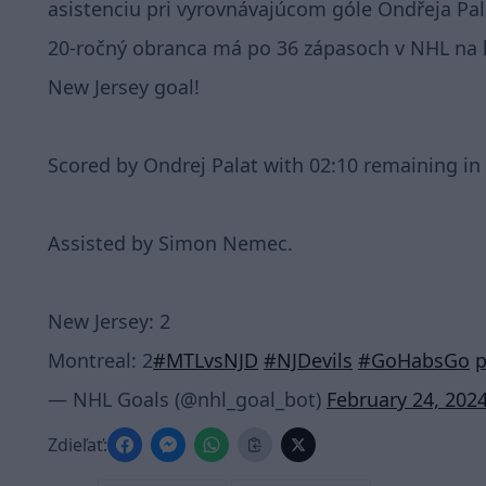
asistenciu pri vyrovnávajúcom góle Ondřeja Pal
20-ročný obranca má po 36 zápasoch v NHL na ko
New Jersey goal!
Scored by Ondrej Palat with 02:10 remaining in
Assisted by Simon Nemec.
New Jersey: 2
Montreal: 2
#MTLvsNJD
#NJDevils
#GoHabsGo
p
— NHL Goals (@nhl_goal_bot)
February 24, 202
Zdieľať: