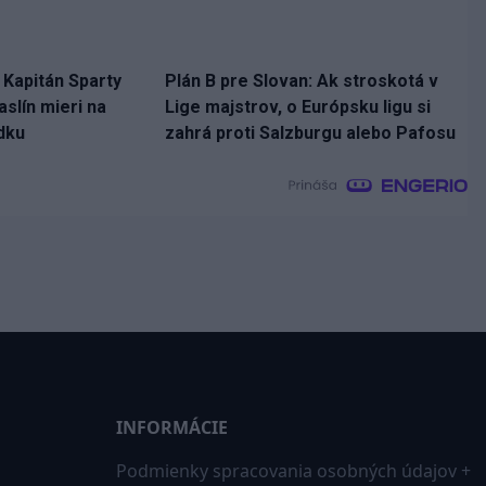
. Kapitán Sparty
Plán B pre Slovan: Ak stroskotá v
slín mieri na
Lige majstrov, o Európsku ligu si
dku
zahrá proti Salzburgu alebo Pafosu
INFORMÁCIE
Podmienky spracovania osobných údajov +