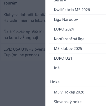
Serie A
Tourém
Kvalifikácia MS 2026
Kluby sa dohodli. Kapitán Sparty Praha Lukáš
Liga Národov
Haraslín mieri na lekársku prehliadku
EURO 2024
Ďalší Slovák opúšťa KHL. Patrik Rybár sa dohodol
na konci v Šanghaji
Konferenčná liga
MS klubov 2025
LIVE: USA U18 - Slovensko U18 / Hlinka-Gretzky
Cup (online prenos)
EURO U21
Iné
Hokej
MS v Hokeji 2026
Slovenský hokej