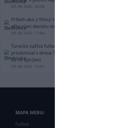
(05. 08. 2026 - 22:24)
Príbeh ako z filmu! Hrdina Slovana Kianga hral
ešte vlani deviatu anglickú ligu
(05. 08. 2026 - 17:44)
Turecko zažíva futbalové šialenstvo! Salah
pricestoval v drese Trabzonsporu, fanúšikovia
sú vo vytržení
(05. 08. 2026 - 12:31)
MAPA WEBU:
Futbal