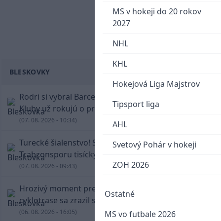
MS v hokeji do 20 rokov
2027
NHL
KHL
BLESKOVKY
Hokejová Liga Majstrov
Rodri si vybral Barcelonu a odmietol Real.
Tipsport liga
Kluby už rokujú o prestupovej čiastke
(07. 08. 2026 - 10:34)
AHL
Turecké šialenstvo! Salaha vítali na štadióne
Svetový Pohár v hokeji
Trabzonsporu tisícky fanúšikov
ZOH 2026
(07. 08. 2026 - 09:43)
Hrozivý moment pre Zdena Cháru! Na
Ostatné
cyklotrase sa zrazil s bežcom
(06. 08. 2026 - 16:05)
MS vo futbale 2026