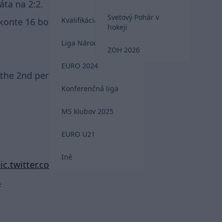
áta na 2:2.
Svetový Pohár v
Kvalifikácia MS 2026
nte 16 bodov za 2 góly a 14 asistencií.
hokeji
Liga Národov
ZOH 2026
EURO 2024
 the 2nd period.
Konferenčná liga
MS klubov 2025
EURO U21
Iné
ic.twitter.com/TELaRdMAE4
4