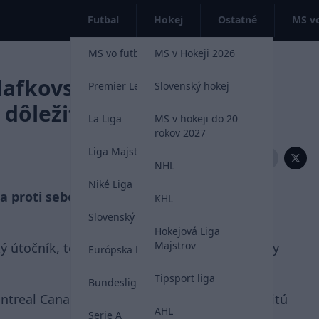
Futbal
Hokej
Ostatné
MS vo
MS vo futbale 2026
MS v Hokeji 2026
lafkovským spokojnejší.
Premier League
Slovenský hokej
dôležitý gól
La Liga
MS v hokeji do 20
rokov 2027
Liga Majstrov
Zdieľať:
NHL
Niké Liga
roti sebe postavili v sobotu večer Juraj
KHL
Slovenský futbal
Hokejová Liga
Majstrov
ý útočník, tentoraz si to oba slovenské talenty
Európska Liga
Tipsport liga
Bundesliga
real Canadiens 4:3, Nemec si pripísal dôležitú
AHL
Serie A