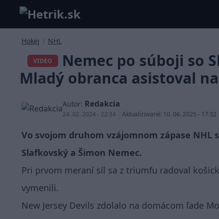
Hokej
/
NHL
Nemec po súboji so S
VIDEO
Mladý obranca asistoval na 
Redakcia
Autor:
24. 02. 2024 - 22:34
|
Aktualizované: 10. 06. 2025 - 17:32
Vo svojom druhom vzájomnom zápase NHL sa p
Slafkovský a Šimon Nemec.
Pri prvom meraní síl sa z triumfu radoval košick
vymenili.
New Jersey Devils zdolalo na domácom ľade Mont