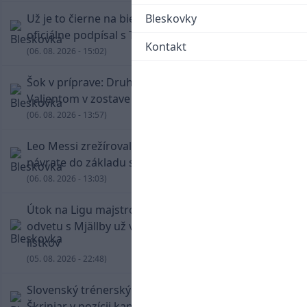
Už je to čierne na bielom: Mohamed Salah
Bleskovky
oficiálne podpísal s Trabzonsporom
Kontakt
(06. 08. 2026 - 15:02)
Šok v príprave: Druholigová Mallorca s
Valjentom v zostave zdolala PSG
(06. 08. 2026 - 13:57)
Leo Messi zrežíroval obrat Interu Miami, pri
návrate do základu strelil dva góly
(06. 08. 2026 - 13:03)
Útok na Ligu majstrov láka! Slovan hlási na
odvetu s Mjällby už viac ako 13-tisíc predaných
lístkov
(05. 08. 2026 - 22:48)
Slovenský trénerský súboj pre Borbélyho,
Škriniar v pozícii kapitána potiahol Fenerbahce