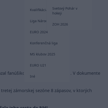
Svetový Pohár v
Kvalifikácia MS 2026
hokeji
Liga Národov
ZOH 2026
EURO 2024
Konferenčná liga
MS klubov 2025
EURO U21
ázal fanúšikom metropolu východu. V dokumente
Iné
 tretej zámorskej sezóne 8 zápasov, v ktorých
ačala jeho cesta do NHL