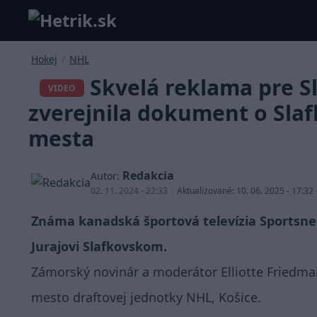
Hokej
/
NHL
Skvelá reklama pre S
VIDEO
zverejnila dokument o Sla
mesta
Redakcia
Autor:
02. 11. 2024 - 22:33
|
Aktualizované: 10. 06. 2025 - 17:32
Známa kanadská športová televízia Sportsne
Jurajovi Slafkovskom.
Zámorský novinár a moderátor Elliotte Friedman
mesto draftovej jednotky NHL, Košice.