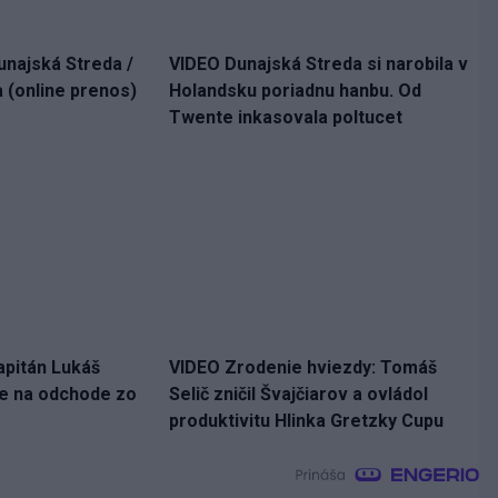
unajská Streda /
VIDEO Dunajská Streda si narobila v
 (online prenos)
Holandsku poriadnu hanbu. Od
Twente inkasovala poltucet
apitán Lukáš
VIDEO Zrodenie hviezdy: Tomáš
ne na odchode zo
Selič zničil Švajčiarov a ovládol
produktivitu Hlinka Gretzky Cupu