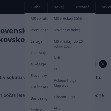
Futbal
Hokej
Ostatné
MS vo
MS vo futbale 2026
MS v Hokeji 2026
lovensko. Kanadská TV
Premier League
Slovenský hokej
fkovskom z jeho rodného
La Liga
MS v hokeji do 20
rokov 2027
Liga Majstrov
NHL
Zdieľať:
Niké Liga
KHL
Slovenský futbal
t v sobotu večer odvysielala nový dokument o
Hokejová Liga
Majstrov
Európska Liga
 počas leta navštívil Slovensko, konkrétne rodné
Tipsport liga
Bundesliga
AHL
Serie A