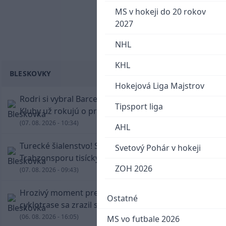
MS v hokeji do 20 rokov
2027
NHL
KHL
BLESKOVKY
Hokejová Liga Majstrov
Rodri si vybral Barcelonu a odmietol Real.
Tipsport liga
Kluby už rokujú o prestupovej čiastke
(07. 08. 2026 - 10:34)
AHL
Turecké šialenstvo! Salaha vítali na štadióne
Svetový Pohár v hokeji
Trabzonsporu tisícky fanúšikov
ZOH 2026
(07. 08. 2026 - 09:43)
Hrozivý moment pre Zdena Cháru! Na
Ostatné
cyklotrase sa zrazil s bežcom
(06. 08. 2026 - 16:05)
MS vo futbale 2026