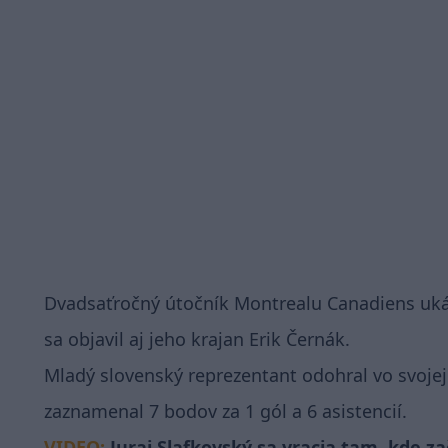
Dvadsaťročný útočník Montrealu Canadiens uk
sa objavil aj jeho krajan Erik Černák.
Mladý slovenský reprezentant odohral vo svojej
zaznamenal 7 bodov za 1 gól a 6 asistencií.
VIDEO:
Juraj Slafkovský sa vracia tam, kde z