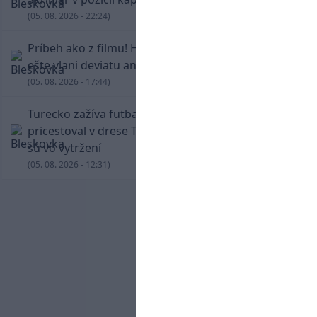
(05. 08. 2026 - 22:24)
Príbeh ako z filmu! Hrdina Slovana Kianga hral
ešte vlani deviatu anglickú ligu
(05. 08. 2026 - 17:44)
Turecko zažíva futbalové šialenstvo! Salah
pricestoval v drese Trabzonsporu, fanúšikovia
sú vo vytržení
(05. 08. 2026 - 12:31)