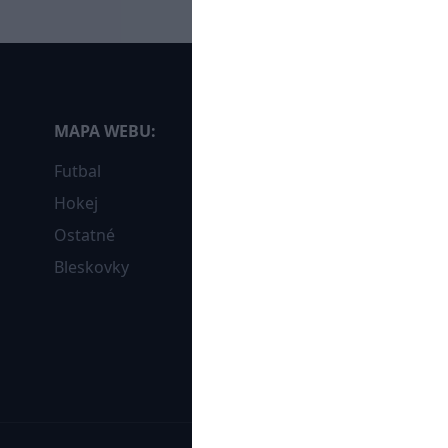
MAPA WEBU:
Futbal
Hokej
Ostatné
Bleskovky