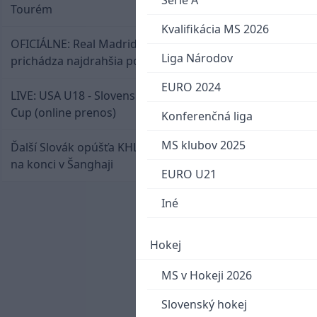
Serie A
Tourém
Kvalifikácia MS 2026
OFICIÁLNE: Real Madrid rozbil bank. Z Lipska
Liga Národov
prichádza najdrahšia posila v klubovej histórii
EURO 2024
LIVE: USA U18 - Slovensko U18 / Hlinka-Gretzky
Cup (online prenos)
Konferenčná liga
MS klubov 2025
Ďalší Slovák opúšťa KHL. Patrik Rybár sa dohodol
na konci v Šanghaji
EURO U21
Iné
Hokej
MS v Hokeji 2026
Slovenský hokej