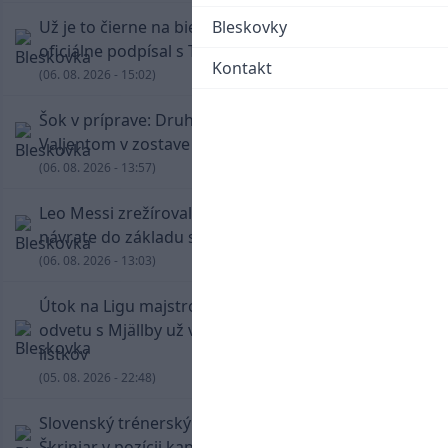
Už je to čierne na bielom: Mohamed Salah
Bleskovky
oficiálne podpísal s Trabzonsporom
Kontakt
(06. 08. 2026 - 15:02)
Šok v príprave: Druholigová Mallorca s
Valjentom v zostave zdolala PSG
(06. 08. 2026 - 13:57)
Leo Messi zrežíroval obrat Interu Miami, pri
návrate do základu strelil dva góly
(06. 08. 2026 - 13:03)
Útok na Ligu majstrov láka! Slovan hlási na
odvetu s Mjällby už viac ako 13-tisíc predaných
lístkov
(05. 08. 2026 - 22:48)
Slovenský trénerský súboj pre Borbélyho,
Škriniar v pozícii kapitána potiahol Fenerbahce