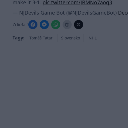
make it 3-1.
pic.twitter.com/JBMNo7aoq3
— NJDevils Game Bot (@NJDevilsGameBot)
Dec
Zdieľať:
Tagy:
Tomáš Tatar
Slovensko
NHL