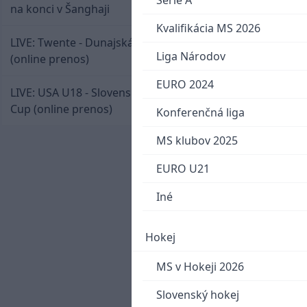
Serie A
na konci v Šanghaji
Kvalifikácia MS 2026
LIVE: Twente - Dunajská Streda / Konferenčná liga
Liga Národov
(online prenos)
EURO 2024
LIVE: USA U18 - Slovensko U18 / Hlinka-Gretzky
Cup (online prenos)
Konferenčná liga
MS klubov 2025
EURO U21
Iné
Hokej
MS v Hokeji 2026
Slovenský hokej