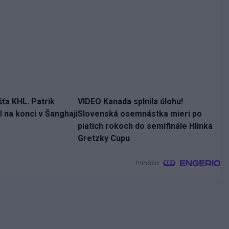
šťa KHL. Patrik
VIDEO Kanada splnila úlohu!
 na konci v Šanghaji
Slovenská osemnástka mieri po
piatich rokoch do semifinále Hlinka
Gretzky Cupu