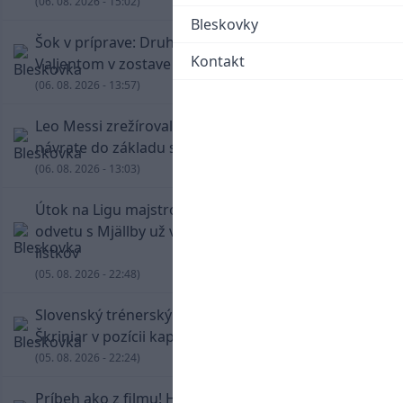
(06. 08. 2026 - 15:02)
Bleskovky
Šok v príprave: Druholigová Mallorca s
Kontakt
Valjentom v zostave zdolala PSG
(06. 08. 2026 - 13:57)
Leo Messi zrežíroval obrat Interu Miami, pri
návrate do základu strelil dva góly
(06. 08. 2026 - 13:03)
Útok na Ligu majstrov láka! Slovan hlási na
odvetu s Mjällby už viac ako 13-tisíc predaných
lístkov
(05. 08. 2026 - 22:48)
Slovenský trénerský súboj pre Borbélyho,
Škriniar v pozícii kapitána potiahol Fenerbahce
(05. 08. 2026 - 22:24)
Príbeh ako z filmu! Hrdina Slovana Kianga hral