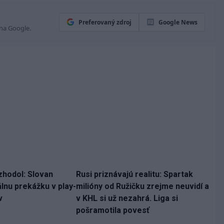
Preferovaný zdroj
Google News
 na Google.
zhodol: Slovan
Rusi priznávajú realitu: Spartak
lnu prekážku v play-
milióny od Ružičku zrejme neuvidí a
v
v KHL si už nezahrá. Liga si
pošramotila povesť