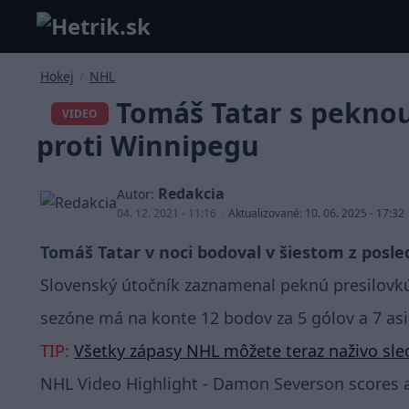
Hokej
/
NHL
Tomáš Tatar s peknou
VIDEO
proti Winnipegu
Redakcia
Autor:
04. 12. 2021 - 11:16
|
Aktualizované: 10. 06. 2025 - 17:32
Tomáš Tatar v noci bodoval v šiestom z posl
Slovenský útočník zaznamenal peknú presilovkú 
sezóne má na konte 12 bodov za 5 gólov a 7 asis
TIP:
Všetky zápasy NHL môžete teraz naživo sled
NHL Video Highlight - Damon Severson scores a