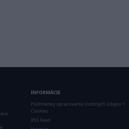
INFORMÁCIE
Podmienky spracovania osobných údajov +
Cookies
iava
RSS Feed
ne