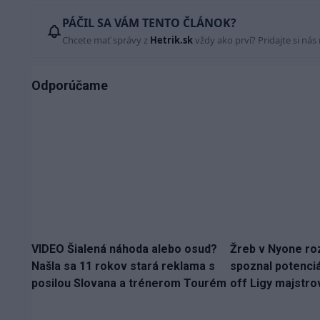
PÁČIL SA VÁM TENTO ČLÁNOK?
Chcete mať správy z
Hetrik.sk
vždy ako prví? Pridajte si nás
Odporúčame
VIDEO Šialená náhoda alebo osud?
Žreb v Nyone ro
Našla sa 11 rokov stará reklama s
spoznal potenciá
posilou Slovana a trénerom Tourém
off Ligy majstro