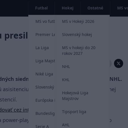
Futbal
Hokej
Ostatné
MS vo
MS vo futbale 2026
MS v Hokeji 2026
 presilovkou asistenciou
Premier League
Slovenský hokej
La Liga
MS v hokeji do 20
rokov 2027
Liga Majstrov
Zdieľať:
NHL
Niké Liga
edných siedmich duelov New Jersey Devils v NHL.
KHL
Slovenský futbal
asisitenciu na ľade Winnipegu Jets. V aktuálnej
Hokejová Liga
Majstrov
tencií.
Európska Liga
ovať cez internet.
Tipsport liga
Bundesliga
 power-play goal against the Winnipeg Jets to
AHL
Serie A