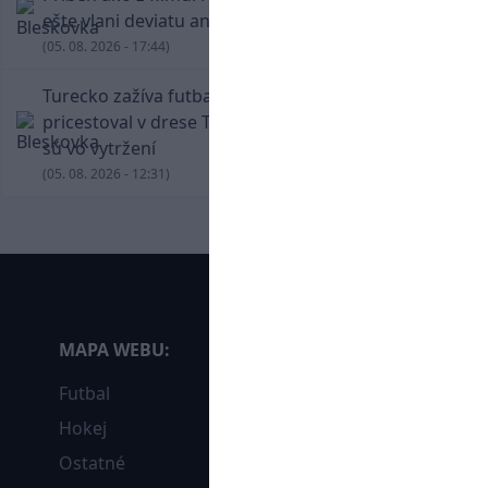
ešte vlani deviatu anglickú ligu
(05. 08. 2026 - 17:44)
Turecko zažíva futbalové šialenstvo! Salah
pricestoval v drese Trabzonsporu, fanúšikovia
sú vo vytržení
(05. 08. 2026 - 12:31)
MAPA WEBU:
Futbal
Hokej
Ostatné