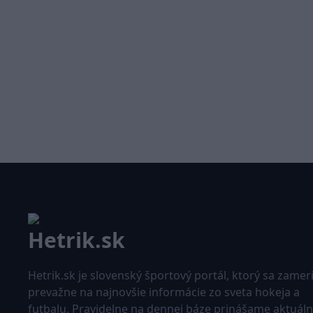
Hetrik.sk je slovenský športový portál, ktorý sa zamer
prevažne na najnovšie informácie zo sveta hokeja a
futbalu. Pravidelne na dennej báze prinášame aktuál