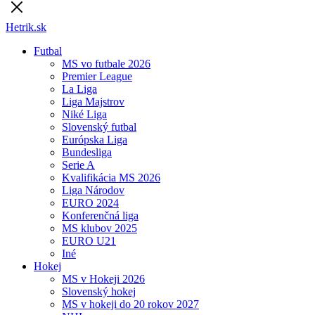
Hetrik.sk
Futbal
MS vo futbale 2026
Premier League
La Liga
Liga Majstrov
Niké Liga
Slovenský futbal
Európska Liga
Bundesliga
Serie A
Kvalifikácia MS 2026
Liga Národov
EURO 2024
Konferenčná liga
MS klubov 2025
EURO U21
Iné
Hokej
MS v Hokeji 2026
Slovenský hokej
MS v hokeji do 20 rokov 2027