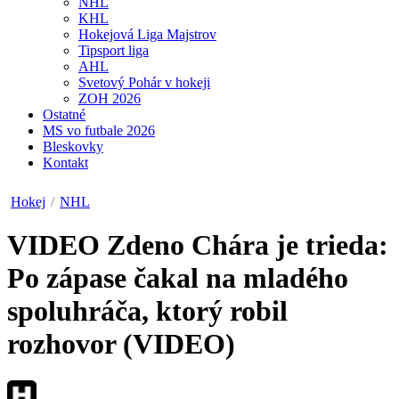
NHL
KHL
Hokejová Liga Majstrov
Tipsport liga
AHL
Svetový Pohár v hokeji
ZOH 2026
Ostatné
MS vo futbale 2026
Bleskovky
Kontakt
Hokej
/
NHL
VIDEO
Zdeno Chára je trieda:
Po zápase čakal na mladého
spoluhráča, ktorý robil
rozhovor (VIDEO)