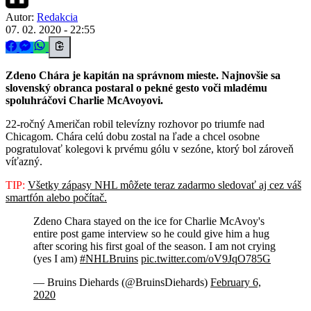
Autor:
Redakcia
07. 02. 2020 - 22:55
Zdeno Chára je kapitán na správnom mieste. Najnovšie sa
slovenský obranca postaral o pekné gesto voči mladému
spoluhráčovi Charlie McAvoyovi.
22-ročný Američan robil televízny rozhovor po triumfe nad
Chicagom. Chára celú dobu zostal na ľade a chcel osobne
pogratulovať kolegovi k prvému gólu v sezóne, ktorý bol zároveň
víťazný.
TIP:
Všetky zápasy NHL môžete teraz zadarmo sledovať aj cez váš
smartfón alebo počítač.
Zdeno Chara stayed on the ice for Charlie McAvoy's
entire post game interview so he could give him a hug
after scoring his first goal of the season. I am not crying
(yes I am)
#NHLBruins
pic.twitter.com/oV9JqO785G
— Bruins Diehards (@BruinsDiehards)
February 6,
2020