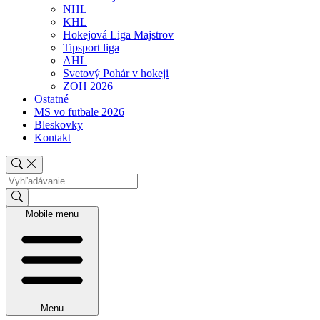
NHL
KHL
Hokejová Liga Majstrov
Tipsport liga
AHL
Svetový Pohár v hokeji
ZOH 2026
Ostatné
MS vo futbale 2026
Bleskovky
Kontakt
Mobile menu
Menu