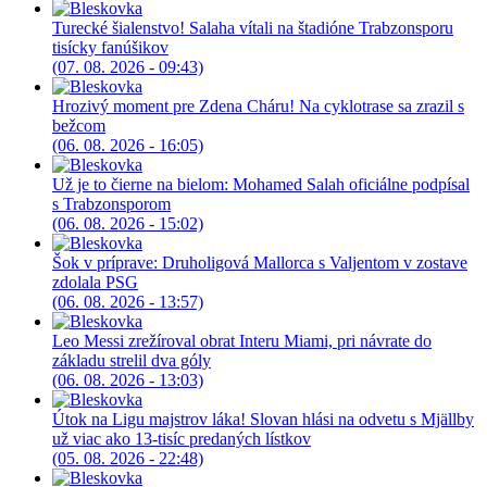
Turecké šialenstvo! Salaha vítali na štadióne Trabzonsporu
tisícky fanúšikov
(07. 08. 2026 - 09:43)
Hrozivý moment pre Zdena Cháru! Na cyklotrase sa zrazil s
bežcom
(06. 08. 2026 - 16:05)
Už je to čierne na bielom: Mohamed Salah oficiálne podpísal
s Trabzonsporom
(06. 08. 2026 - 15:02)
Šok v príprave: Druholigová Mallorca s Valjentom v zostave
zdolala PSG
(06. 08. 2026 - 13:57)
Leo Messi zrežíroval obrat Interu Miami, pri návrate do
základu strelil dva góly
(06. 08. 2026 - 13:03)
Útok na Ligu majstrov láka! Slovan hlási na odvetu s Mjällby
už viac ako 13-tisíc predaných lístkov
(05. 08. 2026 - 22:48)