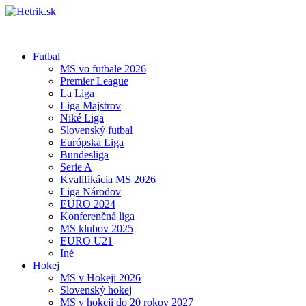
Futbal
MS vo futbale 2026
Premier League
La Liga
Liga Majstrov
Niké Liga
Slovenský futbal
Európska Liga
Bundesliga
Serie A
Kvalifikácia MS 2026
Liga Národov
EURO 2024
Konferenčná liga
MS klubov 2025
EURO U21
Iné
Hokej
MS v Hokeji 2026
Slovenský hokej
MS v hokeji do 20 rokov 2027