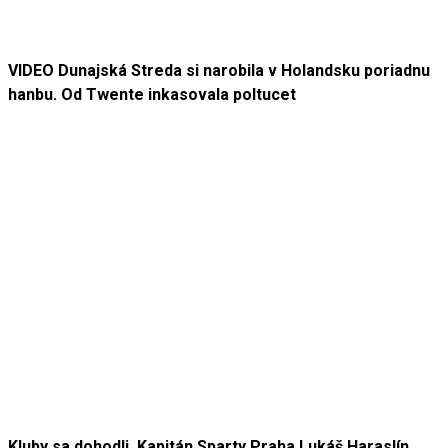
VIDEO Dunajská Streda si narobila v Holandsku poriadnu
hanbu. Od Twente inkasovala poltucet
Kluby sa dohodli. Kapitán Sparty Praha Lukáš Haraslín