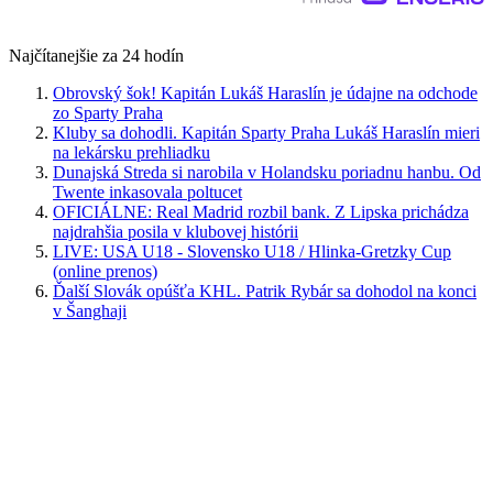
Najčítanejšie za 24 hodín
Obrovský šok! Kapitán Lukáš Haraslín je údajne na odchode
zo Sparty Praha
Kluby sa dohodli. Kapitán Sparty Praha Lukáš Haraslín mieri
na lekársku prehliadku
Dunajská Streda si narobila v Holandsku poriadnu hanbu. Od
Twente inkasovala poltucet
OFICIÁLNE: Real Madrid rozbil bank. Z Lipska prichádza
najdrahšia posila v klubovej histórii
LIVE: USA U18 - Slovensko U18 / Hlinka-Gretzky Cup
(online prenos)
Ďalší Slovák opúšťa KHL. Patrik Rybár sa dohodol na konci
v Šanghaji