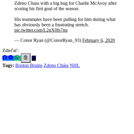
Zdeno Chara with a big hug for Charlie McAvoy after
scoring his first goal of the season.
His teammates have been pulling for him during what
has obviously been a frustrating stretch.
pic.twitter.com/L2gX0fs7nu
— Conor Ryan (@ConorRyan_93)
February 6, 2020
Zdieľať:
Tagy:
Boston Bruins
Zdeno Chára
NHL