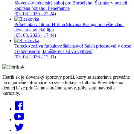
Slovenský trénerský súboj pre Borbélyho, Škriniar v pozícii
kapitána potiahol Fenerbahce
(05. 08. 2026 - 22:24)
Príbeh ako z filmu! Hrdina Slovana Kianga hral ešte vlani
deviatu anglickú ligu
(05. 08. 2026 - 17:44)
Turecko zažíva futbalové šialenstvo! Salah pricestoval v drese
Trabzonsporu, fanúšikovia sú vo vytržení
(05. 08. 2026 - 12:31)
Hetrik.sk je slovenský športový portál, ktorý sa zameriava prevažne
na najnovšie informácie zo sveta hokeja a futbalu. Pravidelne na
dennej báze prinášame aktuálne správy, góly, zaujímavosti a
kuriozity.