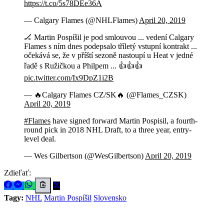
https://t.co/5s78DEe36A
— Calgary Flames (@NHLFlames)
April 20, 2019
🏒 Martin Pospíšil je pod smlouvou ... vedení Calgary
Flames s ním dnes podepsalo tříletý vstupní kontrakt ...
očekává se, že v příští sezoně nastoupí u Heat v jedné
řadě s Ružičkou a Philpem ... 👍👍👍
pic.twitter.com/Ix9DpZ1i2B
— 🔥Calgary Flames CZ/SK🔥 (@Flames_CZSK)
April 20, 2019
#Flames
have signed forward Martin Pospisil, a fourth-
round pick in 2018 NHL Draft, to a three year, entry-
level deal.
— Wes Gilbertson (@WesGilbertson)
April 20, 2019
Zdieľať:
Tagy:
NHL
Martin Pospíšil
Slovensko