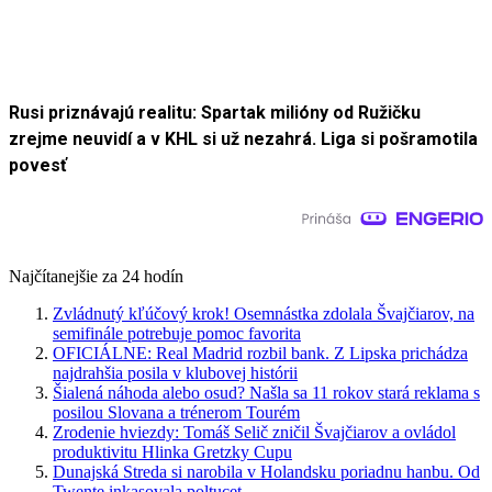
Rusi priznávajú realitu: Spartak milióny od Ružičku
zrejme neuvidí a v KHL si už nezahrá. Liga si pošramotila
povesť
Najčítanejšie za 24 hodín
Zvládnutý kľúčový krok! Osemnástka zdolala Švajčiarov, na
semifinále potrebuje pomoc favorita
OFICIÁLNE: Real Madrid rozbil bank. Z Lipska prichádza
najdrahšia posila v klubovej histórii
Šialená náhoda alebo osud? Našla sa 11 rokov stará reklama s
posilou Slovana a trénerom Tourém
Zrodenie hviezdy: Tomáš Selič zničil Švajčiarov a ovládol
produktivitu Hlinka Gretzky Cupu
Dunajská Streda si narobila v Holandsku poriadnu hanbu. Od
Twente inkasovala poltucet