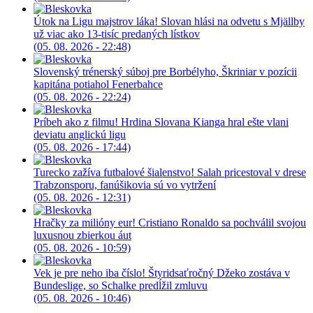
Útok na Ligu majstrov láka! Slovan hlási na odvetu s Mjällby
už viac ako 13-tisíc predaných lístkov
(05. 08. 2026 - 22:48)
Slovenský trénerský súboj pre Borbélyho, Škriniar v pozícii
kapitána potiahol Fenerbahce
(05. 08. 2026 - 22:24)
Príbeh ako z filmu! Hrdina Slovana Kianga hral ešte vlani
deviatu anglickú ligu
(05. 08. 2026 - 17:44)
Turecko zažíva futbalové šialenstvo! Salah pricestoval v drese
Trabzonsporu, fanúšikovia sú vo vytržení
(05. 08. 2026 - 12:31)
Hračky za milióny eur! Cristiano Ronaldo sa pochválil svojou
luxusnou zbierkou áut
(05. 08. 2026 - 10:59)
Vek je pre neho iba číslo! Štyridsaťročný Džeko zostáva v
Bundeslige, so Schalke predĺžil zmluvu
(05. 08. 2026 - 10:46)