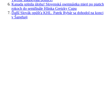
Kanada splnila úlohu! Slovenská osemnástka mieri po piatich
rokoch do semifinále Hlinka Gretzky Cupu
Ďalší Slovák opúšťa KHL. Patrik Rybár sa dohodol na konci
v Šanghaji