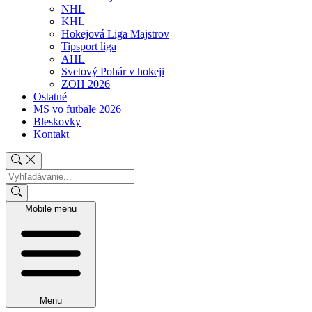
NHL
KHL
Hokejová Liga Majstrov
Tipsport liga
AHL
Svetový Pohár v hokeji
ZOH 2026
Ostatné
MS vo futbale 2026
Bleskovky
Kontakt
Mobile menu
Menu