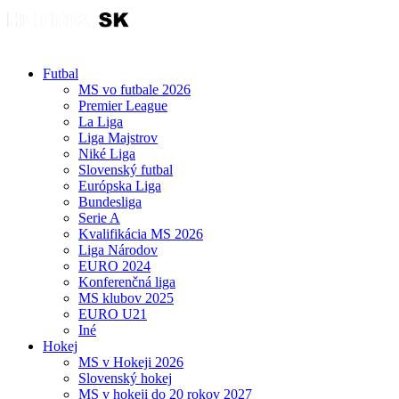
Futbal
MS vo futbale 2026
Premier League
La Liga
Liga Majstrov
Niké Liga
Slovenský futbal
Európska Liga
Bundesliga
Serie A
Kvalifikácia MS 2026
Liga Národov
EURO 2024
Konferenčná liga
MS klubov 2025
EURO U21
Iné
Hokej
MS v Hokeji 2026
Slovenský hokej
MS v hokeji do 20 rokov 2027