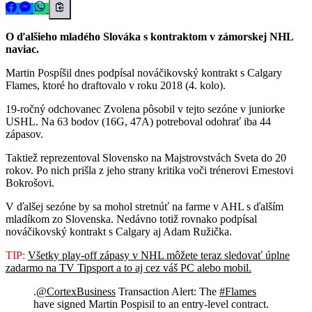
O ďalšieho mladého Slováka s kontraktom v zámorskej NHL
naviac.
Martin Pospíšil dnes podpísal nováčikovský kontrakt s Calgary
Flames, ktoré ho draftovalo v roku 2018 (4. kolo).
19-ročný odchovanec Zvolena pôsobil v tejto sezóne v juniorke
USHL. Na 63 bodov (16G, 47A) potreboval odohrať iba 44
zápasov.
Taktiež reprezentoval Slovensko na Majstrovstvách Sveta do 20
rokov. Po nich prišla z jeho strany kritika voči trénerovi Ernestovi
Bokrošovi.
V ďalšej sezóne by sa mohol stretnúť na farme v AHL s ďalším
mladíkom zo Slovenska. Nedávno totiž rovnako podpísal
nováčikovský kontrakt s Calgary aj Adam Ružička.
TIP:
Všetky play-off zápasy v NHL môžete teraz sledovať úplne
zadarmo na TV Tipsport a to aj cez váš PC alebo mobil.
.
@CortexBusiness
Transaction Alert: The
#Flames
have signed Martin Pospisil to an entry-level contract.