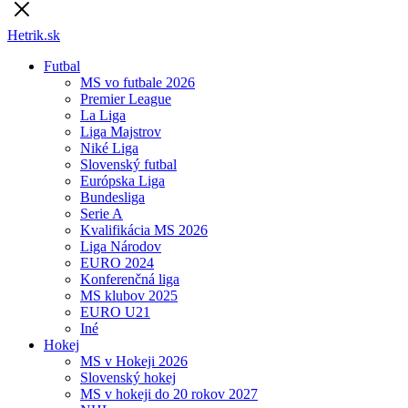
Hetrik.sk
Futbal
MS vo futbale 2026
Premier League
La Liga
Liga Majstrov
Niké Liga
Slovenský futbal
Európska Liga
Bundesliga
Serie A
Kvalifikácia MS 2026
Liga Národov
EURO 2024
Konferenčná liga
MS klubov 2025
EURO U21
Iné
Hokej
MS v Hokeji 2026
Slovenský hokej
MS v hokeji do 20 rokov 2027