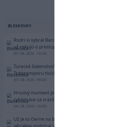
BLESKOVKY
Rodri si vybral Barcelonu a odmietol Real. Kluby
už rokujú o prestupovej čiastke
(07. 08. 2026 - 10:34)
Turecké šialenstvo! Salaha vítali na štadióne
Trabzonsporu tisícky fanúšikov
(07. 08. 2026 - 09:43)
Hrozivý moment pre Zdena Cháru! Na
cyklotrase sa zrazil s bežcom
(06. 08. 2026 - 16:05)
Už je to čierne na bielom: Mohamed Salah
oficiálne podpísal s Trabzonsporom