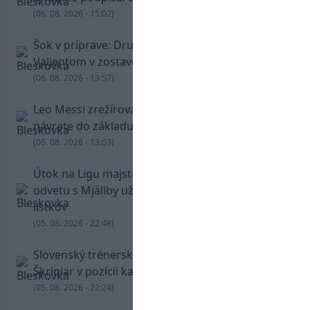
(06. 08. 2026 - 15:02)
Šok v príprave: Druholigová Mallorca s
Valjentom v zostave zdolala PSG
(06. 08. 2026 - 13:57)
Leo Messi zrežíroval obrat Interu Miami, pri
návrate do základu strelil dva góly
(06. 08. 2026 - 13:03)
Útok na Ligu majstrov láka! Slovan hlási na
odvetu s Mjällby už viac ako 13-tisíc predaných
lístkov
(05. 08. 2026 - 22:48)
Slovenský trénerský súboj pre Borbélyho,
Škriniar v pozícii kapitána potiahol Fenerbahce
(05. 08. 2026 - 22:24)