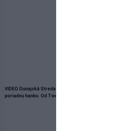
VIDEO Dunajská Streda si narobila v Holandsku
poriadnu hanbu. Od Twente inkasovala poltucet