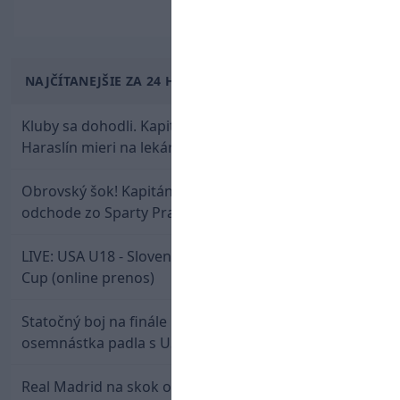
NAJČÍTANEJŠIE ZA 24 HODÍN
Kluby sa dohodli. Kapitán Sparty Praha Lukáš
Haraslín mieri na lekársku prehliadku
Obrovský šok! Kapitán Lukáš Haraslín je údajne na
odchode zo Sparty Praha
LIVE: USA U18 - Slovensko U18 / Hlinka-Gretzky
Cup (online prenos)
Statočný boj na finále nestačil: Slovenská
osemnástka padla s USA a zabojuje o bronz
Real Madrid na skok od Slovenska: Borbélyho