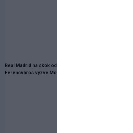
Real Madrid na skok od Slovenska: Borbélyho
Ferencváros vyzve Mourinhove hviezdy