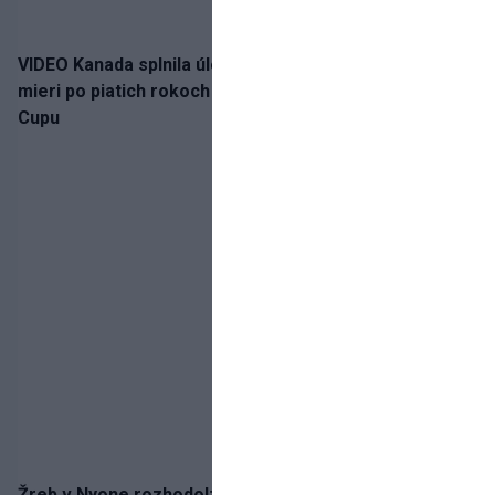
VIDEO Kanada splnila úlohu! Slovenská osemnástka
mieri po piatich rokoch do semifinále Hlinka Gretzky
Cupu
Žreb v Nyone rozhodol: Slovan spoznal potenciálnu