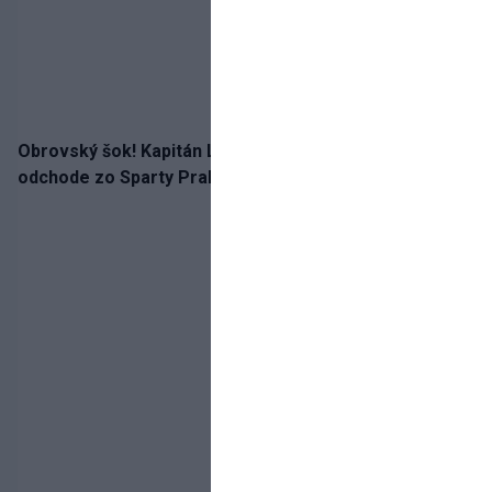
Obrovský šok! Kapitán Lukáš Haraslín je údajne na
odchode zo Sparty Praha