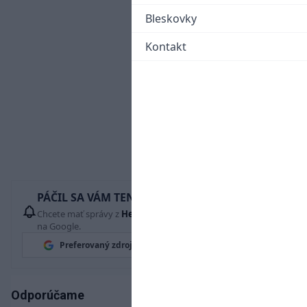
Bleskovky
Kontakt
PÁČIL SA VÁM TENTO ČLÁNOK?
Chcete mať správy z
Hetrik.sk
vždy ako prví? Pridajte si nás
na Google.
Preferovaný zdroj
Google News
Odporúčame