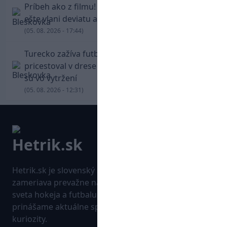
Príbeh ako z filmu! Hrdina Slovana Kianga hral
ešte vlani deviatu anglickú ligu
(05. 08. 2026 - 17:44)
Turecko zažíva futbalové šialenstvo! Salah
pricestoval v drese Trabzonsporu, fanúšikovia
sú vo vytržení
(05. 08. 2026 - 12:31)
Hetrik.sk je slovenský športový portál, ktorý sa
zameriava prevažne na najnovšie informácie zo
sveta hokeja a futbalu. Pravidelne na dennej báze
prinášame aktuálne správy, góly, zaujímavosti a
kuriozity.