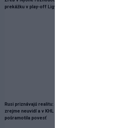
prekážku v play-off Ligy majstrov
Rusi priznávajú realitu: Spartak milióny od Ružičku
zrejme neuvidí a v KHL si už nezahrá. Liga si
pošramotila povesť