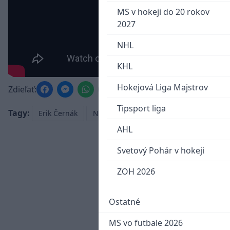
MS v hokeji do 20 rokov
2027
NHL
KHL
Hokejová Liga Majstrov
Zdieľať:
Tipsport liga
Tagy:
Erik Černák
NHL
AHL
Svetový Pohár v hokeji
ZOH 2026
Ostatné
MS vo futbale 2026