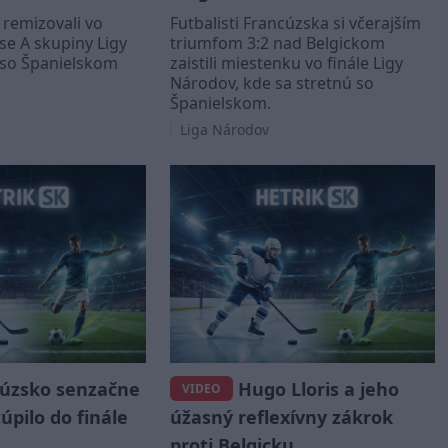
 remizovali vo
Futbalisti Francúzska si včerajším
e A skupiny Ligy
triumfom 3:2 nad Belgickom
so Španielskom
zaistili miestenku vo finále Ligy
Národov, kde sa stretnú so
Španielskom.
Liga Národov
úzsko senzačne
Hugo Lloris a jeho
VIDEO
túpilo do finále
úžasný reflexívny zákrok
proti Belgicku