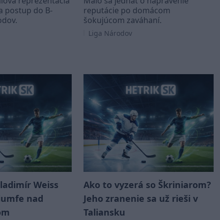
lová reprezentácia
Malo sa jednať o napravenie
a postup do B-
reputácie po domácom
odov.
šokujúcom zaváhaní.
Liga Národov
ladimír Weiss
Ako to vyzerá so Škriniarom?
riumfe nad
Jeho zranenie sa už rieši v
om
Taliansku