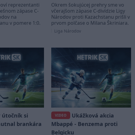
loví reprezentanti
Okrem šokujúcej prehry sme vo
dnešnom zápase C-
včerajšom zápase C-divídzie Ligy
rodov na
Národov proti Kazachstanu prišli v
anu v pomere 1:0.
prvom polčase o Milana Škriniara.
Liga Národov
útočník si
Ukážková akcia
VIDEO
utnal brankára
Mbappé - Benzema proti
Belgicku