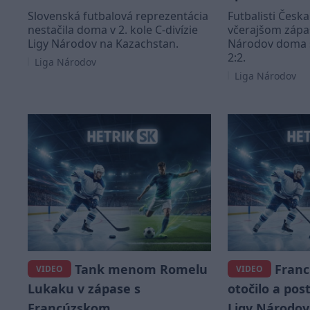
Slovenská futbalová reprezentácia
Futbalisti Česka
nestačila doma v 2. kole C-divízie
včerajšom zápas
Ligy Národov na Kazachstan.
Národov doma 
2:2.
Liga Národov
Liga Národov
Tank menom Romelu
Franc
VIDEO
VIDEO
Lukaku v zápase s
otočilo a pos
Francúzskom
Ligy Národov