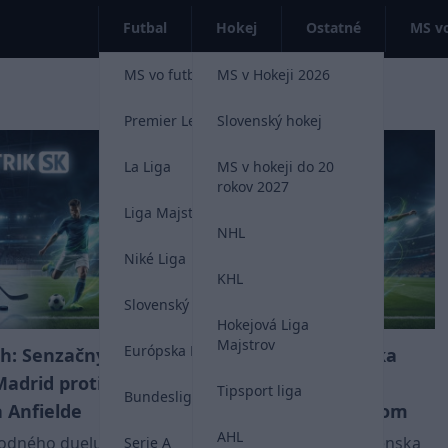
Futbal
Hokej
Ostatné
MS vo
MS vo futbale 2026
MS v Hokeji 2026
Premier League
Slovenský hokej
La Liga
MS v hokeji do 20
rokov 2027
Liga Majstrov
NHL
Niké Liga
KHL
Slovenský futbal
Hokejová Liga
Majstrov
Európska Liga
ih: Senzačný
Stanislav Lobotka
VIDEO
Madrid proti
perlil na tlačovke pred
Tipsport liga
Bundesliga
 Anfielde
zápasom s Azerbajdžanom
AHL
vodného duelu
Na reprezentačný zraz Slovenska
Serie A