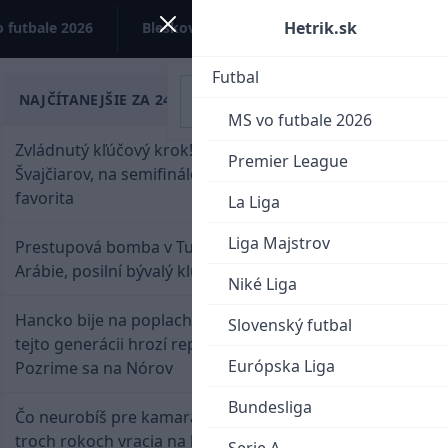
Hetrik.sk
 futbale 2026
Bleskovky
Kontakt
Futbal
NAJČÍTANEJŠIE ZA 24 HODÍN
MS vo futbale 2026
Zvládnutý kľúčový krok! Osemnástka zdolala
Premier League
Švajčiarov, na semifinále potrebuje pomoc
favorita
La Liga
Liga Majstrov
Prestupová bomba v Turecku! Salah nepôjde do
Arábie, posilní bývalý klub Hamšíka
Niké Liga
Hancko bije na poplach! Zaspali sme dobu, po
Slovenský futbal
tejto generácii hrozí reprezentačné prázdno.
Európska Liga
Pozrime sa na Nórov
Bundesliga
Čo neurobíš pre kamaráta! Marián Hossa sa po
troch rokoch vracia na ľad