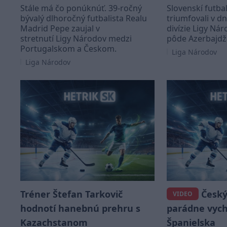
Stále má čo ponúknúť. 39-ročný
Slovenskí futba
bývalý dlhoročný futbalista Realu
triumfovali v 
Madrid Pepe zaujal v
divízie Ligy Ná
stretnutí Ligy Národov medzi
pôde Azerbajdž
Portugalskom a Českom.
Liga Národov
Liga Národov
Tréner Štefan Tarkovič
Český 
VIDEO
hodnotí hanebnú prehru s
parádne vych
Kazachstanom
Španielska