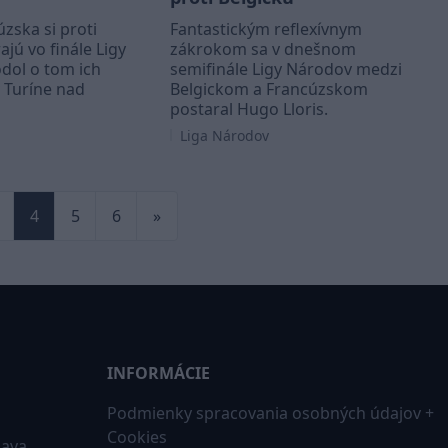
úzska si proti
Fantastickým reflexívnym
jú vo finále Ligy
zákrokom sa v dnešnom
dol o tom ich
semifinále Ligy Národov medzi
 Turíne nad
Belgickom a Francúzskom
postaral Hugo Lloris.
Liga Národov
4
5
6
»
INFORMÁCIE
Podmienky spracovania osobných údajov +
Cookies
iava