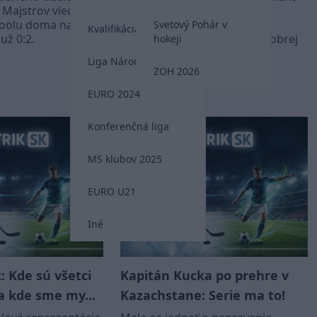
 Majstrov viedli
pred zápasom Ligy Národov
rpoolu doma nad
proti Azerbajdžanu prišiel
Svetový Pohár v
Kvalifikácia MS 2026
už 0:2.
Stanislav Lobotka zjavne v dobrej
hokeji
nálade.
Liga Národov
ZOH 2026
Liga Národov
EURO 2024
Konferenčná liga
MS klubov 2025
EURO U21
Iné
: Kde sú všetci
Kapitán Kucka po prehre v
a kde sme my...
Kazachstane: Serie ma to!