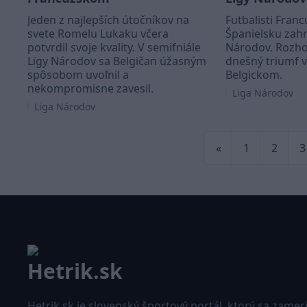
Jeden z najlepších útočníkov na
Futbalisti Franc
svete Romelu Lukaku včera
Španielsku zahra
potvrdil svoje kvality. V semifniále
Národov. Rozho
Ligy Národov sa Belgičan úžasným
dnešný triumf v
spôsobom uvoľnil a
Belgickom.
nekompromisne zavesil.
Liga Národov
Liga Národov
«
1
2
3
Hetrik.sk je slovenský športový portál, ktorý sa zamer