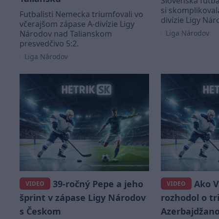
Slovenská futba
si skomplikoval
Futbalisti Nemecka triumfovali vo
divízie Ligy Nár
včerajšom zápase A-divízie Ligy
Národov nad Talianskom
Liga Národov
presvedčivo 5:2.
Liga Národov
39-ročný Pepe a jeho
Ako V
VIDEO
VIDEO
šprint v zápase Ligy Národov
rozhodol o t
s Českom
Azerbajdžan