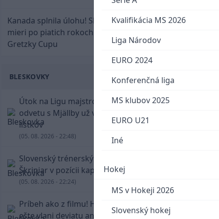
Serie A
Kvalifikácia MS 2026
Kanada splnila úlohu! Slovenská osemnástka
mieri po piatich rokoch do semifinále Hlinka
Liga Národov
Gretzky Cupu
EURO 2024
BLESKOVKY
Konferenčná liga
MS klubov 2025
Útok na Ligu majstrov láka! Slovan hlási na
odvetu s Mjällby už viac ako 13-tisíc predaných
EURO U21
lístkov
(05. 08. 2026 - 22:48)
Iné
Slovenský trénerský súboj pre Borbélyho,
Hokej
Škriniar v pozícii kapitána potiahol Fenerbahce
(05. 08. 2026 - 22:24)
MS v Hokeji 2026
Príbeh ako z filmu! Hrdina Slovana Kianga hral
Slovenský hokej
ešte vlani deviatu anglickú ligu