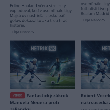
osemfinále Ligy
Erling Haaland včera strelecky
futbalisti Live
explodoval, keď v osemfinále Ligy
Realom Madrid 
Majstrov nastrieľal Lipsku päť
gólov, dokázal to ako tretí hráč
Liga Národov
histórie.
Liga Národov
Fantastický zákrok
Róbert Vittek
VIDEO
Manuela Neuera proti
naši susedia 
Taliansku