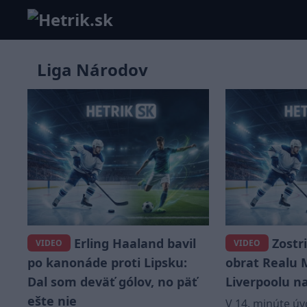
Liga Národov
Erling Haaland bavil
Zostr
VIDEO
VIDEO
po kanonáde proti Lipsku:
obrat Realu 
Dal som deväť gólov, no päť
Liverpoolu na
ešte nie
V 14. minúte ú