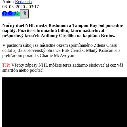
Autor:
Redakcia
08. 03. 2020 - 03:17
Nočný duel NHL medzi Bostonom a Tampou Bay bol poriadne
napätý. Pozrite si hromadnú bitku, ktorú naštartoval
nešportový krosček Anthony Cirelliho na kapitána Bruins.
V pästnom súboji sa následne okrem spomínaného Zdena Cháru
ocitol aj ďalší slovenský obranca Erik Černák. Mladý Košičan si s
prehľadom poradil s Charlie McAvoyom.
TIP:
Všetky zápasy NHL môžete teraz zadarmo sledovať aj cez váš
smartfón alebo počítač.