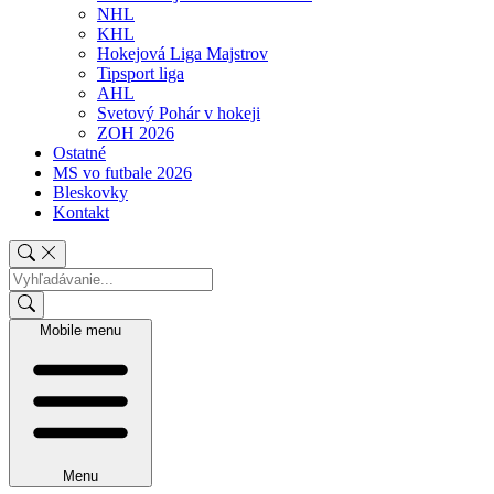
NHL
KHL
Hokejová Liga Majstrov
Tipsport liga
AHL
Svetový Pohár v hokeji
ZOH 2026
Ostatné
MS vo futbale 2026
Bleskovky
Kontakt
Mobile menu
Menu