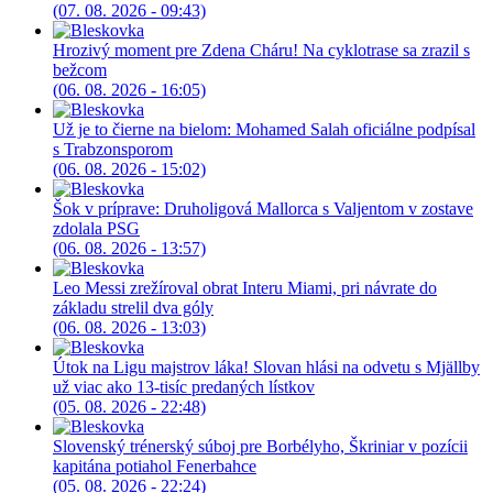
(07. 08. 2026 - 09:43)
Hrozivý moment pre Zdena Cháru! Na cyklotrase sa zrazil s
bežcom
(06. 08. 2026 - 16:05)
Už je to čierne na bielom: Mohamed Salah oficiálne podpísal
s Trabzonsporom
(06. 08. 2026 - 15:02)
Šok v príprave: Druholigová Mallorca s Valjentom v zostave
zdolala PSG
(06. 08. 2026 - 13:57)
Leo Messi zrežíroval obrat Interu Miami, pri návrate do
základu strelil dva góly
(06. 08. 2026 - 13:03)
Útok na Ligu majstrov láka! Slovan hlási na odvetu s Mjällby
už viac ako 13-tisíc predaných lístkov
(05. 08. 2026 - 22:48)
Slovenský trénerský súboj pre Borbélyho, Škriniar v pozícii
kapitána potiahol Fenerbahce
(05. 08. 2026 - 22:24)