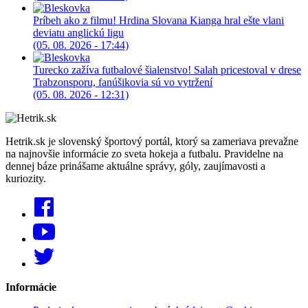
Príbeh ako z filmu! Hrdina Slovana Kianga hral ešte vlani
deviatu anglickú ligu
(05. 08. 2026 - 17:44)
Turecko zažíva futbalové šialenstvo! Salah pricestoval v drese
Trabzonsporu, fanúšikovia sú vo vytržení
(05. 08. 2026 - 12:31)
Hetrik.sk je slovenský športový portál, ktorý sa zameriava prevažne
na najnovšie informácie zo sveta hokeja a futbalu. Pravidelne na
dennej báze prinášame aktuálne správy, góly, zaujímavosti a
kuriozity.
Informácie