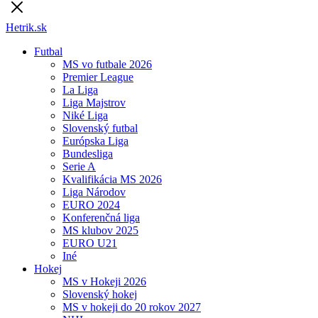
Hetrik.sk
Futbal
MS vo futbale 2026
Premier League
La Liga
Liga Majstrov
Niké Liga
Slovenský futbal
Európska Liga
Bundesliga
Serie A
Kvalifikácia MS 2026
Liga Národov
EURO 2024
Konferenčná liga
MS klubov 2025
EURO U21
Iné
Hokej
MS v Hokeji 2026
Slovenský hokej
MS v hokeji do 20 rokov 2027