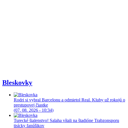
Bleskovky
Rodri si vybral Barcelonu a odmietol Real. Kluby už rokujú o
prestupovej čiastke
(07. 08. 2026 - 10:34)
Turecké šialenstvo! Salaha vítali na štadióne Trabzonsporu
tisícky fanúšikov