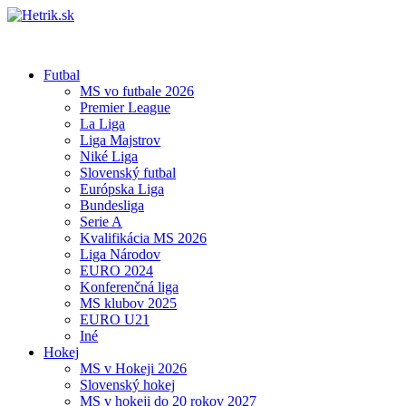
Futbal
MS vo futbale 2026
Premier League
La Liga
Liga Majstrov
Niké Liga
Slovenský futbal
Európska Liga
Bundesliga
Serie A
Kvalifikácia MS 2026
Liga Národov
EURO 2024
Konferenčná liga
MS klubov 2025
EURO U21
Iné
Hokej
MS v Hokeji 2026
Slovenský hokej
MS v hokeji do 20 rokov 2027