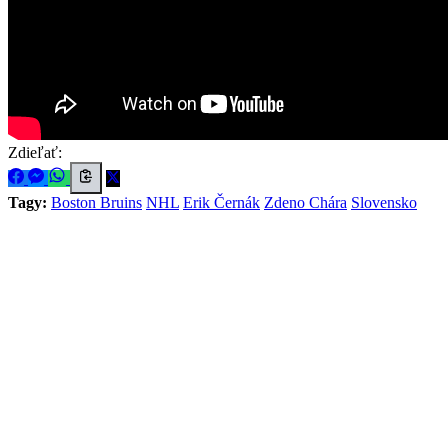
Zdieľať:
Tagy:
Boston Bruins
NHL
Erik Černák
Zdeno Chára
Slovensko