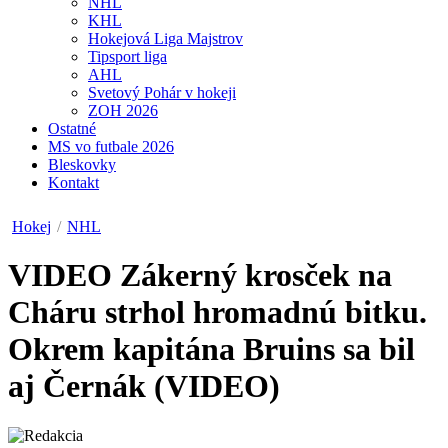
NHL
KHL
Hokejová Liga Majstrov
Tipsport liga
AHL
Svetový Pohár v hokeji
ZOH 2026
Ostatné
MS vo futbale 2026
Bleskovky
Kontakt
Hokej
/
NHL
VIDEO
Zákerný krosček na
Cháru strhol hromadnú bitku.
Okrem kapitána Bruins sa bil
aj Černák (VIDEO)