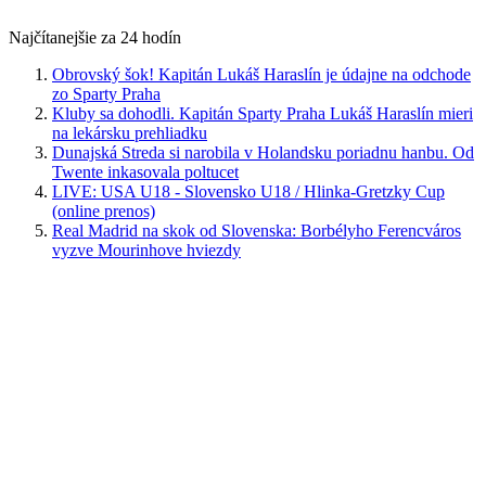
Najčítanejšie za 24 hodín
Obrovský šok! Kapitán Lukáš Haraslín je údajne na odchode
zo Sparty Praha
Kluby sa dohodli. Kapitán Sparty Praha Lukáš Haraslín mieri
na lekársku prehliadku
Dunajská Streda si narobila v Holandsku poriadnu hanbu. Od
Twente inkasovala poltucet
LIVE: USA U18 - Slovensko U18 / Hlinka-Gretzky Cup
(online prenos)
Real Madrid na skok od Slovenska: Borbélyho Ferencváros
vyzve Mourinhove hviezdy