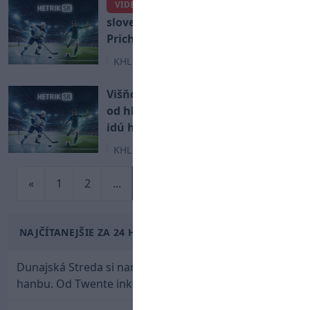
Slovan Bratislava získal
VIDEO
slovenského reprezentanta.
Prichádza obranca Adam Jánošík!
KHL
Višňovský o Slovane: Ryba smrdí
od hlavy. Keď na to nemajú, nech
idú hrať do ligy radšej s Detvou!
KHL
«
1
2
...
24
...
28
29
»
NAJČÍTANEJŠIE ZA 24 HODÍN
Dunajská Streda si narobila v Holandsku poriadnu
hanbu. Od Twente inkasovala poltucet