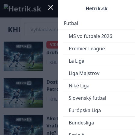
Mobile menu
Menu
Hetrik.sk
Futbal
KHL
MS vo futbale 2026
Slovan Bratislava vyhral
VIDEO
Premier League
druhý zápas za sebou! (VIDEO)
La Liga
KHL
Liga Majstrov
Dostane Slovan ďalší debakel od
Niké Liga
Petrohradu?
Slovenský futbal
KHL
Európska Liga
Ako to nakoniec je so Slovanom?
Bundesliga
Vráti sa do Tipsport Ligy alebo
nie?