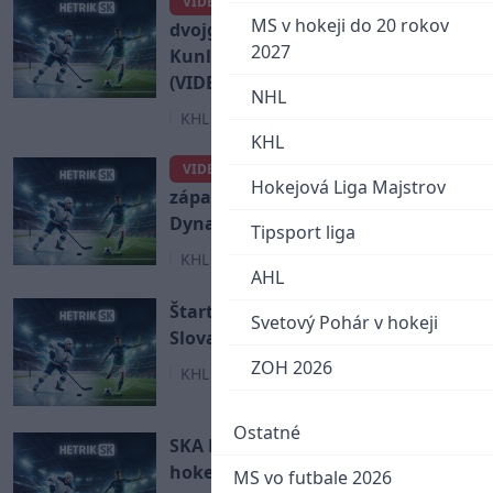
Ako Slovan nevyužil
VIDEO
MS v hokeji do 20 rokov
dvojgólové vedenie v Číne. S
2027
Kunlunom nakoniec získal bod!
(VIDEO)
NHL
KHL
KHL
Slovan vyhral druhý
VIDEO
Hokejová Liga Majstrov
zápas za sebou. Doma porazil aj
Dynamo Moskva! (VIDEO)
Tipsport liga
KHL
AHL
Štartuje KHL: Ako sa uvedie
Svetový Pohár v hokeji
Slovan proti Magnitogorsku?
ZOH 2026
KHL
Ostatné
SKA Petrohrad bude mať najväčší
hokejový štadión na svete!
MS vo futbale 2026