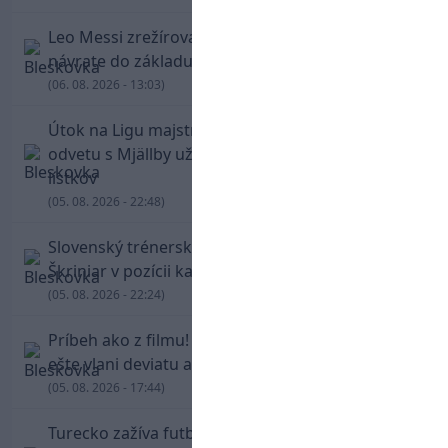
Leo Messi zrežíroval obrat Interu Miami, pri
návrate do základu strelil dva góly
(06. 08. 2026 - 13:03)
Útok na Ligu majstrov láka! Slovan hlási na
odvetu s Mjällby už viac ako 13-tisíc predaných
lístkov
(05. 08. 2026 - 22:48)
Slovenský trénerský súboj pre Borbélyho,
Škriniar v pozícii kapitána potiahol Fenerbahce
(05. 08. 2026 - 22:24)
Príbeh ako z filmu! Hrdina Slovana Kianga hral
ešte vlani deviatu anglickú ligu
(05. 08. 2026 - 17:44)
Turecko zažíva futbalové šialenstvo! Salah