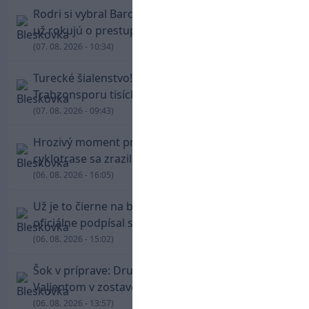
Rodri si vybral Barcelonu a odmietol Real. Kluby
už rokujú o prestupovej čiastke
(07. 08. 2026 - 10:34)
Turecké šialenstvo! Salaha vítali na štadióne
Trabzonsporu tisícky fanúšikov
(07. 08. 2026 - 09:43)
Hrozivý moment pre Zdena Cháru! Na
cyklotrase sa zrazil s bežcom
(06. 08. 2026 - 16:05)
Už je to čierne na bielom: Mohamed Salah
oficiálne podpísal s Trabzonsporom
(06. 08. 2026 - 15:02)
Šok v príprave: Druholigová Mallorca s
Valjentom v zostave zdolala PSG
(06. 08. 2026 - 13:57)