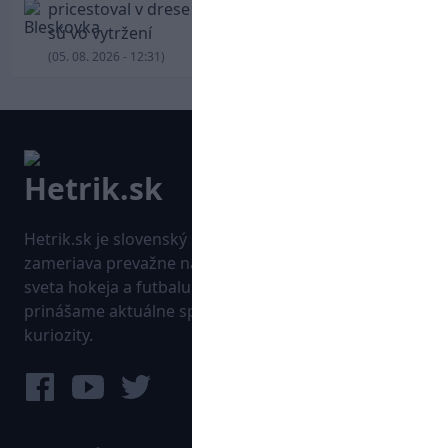
pricestoval v drese Trabzonsporu, fanúšikovia
sú vo vytržení
(05. 08. 2026 - 12:31)
Hetrik.sk je slovenský športový portál, ktorý sa
zameriava prevažne na najnovšie informácie zo
sveta hokeja a futbalu. Pravidelne na dennej báze
prinášame aktuálne správy, góly, zaujímavosti a
kuriozity.