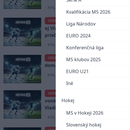
Serie A
KHL
Kvalifikácia MS 2026
Slovan Bratislava zdolal
VIDEO
Liga Národov
aj Vladivostok a je na postupovej
priečke! (VIDEO)
EURO 2024
KHL
Konferenčná liga
Slovan Bratislava porazil
VIDEO
MS klubov 2025
doma aj Kunlun Red Star! (VIDEO)
EURO U21
KHL
Iné
Ako Slovan Bratislava
VIDEO
Hokej
vonku zdolal Admiral
Vladivostok! (VIDEO)
MS v Hokeji 2026
KHL
Slovenský hokej