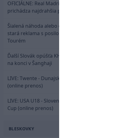
OFICIÁLNE: Real Madrid rozbil bank. Z Lipska
prichádza najdrahšia posila v klubovej histórii
Šialená náhoda alebo osud? Našla sa 11 rokov
stará reklama s posilou Slovana a trénerom
Tourém
Ďalší Slovák opúšťa KHL. Patrik Rybár sa dohodol
na konci v Šanghaji
LIVE: Twente - Dunajská Streda / Konferenčná liga
(online prenos)
LIVE: USA U18 - Slovensko U18 / Hlinka-Gretzky
Cup (online prenos)
BLESKOVKY