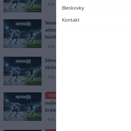
KHL
Bleskovky
Kontakt
Nová zámorská posila Slovana o
atmosfére v Bratislave: Je
búrlivejšia ako na zápasoch NHL!
KHL
Slovan Bratislava získal
skúseného obranca z NHL!
KHL
Marek Viedenský si
VIDEO
našiel nový klub. Slovanu poslal
krásny odkaz na rozlúčku!
KHL