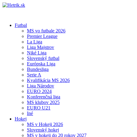
Futbal
MS vo futbale 2026
Premier League
La Liga
Liga Majstrov
Niké Liga
Slovenský futbal
Európska Liga
Bundesliga
Serie A
Kvalifikácia MS 2026
Liga Národov
EURO 2024
Konferenčná liga
MS klubov 2025
EURO U21
Iné
Hokej
MS v Hokeji 2026
Slovenský hokej
MS v hokeji do 20 rokov 2027