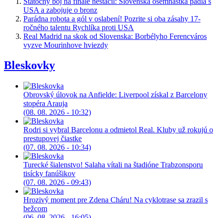
Statočný boj na finále nestačil: Slovenská osemnástka padla s
USA a zabojuje o bronz
Parádna robota a gól v oslabení! Pozrite si oba zásahy 17-
ročného talentu Rychlíka proti USA
Real Madrid na skok od Slovenska: Borbélyho Ferencváros
vyzve Mourinhove hviezdy
Bleskovky
Obrovský úlovok na Anfielde: Liverpool získal z Barcelony
stopéra Arauja
(08. 08. 2026 - 10:32)
Rodri si vybral Barcelonu a odmietol Real. Kluby už rokujú o
prestupovej čiastke
(07. 08. 2026 - 10:34)
Turecké šialenstvo! Salaha vítali na štadióne Trabzonsporu
tisícky fanúšikov
(07. 08. 2026 - 09:43)
Hrozivý moment pre Zdena Cháru! Na cyklotrase sa zrazil s
bežcom
(06. 08. 2026 - 16:05)