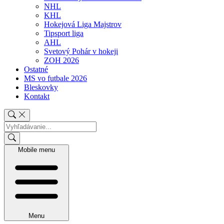
NHL
KHL
Hokejová Liga Majstrov
Tipsport liga
AHL
Svetový Pohár v hokeji
ZOH 2026
Ostatné
MS vo futbale 2026
Bleskovky
Kontakt
Mobile menu
Menu