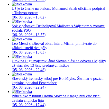
Už je to čierne na bielom: Mohamed Salah oficiálne podpísal
s Trabzonsporom
(06. 08. 2026 - 15:02)
Šok v príprave: Druholigová Mallorca s Valjentom v zostave
zdolala PSG
(06. 08. 2026 - 13:57)
Leo Messi zrežíroval obrat Interu Miami, pri návrate do
základu strelil dva góly
(06. 08. 2026 - 13:03)
Útok na Ligu majstrov láka! Slovan hlási na odvetu s Mjällby
už viac ako 13-tisíc predaných lístkov
(05. 08. 2026 - 22:48)
Slovenský trénerský súboj pre Borbélyho, Škriniar v pozícii
kapitána potiahol Fenerbahce
(05. 08. 2026 - 22:24)
Príbeh ako z filmu! Hrdina Slovana Kianga hral ešte vlani
deviatu anglickú ligu
(05. 08. 2026 - 17:44)