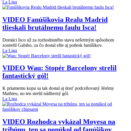
La Liga
VIDEO
Fanúšikovia Realu Madrid
tlieskali brutálnemu faulu Isca!
Domáci Isco už za rozhodnutého stavu nešetrným spôsobom
zostrelil Gabiho, za čo dostal ešte aj potlesk fanúšikov.
La Liga
VIDEO
Wau: Stopér Barcelony strelil
fantastický gól!
K priamemu kopu sa tak dostal aj dosť podceňovaný Jérémy
Mathieu, no ten strelil nádherný gól.
La Liga
VIDEO
Rozhodca vykázal Moyesa na
tribúnu, ten sa ponúkol od fanúšikov