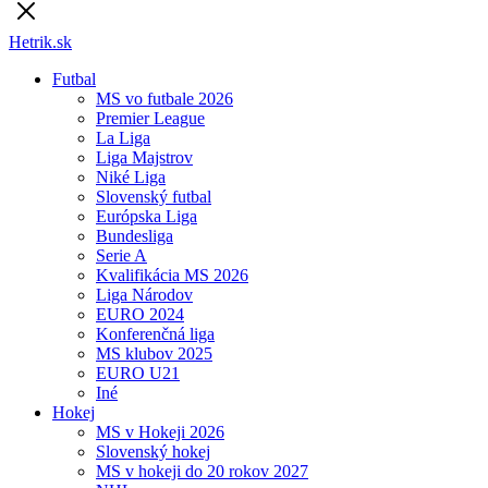
Hetrik.sk
Futbal
MS vo futbale 2026
Premier League
La Liga
Liga Majstrov
Niké Liga
Slovenský futbal
Európska Liga
Bundesliga
Serie A
Kvalifikácia MS 2026
Liga Národov
EURO 2024
Konferenčná liga
MS klubov 2025
EURO U21
Iné
Hokej
MS v Hokeji 2026
Slovenský hokej
MS v hokeji do 20 rokov 2027