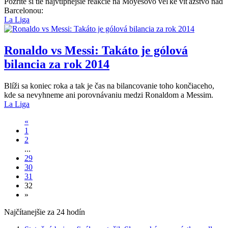
Pozrite si tie najvtipnejšie reakcie na Moyesovo veľké víťazstvo nad
Barcelonou:
La Liga
Ronaldo vs Messi: Takáto je gólová
bilancia za rok 2014
Blíži sa koniec roka a tak je čas na bilancovanie toho končiaceho,
kde sa nevyhneme ani porovnávaniu medzi Ronaldom a Messim.
La Liga
«
1
2
...
29
30
31
32
»
Najčítanejšie za 24 hodín